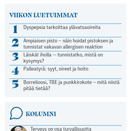
VIIKON LUETUIMMAT
1
Dyspepsia tarkoittaa ylävatsaoireita
2
Ampiaisen pisto – näin hoidat pistoksen ja
tunnistat vakavan allergisen reaktion
3
Läiskät iholla — tunnistatko, mistä on
kysymys?
4
Palleatyrä: syyt, oireet ja hoito
5
Borrelioosi, TBE ja punkkirokote – mitä niistä
pitää tietää?
KOLUMNI
Terveys on osa turvallisuutta