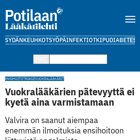
SYDÄN
KEUHKOT
SYÖPÄ
INFEKTIOT
KIPU
DIABETES
A
HAE
ENSIHOITO
TRIAGE
VUOKRALÄÄKÄRIT
Vuokralääkärien pätevyyttä ei
kyetä aina varmistamaan
Valvira on saanut aiempaa
enemmän ilmoituksia ensihoitoon