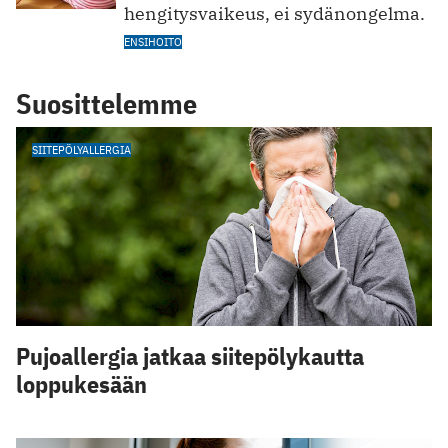
hengitysvaikeus, ei sydänongelma.
ENSIHOITO
Suosittelemme
SIITEPÖLYALLERGIA
Pujoallergia jatkaa siitepölykautta
loppukesään