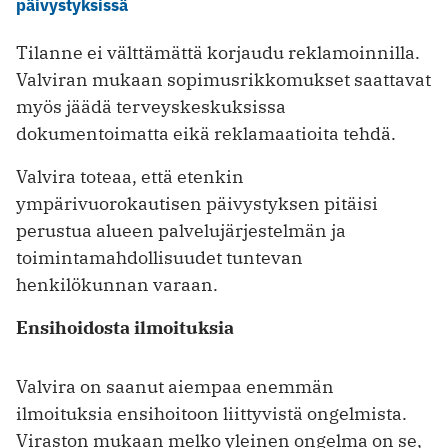
päivystyksissä
Tilanne ei välttämättä korjaudu reklamoinnilla.
Valviran mukaan sopimusrikkomukset saattavat
myös jäädä terveyskeskuksissa
dokumentoimatta eikä reklamaatioita tehdä.
Valvira toteaa, että etenkin
ympärivuorokautisen päivystyksen pitäisi
perustua alueen palvelujärjestelmän ja
toimintamahdollisuudet tuntevan
henkilökunnan varaan.
Ensihoidosta ilmoituksia
Valvira on saanut aiempaa enemmän
ilmoituksia ensihoitoon liittyvistä ongelmista.
Viraston mukaan melko yleinen ongelma on se,