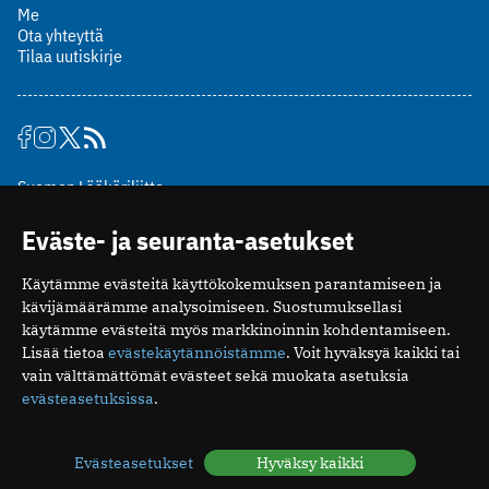
Me
Ota yhteyttä
Tilaa uutiskirje
Suomen Lääkäriliitto
Mäkelänkatu 2, PL 49
Eväste- ja seuranta-asetukset
00510 Helsinki
puh. (09) 393 091
Käytämme evästeitä käyttökokemuksen parantamiseen ja
toimitus@potilaanlaakarilehti.fi
kävijämäärämme analysoimiseen. Suostumuksellasi
käytämme evästeitä myös markkinoinnin kohdentamiseen.
ISSN 2323-9476
Lisää tietoa
evästekäytännöistämme
. Voit hyväksyä kaikki tai
vain välttämättömät evästeet sekä muokata asetuksia
evästeasetuksissa
.
Evästeasetukset
Hyväksy kaikki