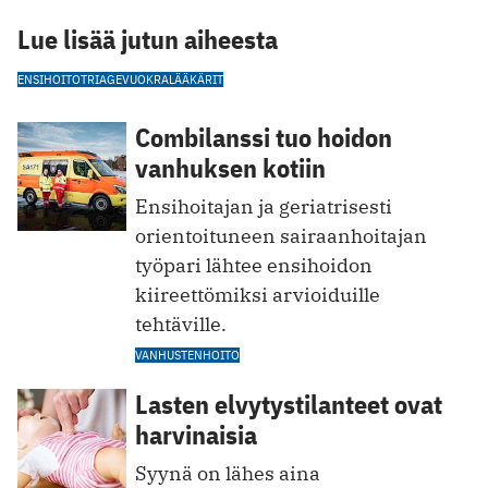
Lue lisää jutun aiheesta
ENSIHOITO
TRIAGE
VUOKRALÄÄKÄRIT
Combilanssi tuo hoidon
vanhuksen kotiin
Ensihoitajan ja geriatrisesti
orientoituneen sairaanhoitajan
työpari lähtee ensihoidon
kiireettömiksi arvioiduille
tehtäville.
VANHUSTENHOITO
Lasten elvytystilanteet ovat
harvinaisia
Syynä on lähes aina