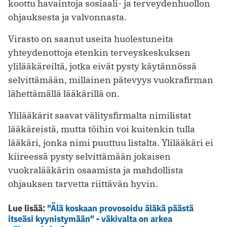
koottu havaintoja sosiaali- ja terveydenhuollon
ohjauksesta ja valvonnasta.
Virasto on saanut useita huolestuneita
yhteydenottoja etenkin terveyskeskuksen
ylilääkäreiltä, jotka eivät pysty käytännössä
selvittämään, millainen pätevyys vuokrafirman
lähettämällä lääkärillä on.
Ylilääkärit saavat välitysfirmalta nimilistat
lääkäreistä, mutta töihin voi kuitenkin tulla
lääkäri, jonka nimi puuttuu listalta. Ylilääkäri ei
kiireessä pysty selvittämään jokaisen
vuokralääkärin osaamista ja mahdollista
ohjauksen tarvetta riittävän hyvin.
Lue lisää:
"Älä koskaan provosoidu äläkä päästä
itseäsi kyynistymään" - väkivalta on arkea