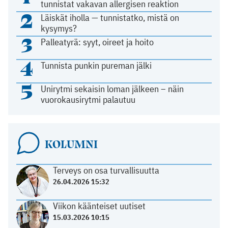
tunnistat vakavan allergisen reaktion
2
Läiskät iholla — tunnistatko, mistä on
kysymys?
3
Palleatyrä: syyt, oireet ja hoito
4
Tunnista punkin pureman jälki
5
Unirytmi sekaisin loman jälkeen – näin
vuorokausirytmi palautuu
KOLUMNI
Terveys on osa turvallisuutta
26.04.2026 15:32
Viikon käänteiset uutiset
15.03.2026 10:15