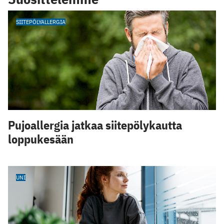
SIITEPÖLYALLERGIA
Pujoallergia jatkaa siitepölykautta
loppukesään
UNI