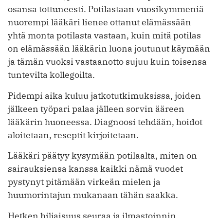
osansa tottuneesti. Potilastaan vuosikymmeniä
nuorempi lääkäri lienee ottanut elämässään
yhtä monta potilasta vastaan, kuin mitä potilas
on elämässään lääkärin luona joutunut käymään
ja tämän vuoksi vastaanotto sujuu kuin toisensa
tuntevilta kollegoilta.
Pidempi aika kuluu jatkotutkimuksissa, joiden
jälkeen työpari palaa jälleen sorvin ääreen
lääkärin huoneessa. Diagnoosi tehdään, hoidot
aloitetaan, reseptit kirjoitetaan.
Lääkäri päätyy kysymään potilaalta, miten on
sairauksiensa kanssa kaikki nämä vuodet
pystynyt pitämään virkeän mielen ja
huumorintajun mukanaan tähän saakka.
Hetken hiljaisuus seuraa ja ilmastoinnin