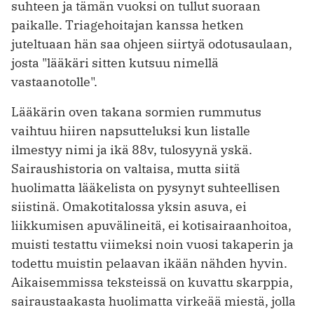
suhteen ja tämän vuoksi on tullut suoraan
paikalle. Triagehoitajan kanssa hetken
juteltuaan hän saa ohjeen siirtyä odotusaulaan,
josta "lääkäri sitten kutsuu nimellä
vastaanotolle".
Lääkärin oven takana sormien rummutus
vaihtuu hiiren napsutteluksi kun listalle
ilmestyy nimi ja ikä 88v, tulosyynä yskä.
Sairaushistoria on valtaisa, mutta siitä
huolimatta lääkelista on pysynyt suhteellisen
siistinä. Omakotitalossa yksin asuva, ei
liikkumisen apuvälineitä, ei kotisairaanhoitoa,
muisti testattu viimeksi noin vuosi takaperin ja
todettu muistin pelaavan ikään nähden hyvin.
Aikaisemmissa teksteissä on kuvattu skarppia,
sairaustaakasta huolimatta virkeää miestä, jolla