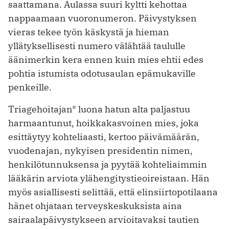
saattamana. Aulassa suuri kyltti kehottaa
nappaamaan vuoronumeron. Päivystyksen
vieras tekee työn käskystä ja hieman
yllätyksellisesti numero välähtää taululle
äänimerkin kera ennen kuin mies ehtii edes
pohtia istumista odotusaulan epämukaville
penkeille.
Triagehoitajan* luona hatun alta paljastuu
harmaantunut, hoikkakasvoinen mies, joka
esittäytyy kohteliaasti, kertoo päivämäärän,
vuodenajan, nykyisen presidentin nimen,
henkilötunnuksensa ja pyytää kohteliaimmin
lääkärin arviota ylähengitystieoireistaan. Hän
myös asiallisesti selittää, että elinsiirtopotilaana
hänet ohjataan terveyskeskuksista aina
sairaalapäivystykseen arvioitavaksi tautien