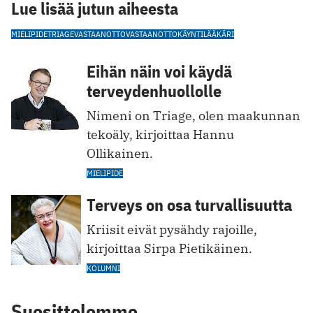
Lue lisää jutun aiheesta
MIELIPIDE
TRIAGE
VASTAANOTTO
VASTAANOTTOKÄYNTI
LÄÄKÄRI
Eihän näin voi käydä
terveydenhuollolle
Nimeni on Triage, olen maakunnan
tekoäly, kirjoittaa Hannu
Ollikainen.
MIELIPIDE
Terveys on osa turvallisuutta
Kriisit eivät pysähdy rajoille,
kirjoittaa Sirpa Pietikäinen.
KOLUMNI
Suosittelemme