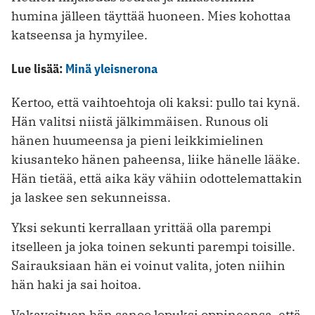
humina jälleen täyttää huoneen. Mies kohottaa
katseensa ja hymyilee.
Lue lisää:
Minä yleisnerona
Kertoo, että vaihtoehtoja oli kaksi: pullo tai kynä.
Hän valitsi niistä jälkimmäisen. Runous oli
hänen huumeensa ja pieni leikkimielinen
kiusanteko hänen paheensa, liike hänelle lääke.
Hän tietää, että aika käy vähiin odottelemattakin
ja laskee sen sekunneissa.
Yksi sekunti kerrallaan yrittää olla parempi
itselleen ja joka toinen sekunti parempi toisille.
Sairauksiaan hän ei voinut valita, joten niihin
hän haki ja sai hoitoa.
Vakavoituen hän sanoo lopuksi oppineensa, että