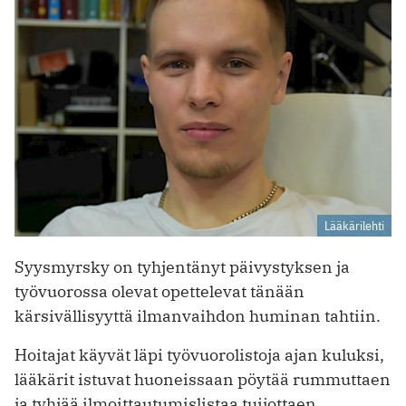
Lääkärilehti
Syysmyrsky on tyhjentänyt päivystyksen ja
työvuorossa olevat opettelevat tänään
kärsivällisyyttä ilmanvaihdon huminan tahtiin.
Hoitajat käyvät läpi työvuorolistoja ajan kuluksi,
lääkärit istuvat huoneissaan pöytää rummuttaen
ja tyhjää ilmoittautumislistaa tuijottaen.