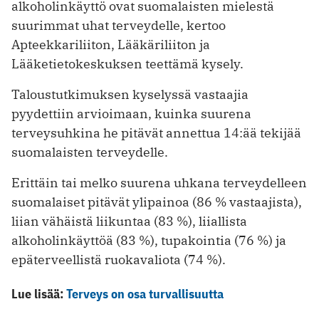
alkoholinkäyttö ovat suomalaisten mielestä
suurimmat uhat terveydelle, kertoo
Apteekkariliiton, Lääkäriliiton ja
Lääketietokeskuksen teettämä kysely.
Taloustutkimuksen kyselyssä vastaajia
pyydettiin arvioimaan, kuinka suurena
terveysuhkina he pitävät annettua 14:ää tekijää
suomalaisten terveydelle.
Erittäin tai melko suurena uhkana terveydelleen
suomalaiset pitävät ylipainoa (86 % vastaajista),
liian vähäistä liikuntaa (83 %), liiallista
alkoholinkäyttöä (83 %), tupakointia (76 %) ja
epäterveellistä ruokavaliota (74 %).
Lue lisää:
Terveys on osa turvallisuutta