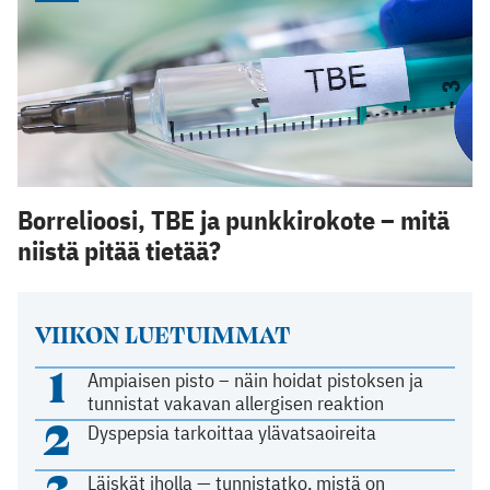
Borrelioosi, TBE ja punkkirokote – mitä
niistä pitää tietää?
VIIKON LUETUIMMAT
1
Ampiaisen pisto – näin hoidat pistoksen ja
tunnistat vakavan allergisen reaktion
2
Dyspepsia tarkoittaa ylävatsaoireita
3
Läiskät iholla — tunnistatko, mistä on