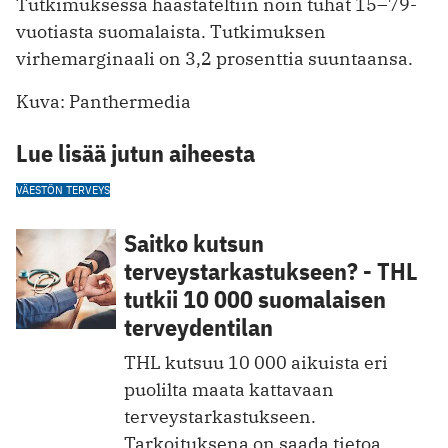
Tutkimuksessa haastateltiin noin tuhat 15–79-
vuotiasta suomalaista. Tutkimuksen
virhemarginaali on 3,2 prosenttia suuntaansa.
Kuva: Panthermedia
Lue lisää jutun aiheesta
VÄESTÖN TERVEYS
Saitko kutsun
terveystarkastukseen? ­­­- THL
tutkii 10 000 suomalaisen
terveydentilan
THL kutsuu 10 000 aikuista eri
puolilta maata kattavaan
terveystarkastukseen.
Tarkoituksena on saada tietoa