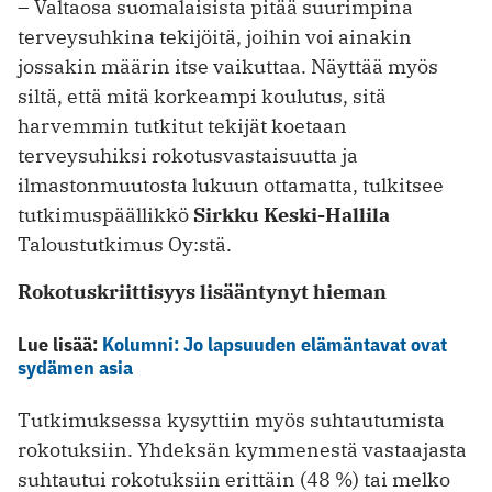
– Valtaosa suomalaisista pitää suurimpina
terveysuhkina tekijöitä, joihin voi ainakin
jossakin määrin itse vaikuttaa. Näyttää myös
siltä, että mitä korkeampi koulutus, sitä
harvemmin tutkitut tekijät koetaan
terveysuhiksi rokotusvastaisuutta ja
ilmastonmuutosta lukuun ottamatta, tulkitsee
tutkimuspäällikkö
Sirkku Keski-Hallila
Taloustutkimus Oy:stä.
Rokotuskriittisyys lisääntynyt hieman
Lue lisää:
Kolumni: Jo lapsuuden elämäntavat ovat
sydämen asia
Tutkimuksessa kysyttiin myös suhtautumista
rokotuksiin. Yhdeksän kymmenestä vastaajasta
suhtautui rokotuksiin erittäin (48 %) tai melko