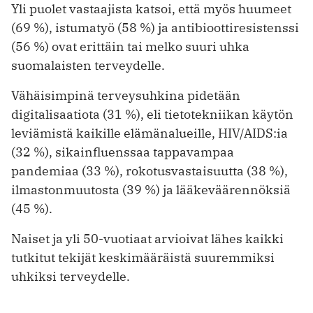
Yli puolet vastaajista katsoi, että myös huumeet
(69 %), istumatyö (58 %) ja antibioottiresistenssi
(56 %) ovat erittäin tai melko suuri uhka
suomalaisten terveydelle.
Vähäisimpinä terveysuhkina pidetään
digitalisaatiota (31 %), eli tietotekniikan käytön
leviämistä kaikille elämänalueille, HIV/AIDS:ia
(32 %), sikainfluenssaa tappavampaa
pandemiaa (33 %), rokotusvastaisuutta (38 %),
ilmastonmuutosta (39 %) ja lääkeväärennöksiä
(45 %).
Naiset ja yli 50-vuotiaat arvioivat lähes kaikki
tutkitut tekijät keskimääräistä suuremmiksi
uhkiksi terveydelle.