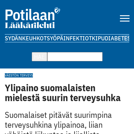
SYDÄN
KEUHKOT
SYÖPÄ
INFEKTIOT
KIPU
DIABETES
A
HAE
VÄESTÖN TERVEYS
Ylipaino suomalaisten
mielestä suurin terveysuhka
Suomalaiset pitävät suurimpina
terveysuhkina ylipainoa, liian