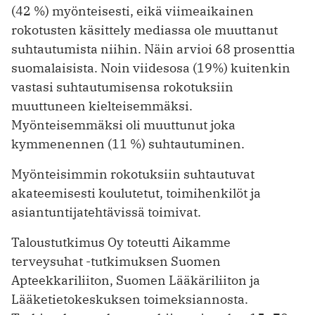
(42 %) myönteisesti, eikä viimeaikainen
rokotusten käsittely mediassa ole muuttanut
suhtautumista niihin. Näin arvioi 68 prosenttia
suomalaisista. Noin viidesosa (19%) kuitenkin
vastasi suhtautumisensa rokotuksiin
muuttuneen kielteisemmäksi.
Myönteisemmäksi oli muuttunut joka
kymmenennen (11 %) suhtautuminen.
Myönteisimmin rokotuksiin suhtautuvat
akateemisesti koulutetut, toimihenkilöt ja
asiantuntijatehtävissä toimivat.
Taloustutkimus Oy toteutti Aikamme
terveysuhat -tutkimuksen Suomen
Apteekkariliiton, Suomen Lääkäriliiton ja
Lääketietokeskuksen toimeksiannosta.