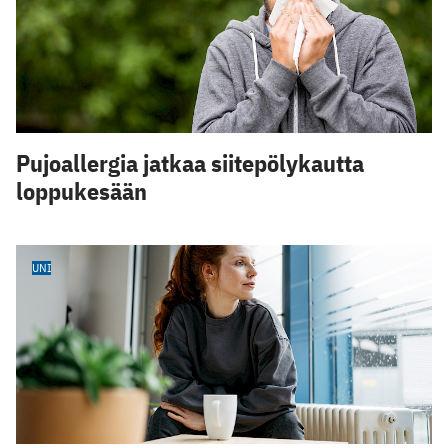
Pujoallergia jatkaa siitepölykautta
loppukesään
UNI