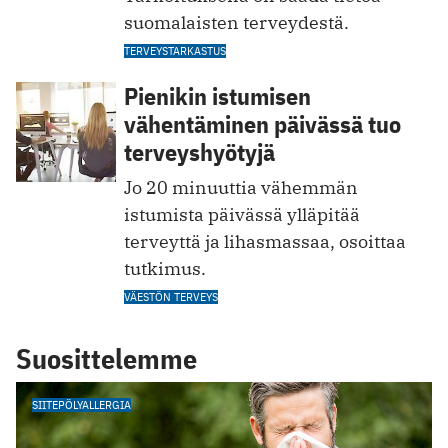
suomalaisten terveydestä.
TERVEYSTARKASTUS
Pienikin istumisen
vähentäminen päivässä tuo
terveyshyötyjä
Jo 20 minuuttia vähemmän
istumista päivässä ylläpitää
terveyttä ja lihasmassaa, osoittaa
tutkimus.
VÄESTÖN TERVEYS
Suosittelemme
SIITEPÖLYALLERGIA