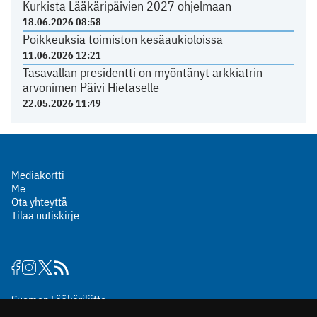
Kurkista Lääkäripäivien 2027 ohjelmaan
18.06.2026 08:58
Poikkeuksia toimiston kesäaukioloissa
11.06.2026 12:21
Tasavallan presidentti on myöntänyt arkkiatrin
arvonimen Päivi Hietaselle
22.05.2026 11:49
Mediakortti
Me
Ota yhteyttä
Tilaa uutiskirje
Suomen Lääkäriliitto
Mäkelänkatu 2, PL 49