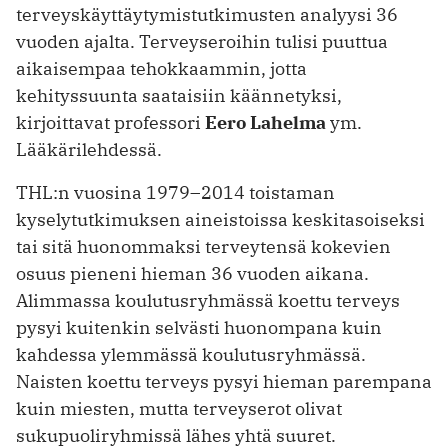
terveyskäyttäytymistutkimusten analyysi 36
vuoden ajalta. Terveyseroihin tulisi puuttua
aikaisempaa tehokkaammin, jotta
kehityssuunta saataisiin käännetyksi,
kirjoittavat professori
Eero Lahelma
ym.
Lääkärilehdessä.
THL:n vuosina 1979–2014 toistaman
kyselytutkimuksen aineistoissa keskitasoiseksi
tai sitä huonommaksi terveytensä kokevien
osuus pieneni hieman 36 vuoden aikana.
Alimmassa koulutusryhmässä koettu terveys
pysyi kuitenkin selvästi huonompana kuin
kahdessa ylemmässä koulutusryhmässä.
Naisten koettu terveys pysyi hieman parempana
kuin miesten, mutta terveyserot olivat
sukupuoliryhmissä lähes yhtä suuret.