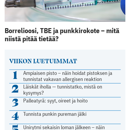
Borrelioosi, TBE ja punkkirokote – mitä
niistä pitää tietää?
VIIKON LUETUIMMAT
1
Ampiaisen pisto – näin hoidat pistoksen ja
tunnistat vakavan allergisen reaktion
2
Läiskät iholla — tunnistatko, mistä on
kysymys?
3
Palleatyrä: syyt, oireet ja hoito
4
Tunnista punkin pureman jälki
5
Unirytmi sekaisin loman jälkeen – näin