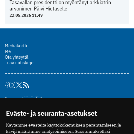
Tasavallan presidentti on myöntänyt arkkiatrin
arvonimen Päivi Hietaselle
22.05.2026 11:49
Mediakortti
Me
Ota yhteyttä
Tilaa uutiskirje
Suomen Lääkäriliitto
Mäkelänkatu 2, PL 49
Eväste- ja seuranta-asetukset
00510 Helsinki
puh. (09) 393 091
Käytämme evästeitä käyttökokemuksen parantamiseen ja
toimitus@potilaanlaakarilehti.fi
kävijämäärämme analysoimiseen. Suostumuksellasi