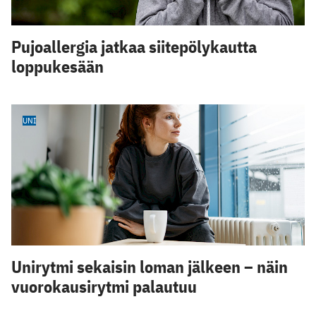
Pujoallergia jatkaa siitepölykautta
loppukesään
UNI
Unirytmi sekaisin loman jälkeen – näin
vuorokausirytmi palautuu