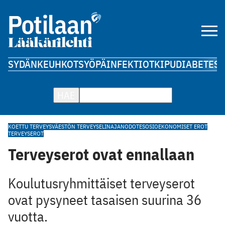
SYDÄN
KEUHKOT
SYÖPÄ
INFEKTIOT
KIPU
DIABETES
A
HAE
KOETTU TERVEYS
VÄESTÖN TERVEYS
ELINAJANODOTE
SOSIOEKONOMISET EROT
TERVEYSEROT
Terveyserot ovat ennallaan
Koulutusryhmittäiset terveyserot
ovat pysyneet tasaisen suurina 36
vuotta.