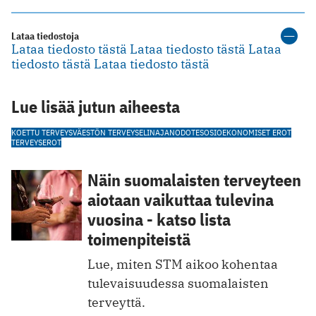
Lataa tiedostoja
Lataa tiedosto tästä
Lataa tiedosto tästä
Lataa
tiedosto tästä
Lataa tiedosto tästä
Lue lisää jutun aiheesta
KOETTU TERVEYS
VÄESTÖN TERVEYS
ELINAJANODOTE
SOSIOEKONOMISET EROT
TERVEYSEROT
Näin suomalaisten terveyteen
aiotaan vaikuttaa tulevina
vuosina - katso lista
toimenpiteistä
Lue, miten STM aikoo kohentaa
tulevaisuudessa suomalaisten
terveyttä.