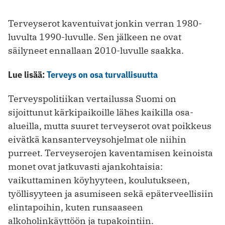
Terveyserot kaventuivat jonkin verran 1980-
luvulta 1990-luvulle. Sen jälkeen ne ovat
säilyneet ennallaan 2010-luvulle saakka.
Lue lisää:
Terveys on osa turvallisuutta
Terveyspolitiikan vertailussa Suomi on
sijoittunut kärkipaikoille lähes kaikilla osa-
alueilla, mutta suuret terveyserot ovat poikkeus
eivätkä kansanterveysohjelmat ole niihin
purreet. Terveyserojen kaventamisen keinoista
monet ovat jatkuvasti ajankohtaisia:
vaikuttaminen köyhyyteen, koulutukseen,
työllisyyteen ja asumiseen sekä epäterveellisiin
elintapoihin, kuten runsaaseen
alkoholinkäyttöön ja tupakointiin.