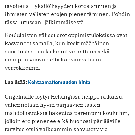
tavoitetta – yksilöllisyyden korostaminen ja
ihmisten välisten erojen pienentäminen. Pohdin
tässä jutussani jälkimmäisestä.
Koululaisten väliset erot oppimistuloksissa ovat
kasvaneet samalla, kun keskimääräinen
suoritustaso on laskenut verrattuna sekä
aiempiin vuosiin että kansainvälisiin
verrokkeihin.
Lue lisää:
Kohtaamattomuuden hinta
Ongelmalle löytyi Helsingissä helppo ratkaisu:
vähennetään hyvin pärjäävien lasten
mahdollisuuksia hakeutua parempiin kouluihin,
jolloin ero pienenee eikä huonosti pärjääville
tarvitse etsiä vaikeammin saavutettavia