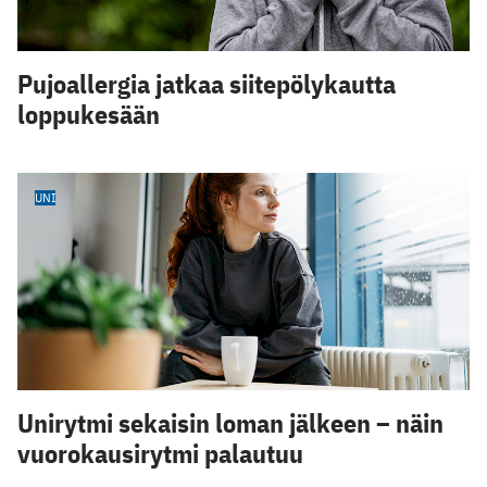
Pujoallergia jatkaa siitepölykautta
loppukesään
UNI
Unirytmi sekaisin loman jälkeen – näin
vuorokausirytmi palautuu