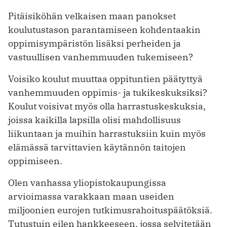
Pitäisiköhän velkaisen maan panokset
koulutustason parantamiseen kohdentaakin
oppimisympäristön lisäksi perheiden ja
vastuullisen vanhemmuuden tukemiseen?
Voisiko koulut muuttaa oppituntien päätyttyä
vanhemmuuden oppimis- ja tukikeskuksiksi?
Koulut voisivat myös olla harrastuskeskuksia,
joissa kaikilla lapsilla olisi mahdollisuus
liikuntaan ja muihin harrastuksiin kuin myös
elämässä tarvittavien käytännön taitojen
oppimiseen.
Olen vanhassa yliopistokaupungissa
arvioimassa varakkaan maan useiden
miljoonien eurojen tutkimusrahoituspäätöksiä.
Tutustuin eilen hankkeeseen, jossa selvitetään