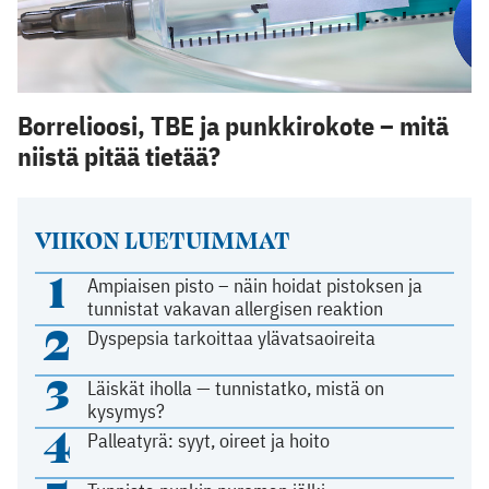
Borrelioosi, TBE ja punkkirokote – mitä
niistä pitää tietää?
VIIKON LUETUIMMAT
1
Ampiaisen pisto – näin hoidat pistoksen ja
tunnistat vakavan allergisen reaktion
2
Dyspepsia tarkoittaa ylävatsaoireita
3
Läiskät iholla — tunnistatko, mistä on
kysymys?
4
Palleatyrä: syyt, oireet ja hoito