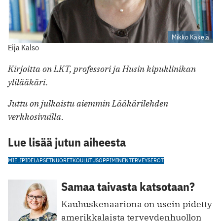
Mikko Käkelä
Eija Kalso
Kirjoitta on LKT, professori ja Husin kipuklinikan
ylilääkäri.
Juttu on julkaistu aiemmin Lääkärilehden
verkkosivuilla.
Lue lisää jutun aiheesta
MIELIPIDE
LAPSET
NUORET
KOULUTUS
OPPIMINEN
TERVEYSEROT
Samaa taivasta katsotaan?
Kauhuskenaariona on usein pidetty
amerikkalaista terveydenhuollon