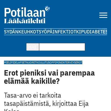
SYDÄN
KEUHKOT
SYÖPÄ
INFEKTIOT
KIPU
DIABETES
A
HAE
MIELIPIDE
LAPSET
NUORET
KOULUTUS
OPPIMINEN
TERVEYSEROT
Erot pieniksi vai parempaa
elämää kaikille?
Tasa-arvo ei tarkoita
tasapäistämistä, kirjoittaa Eija