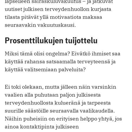
lapselleen sairaskuluvakuutus – ja jatkuvat
uutiset julkisen terveydenhuollon kurjasta
tilasta pitävät yllä motivaatiota maksaa
seuraavakin vakuutuskausi.
Prosenttilukujen tuijottelu
Miksi tämä olisi ongelma? Eivätkö ihmiset saa
käyttää rahansa satsaamalla terveyteensä ja
käyttää valitsemiaan palveluita?
Ei toki olekaan, mutta jälleen näin varsinkin
vaalien alla puhutaan paljon julkisesta
terveydenhuollosta kulueränä ja tarpeesta
suurille säästöille seuraavalla vaalikaudella.
Näihin puheisiin on erityisen helppo yhtyä, jos
ainoa kontaktipinta julkiseen