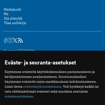
Mediakortti
Me
Ota yhteyttä
Tilaa uutiskirje
Suomen Lääkäriliitto
Mäkelänkatu 2, PL 49
Eväste- ja seuranta-asetukset
00510 Helsinki
puh. (09) 393 091
Käytämme evästeitä käyttökokemuksen parantamiseen ja
toimitus@potilaanlaakarilehti.fi
kävijämäärämme analysoimiseen. Suostumuksellasi
käytämme evästeitä myös markkinoinnin kohdentamiseen.
ISSN 2323-9476
Lisää tietoa
evästekäytännöistämme
. Voit hyväksyä kaikki tai
vain välttämättömät evästeet sekä muokata asetuksia
evästeasetuksissa
.