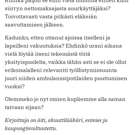
Kuinka paljon se ehtii vielä muuttua ennen kuin
siirryn nettomaksajasta suurkäyttäjäksi?
Toivottavasti vasta pitkästi eläkeiän
saavuttamisen jälkeen.
Kadunko, etten ottanut ajoissa itselleni ja
lapsilleni vakuutuksia? Ehdinkö urani aikana
vielä löytää itseni tekemästä töitä
yksityispuolelta, vaikka tähän asti se ei ole ollut
erikoisalalleni relevantti työllistymissuunta
juuri niiden ambulanssipotilaiden puuttumisen
vuoksi?
Olemmeko jo nyt omien kupliemme alla saman
taivaan sijaan?
Kirjoittaja on äiti, akuuttilääkäri, esimies ja
kaupunginvaltuutettu.