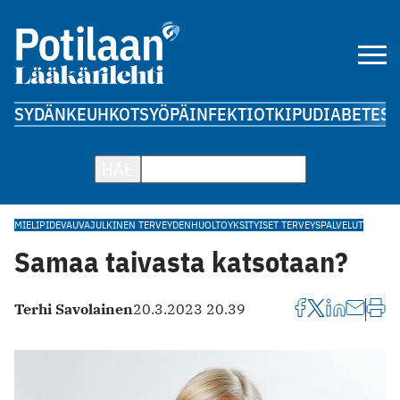
SYDÄN
KEUHKOT
SYÖPÄ
INFEKTIOT
KIPU
DIABETES
A
HAE
MIELIPIDE
VAUVA
JULKINEN TERVEYDENHUOLTO
YKSITYISET TERVEYSPALVELUT
Samaa taivasta katsotaan?
Terhi Savolainen
20.3.2023 20.39