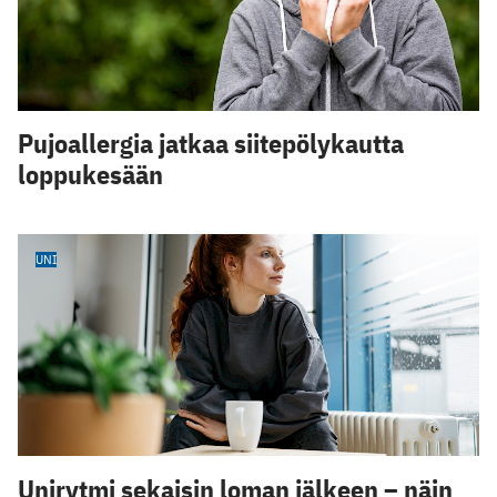
Pujoallergia jatkaa siitepölykautta
loppukesään
UNI
Unirytmi sekaisin loman jälkeen – näin