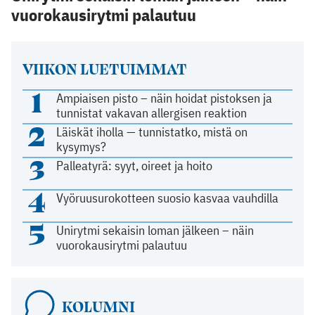
vuorokausirytmi palautuu
VIIKON LUETUIMMAT
1
Ampiaisen pisto – näin hoidat pistoksen ja
tunnistat vakavan allergisen reaktion
2
Läiskät iholla — tunnistatko, mistä on
kysymys?
3
Palleatyrä: syyt, oireet ja hoito
4
Vyöruusurokotteen suosio kasvaa vauhdilla
5
Unirytmi sekaisin loman jälkeen – näin
vuorokausirytmi palautuu
KOLUMNI