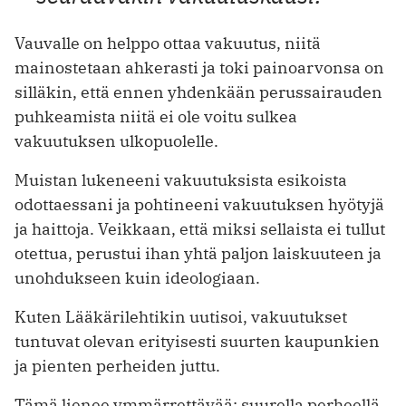
Vauvalle on helppo ottaa vakuutus, niitä
mainostetaan ahkerasti ja toki painoarvonsa on
silläkin, että ennen yhdenkään perussairauden
puhkeamista niitä ei ole voitu sulkea
vakuutuksen ulkopuolelle.
Muistan lukeneeni vakuutuksista esikoista
odottaessani ja pohtineeni vakuutuksen hyötyjä
ja haittoja. Veikkaan, että miksi sellaista ei tullut
otettua, perustui ihan yhtä paljon laiskuuteen ja
unohdukseen kuin ideologiaan.
Kuten Lääkärilehtikin uutisoi, vakuutukset
tuntuvat olevan erityisesti suurten kaupunkien
ja pienten perheiden juttu.
Tämä lienee ymmärrettävää: suurella perheellä