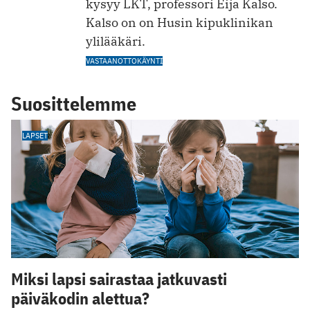
kysyy LKT, professori Eija Kalso.
Kalso on on Husin kipuklinikan
ylilääkäri.
VASTAANOTTOKÄYNTI
Suosittelemme
LAPSET
Miksi lapsi sairastaa jatkuvasti
päiväkodin alettua?