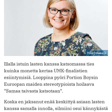
Mikko Käkelä
Illalla istuin lasten kanssa katsomassa ties
kuinka monetta kertaa UMK-finalistien
esiintymisiä. Looppina pyöri Portion Boysin
Euroopan maiden stereotypioista hoilaava
”Samaa taivasta katsotaan”.
Koska en jaksanut enää keskittyä asiaan lasten
kanssa samalla innolla, silmiini osui kännykästä