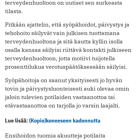
terveydenhuoltoon on uutiset sen surkeasta
tilasta.
Pitkään ajattelin, että syöpähoidot, päivystys ja
tehohoito säilyvät vain julkisen tuottamana
terveydenhuoltona ja sitä kautta kyllin isolla
osalla kansaa säilyisi riittävä kontakti julkiseen
terveydenhuoltoon, jotta motiivi tuijotella
prosenttilukua verotuspäätöksessään säilyisi.
Syöpähoitoja on saanut yksityisesti jo hyvän
tovin ja päivystysluonteisesti auki olevaa omin
jaloin tulevien potilaiden vastaanottoa tai
etävastaanottoa on tarjolla jo varsin laajalti.
Lue lisää:
(Kopio)koneeseen kadonnutta
Ensihoidon tuomia akuutteja potilaita