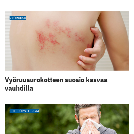
VYÖRUUSU
Vyöruusurokotteen suosio kasvaa
vauhdilla
SIITEPÖLYALLERGIA