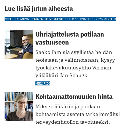
Lue lisää jutun aiheesta
MIELIPIDE
VAUVA
JULKINEN TERVEYDENHUOLTO
YKSITYISET TERVEYSPALVELUT
Uhriajattelusta potilaan
vastuuseen
Saako ihmisiä syyllistää heidän
teoistaan ja valinnoistaan, kysyy
työeläkevakuutusyhtiö Varman
ylilääkäri Jan Schugk.
MIELIPIDE
Kohtaamattomuuden hinta
Miksei lääkärin ja potilaan
kohtaamista aseteta tärkeimmäksi
terveydenhuollon tavoitteeksi,