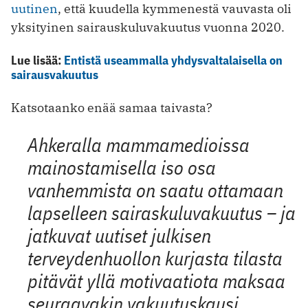
uutinen
, että kuudella kymmenestä vauvasta oli
yksityinen sairauskuluvakuutus vuonna 2020.
Lue lisää:
Entistä useammalla yhdysvaltalaisella on
sairausvakuutus
Katsotaanko enää samaa taivasta?
Ahkeralla mammamedioissa
mainostamisella iso osa
vanhemmista on saatu ottamaan
lapselleen sairaskuluvakuutus – ja
jatkuvat uutiset julkisen
terveydenhuollon kurjasta tilasta
pitävät yllä motivaatiota maksaa
seuraavakin vakuutuskausi.