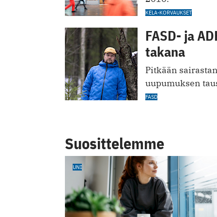
KELA-KORVAUKSET
FASD- ja AD
takana
Pitkään sairasta
uupumuksen taus
FASD
Suosittelemme
UNI