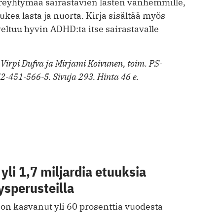
oireyhtymää sairastavien lasten vanhemmille,
ukea lasta ja nuorta. Kirja sisältää myös
ltuu hyvin ADHD:ta itse sairastavalle
 Virpi Dufva ja Mirjami Koivunen, toim. PS-
-451-566-5. Sivuja 293. Hinta 46 e.
yli 1,7 miljardia etuuksia
ysperusteilla
 kasvanut yli 60 prosenttia vuodesta