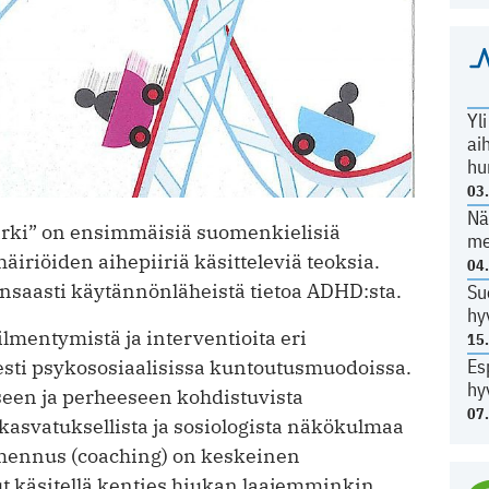
Yl
ai
hu
03
Nä
 arki” on ensimmäisiä suomenkielisiä
me
äiriöiden aihepiiriä käsitteleviä teoksia.
04
unsaasti käytännönläheistä tietoa ADHD:sta.
Su
hy
lmentymistä ja interventioita eri
15
Es
sesti psykososiaalisissa kuntoutusmuodoissa.
hy
pseen ja perheeseen kohdistuvista
07
asvatuksellista ja sosiologista näkökulmaa
mennus (coaching) on keskeinen
t käsitellä kenties hiukan laajemminkin.