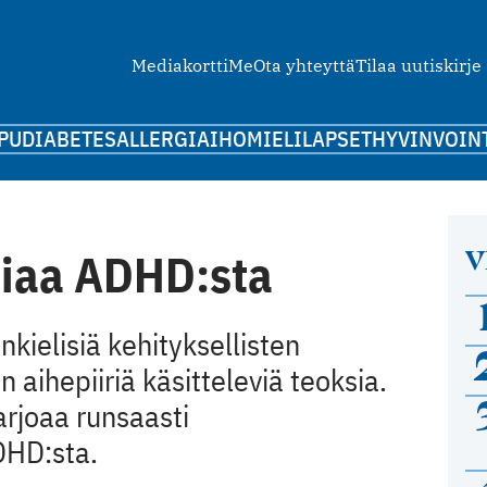
Mediakortti
Me
Ota yhteyttä
Tilaa uutiskirje
PU
DIABETES
ALLERGIA
IHO
MIELI
LAPSET
HYVINVOIN
V
siaa ADHD:sta
kielisiä kehityksellisten
 aihepiiriä käsitteleviä teoksia.
arjoaa runsaasti
DHD:sta.