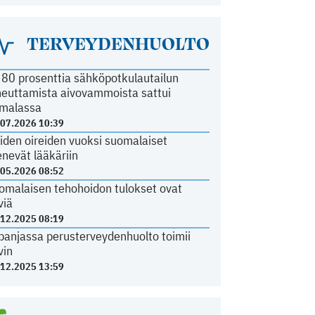
TERVEYDENHUOLTO
i 80 prosenttia sähköpotkulautailun
heuttamista aivovammoista sattui
malassa
.07.2026 10:39
iden oireiden vuoksi suomalaiset
nevät lääkäriin
.05.2026 08:52
omalaisen tehohoidon tulokset ovat
viä
.12.2025 08:19
panjassa perusterveydenhuolto toimii
vin
.12.2025 13:59