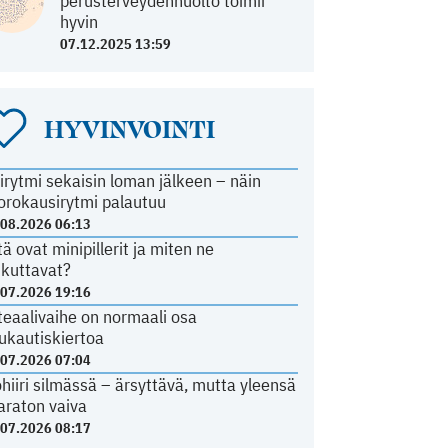
perusterveydenhuolto toimii
hyvin
07.12.2025 13:59
HYVINVOINTI
irytmi sekaisin loman jälkeen – näin
orokausirytmi palautuu
.08.2026 06:13
tä ovat minipillerit ja miten ne
ikuttavat?
.07.2026 19:16
teaalivaihe on normaali osa
ukautiskiertoa
.07.2026 07:04
ohiiri silmässä – ärsyttävä, mutta yleensä
araton vaiva
.07.2026 08:17