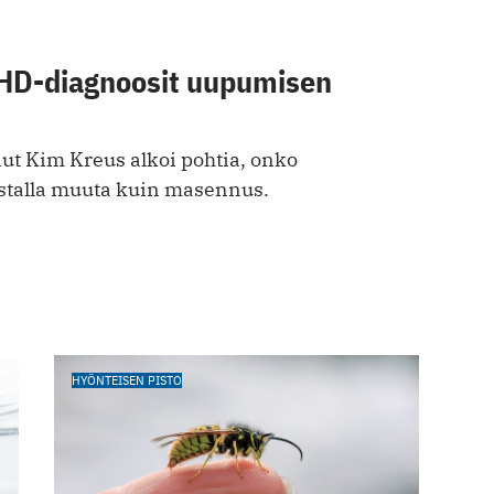
HD-diagnoosit uupumis en
nut Kim Kreus alkoi pohtia, onko
talla muuta kuin masennus.
HYÖNTEISEN PISTO