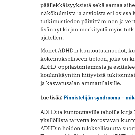
päällekkäisyyksistä sekä samaa aihe
näkökulmista ja arvioista eri osissa 
tutkimustiedon päivittäminen ja ve
lisännyt kirjan merkitystä myös tutki
ajatellen.
Monet ADHD:n kuntoutusmuodot, kuten
kokemukselliseen tietoon, joka on ki
ADHD-oppilastuntemusta ja esittelee
koulunkäyntiin liittyvistä tukitoimista
ja kasvatusalan ammattilaisille.
Lue lisää:
Pinnistelijän syndrooma – mik
ADHD:ta kuntouttaville tahoille kirja
yksilöllistä tarvetta korostavan kunt
ADHD:n hoidon tuloksellisuutta suomal