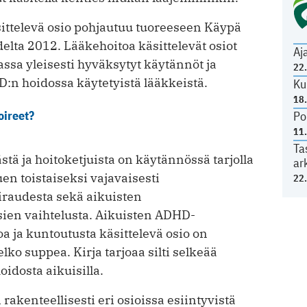
sittelevä osio pohjautuu tuoreeseen Käypä
elta 2012. Lääkehoitoa käsittelevät osiot
Aj
assa yleisesti hyväksytyt käytännöt ja
22
n hoidossa käytetyistä lääkkeistä.
Ku
18
oireet?
Po
11
Ta
tä ja hoitoketjuista on käytännössä tarjolla
ar
uen toistaiseksi vajavaisesti
22
iraudesta sekä aikuisten
sien vaihtelusta. Aikuisten ADHD-
oa ja kuntoutusta käsittelevä osio on
ko suppea. Kirja tarjoaa silti selkeää
idosta aikuisilla.
 rakenteellisesti eri osioissa esiintyvistä