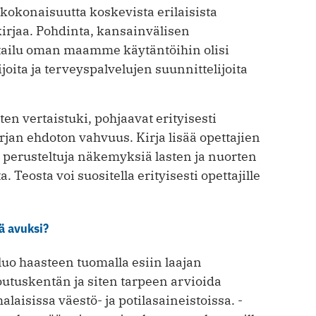
kokonaisuutta koskevista erilaisista
kirjaa. Pohdinta, kansainvälisen
rtailu oman maamme käytäntöihin olisi
joita ja terveyspalvelujen suunnittelijoita
 vertaistuki, pohjaavat erityisesti
rjan ehdoton vahvuus. Kirja lisää opettajien
 perusteltuja näkemyksiä lasten ja nuorten
. Teosta voi suositella erityisesti opettajille
ä avuksi?
 luo haasteen tuomalla esiin laajan
outuskentän ja siten tarpeen arvioida
aisissa väestö- ja potilasaineistoissa. ­