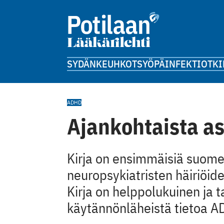
SYDÄN
KEUHKOT
SYÖPÄ
INFEKTIOT
KI
ADHD
Ajankohtaista a
Kirja on ensimmäisiä suomen
neuropsykiatristen häiriöiden
Kirja on helppolukuinen ja t
käytännönläheistä tietoa A