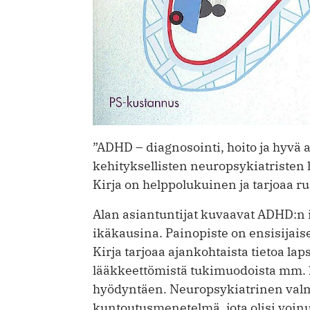
”ADHD – diagnosointi, hoito ja ­hyvä
kehityksellisten neuropsykiatristen h
Kirja on helppolukuinen ja tarjoaa r
Alan asiantuntijat kuvaavat ADHD:n i
ikäkausina. Painopiste on ensisijai
Kirja tarjoaa ajankohtaista tietoa la
lääkkeettömistä tukimuodoista mm. k
hyödyntäen. Neuropsykiatrinen val
kuntoutusmenetelmä, jota olisi voinu