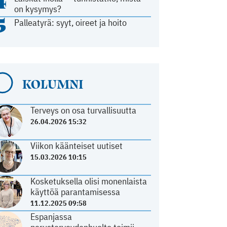
4
on kysymys?
5
Palleatyrä: syyt, oireet ja hoito
KOLUMNI
Terveys on osa turvallisuutta
26.04.2026 15:32
Viikon käänteiset uutiset
15.03.2026 10:15
Kosketuksella olisi monenlaista
käyttöä parantamisessa
11.12.2025 09:58
Espanjassa