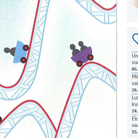
Un
vu
05
Mi
va
26
Lu
ku
24
El
va
15