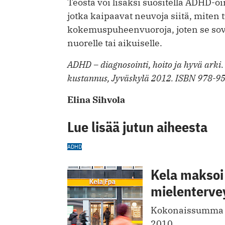
Teosta voi lisäksi suositella ­ADHD-
jotka kaipaavat neuvoja siitä, miten t
kokemuspuheenvuoroja, joten se sove
nuorelle tai aikuiselle.
ADHD – diagnosointi, hoito ja hyvä arki.
kustannus, Jyväskylä 2012. ISBN 978-952
Elina Sihvola
Lue lisää jutun aiheesta
ADHD
Kela maksoi 
mielenterve
Kokonaissumma on
2010.