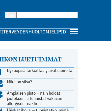
Hae
TI
TERVEYDENHUOLTO
MIELIPIDE
IIKON LUETUIMMAT
1
Dyspepsia tarkoittaa ylävatsaoireita
2
Mikä on silsa?
3
Ampiaisen pisto – näin hoidat
pistoksen ja tunnistat vakavan
allergisen reaktion
Läiskät iholla — tunnistatko, mistä