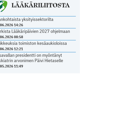
LÄÄKÄRILIITOSTA
ankohtaista yksityissektorilta
.06.2026 14:26
rkista Lääkäripäivien 2027 ohjelmaan
.06.2026 08:58
ikkeuksia toimiston kesäaukioloissa
.06.2026 12:21
savallan presidentti on myöntänyt
kkiatrin arvonimen Päivi Hietaselle
.05.2026 11:49