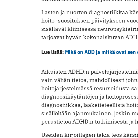
Lasten ja nuorten diagnostiikkaa kä
hoito -suosituksen päivitykseen vuod
sisältävät kliinisessä neuropsykiatri
tarjoavat hyvän kokonaiskuvan ADHD:
Lue lisää:
Mikä on ADD ja mitkä ovat sen 
Aikuisten ADHD:n palvelujärjestelmäs
vain vähän tietoa, mahdollisesti joht
hoitojärjestelmässä resursoidusta sa
diagnoosikäytäntöjen ja hoitoproses
diagnostiikkaa, lääketieteellistä hoit
sisällöltään ajanmukainen, joskin mel
perustietoa ADHD:n tutkimisesta ja ho
Useiden kirjoittajien takia teos kärsii