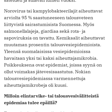
sateiden ja sulavan lumen vuoksi.
Norovirus tai kampylobakteerilajit aiheuttavat
arviolta 95 % saastuneeseen talousveteen
liittyvistä sairastumisista Suomessa. Myös
salmonellalajeja, giardiaa sekä rota- ja
sapoviruksia on tavattu. Kemikaalit aiheuttavat
muutaman prosentin talousvesiepidemioista.
Yleensä suomalaisissa vesiepidemioissa
havaitaan yksi tai kaksi aiheuttajamikrobia.
Poik­keuksena ovat epidemiat, joissa syynä on
ollut voimakas jäte­vesisaastutus. Nokian
talousvesiepidemiassa varmennettuja
aiheuttajamikrobeja oli kuusi.
Milloin elintarvike- tai talousvesivälitteistä
epidemiaa tulee epäillä?