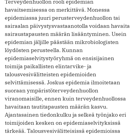
Terveydenhuollon rooli epidemian
havaitsemisessa on merkittävä. Monessa
epidemiassa juuri perusterveydenhuollon tai
sairaalan päivystysvastaanotolla voidaan havaita
sairaustapausten määrän lisääntyminen. Usein
epidemian jäljille päästään mikrobiologisten
löydösten ­perusteella. Kunnan
epidemiaselvitystyöryhmä on ensisijainen
toimija paikallisten elintarvike- ja
talousvesivälitteisten epidemioiden
selvittämisessä. Joskus epidemia ilmoitetaan
suoraan ympäristöterveydenhuollon
viranomaisille, ennen kuin terveydenhuollossa
havaitaan tautitapausten määrän kasvu.
Ajantasainen tiedonkulku ja selkeä työnjako eri
toimijoiden kesken on epidemiaselvityksissä
tärkeää. Talousvesivälitteisissä epidemioissa