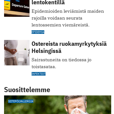
lentokentillä
Epidemioiden leviämistä maiden
rajoilla voidaan seurata
lentoasemien viemäreistä.
EPIDEMIA
Ostereista ruokamyrkytyksiä
Helsingissä
Sairastuneita on tiedossa jo
toistasataa.
INFEKTIOT
Suosittelemme
SIITEPÖLYALLERGIA