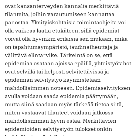
ovat kansanterveyden kannalta merkittäviä
tilanteita, joihin varautumiseen kannattaa
panostaa. Yksityiskohtaisia toimintaohjeita voi
olla vaikeaa laatia etukäteen, sillä epidemiat
voivat olla hyvinkin erilaisia sen mukaan, mikä
on tapahtumaympäristö, taudinaiheuttaja ja
välittävä elintarvike. Tärkeintä on se, että
epidemiaa osataan ajoissa epäillä, yhteistyötahot
ovat selvillä tai helposti selvitettävissä ja
epidemian selvitystyö käynnistetään
mahdollisimman nopeasti. Epidemiaselvityksen
avulla voidaan saada epidemia päättymään,
mutta siinä saadaan myös tärkeää tietoa siitä,
miten vastaavat tilanteet voidaan jatkossa
mahdollisimman hyvin estää. Merkittävien
epidemioiden selvitystyön tulokset onkin