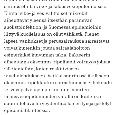
sairaus elintarvike- ja talousvesiepidemioissa.
Elintarvike- ja vesivälitteiset mikrobit
aiheuttavat yleensä itsestään paranevan
suolistoinfektion, ja Suomessa epidemioihin
liittyvä kuolleisuus on ollut vähäistä. Pienet
lapset, vanhukset ja perussairauksia sairastavat
voivat kuitenkin joutua sairaalahoitoon
esimerkiksi kuivuman takia. Bakteerin
aiheuttama oksennus-ripulitauti voi myös johtaa
jälkitauteihin, kuten reaktiiviseen
niveltulehdukseen. Vaikka suurin osa äkilliseen
oksennus-ripulitautiin sairastuneista ei hakeudu
terveyspalvelujen piiriin, mm. suurten
talousvesiepidemioiden varalta on kuitenkin
suunniteltava terveydenhuollon erityisjärjestelyt
epidemiatilanteessa.