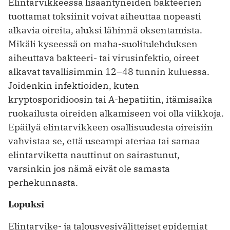
Elintarvikkeessa lisääntyneiden bakteerien
tuottamat toksiinit voivat aiheuttaa nopeasti
alkavia oireita, aluksi lähinnä oksentamista.
Mikäli kyseessä on maha-suolitulehduksen
aiheuttava bakteeri- tai virusinfektio, oireet
alkavat tavallisimmin 12–48 tunnin kuluessa.
Joidenkin infektioiden, kuten
kryptosporidioosin tai A-hepatiitin, itämisaika
ruokailusta oireiden alkamiseen voi olla viikkoja.
Epäilyä elintarvikkeen osallisuudesta oireisiin
vahvistaa se, että useampi ateriaa tai samaa
elintarviketta nauttinut on sairastunut,
varsinkin jos nämä eivät ole samasta
perhekunnasta.
Lopuksi
Elintarvike- ja talousvesivälitteiset epidemiat