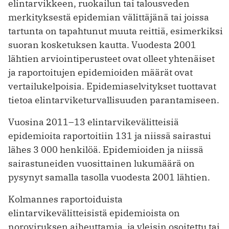
elintarvikkeen, ruokailun tai talousveden
merkityksestä epidemian välittäjänä tai joissa
tartunta on tapahtunut muuta reittiä, esimerkiksi
suoran kosketuksen kautta. Vuodesta 2001
lähtien arviointiperusteet ovat olleet yhtenäiset
ja raportoitujen epide­mioiden määrät ovat
vertailukelpoisia. Epidemia­selvitykset tuottavat
tietoa elintarviketurvallisuuden parantamiseen.
Vuosina 2011–13 elintarvikevälitteisiä
epidemioita raportoitiin 131 ja niissä sairastui
lähes 3 000 henkilöä. Epidemioiden ja niissä
sairastuneiden vuosittainen lukumäärä on
pysynyt samalla tasolla vuodesta 2001 lähtien.
Kolmannes raportoiduista
elintarvikevälitteisistä epidemioista on
noroviruksen aiheuttamia, ja yleisin osoitettu tai