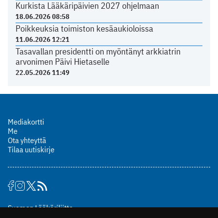
Kurkista Lääkäripäivien 2027 ohjelmaan
18.06.2026 08:58
Poikkeuksia toimiston kesäaukioloissa
11.06.2026 12:21
Tasavallan presidentti on myöntänyt arkkiatrin
arvonimen Päivi Hietaselle
22.05.2026 11:49
Mediakortti
Me
Ota yhteyttä
Tilaa uutiskirje
Suomen Lääkäriliitto