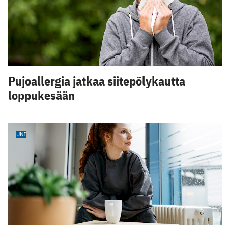
Pujoallergia jatkaa siitepölykautta
loppukesään
UNI