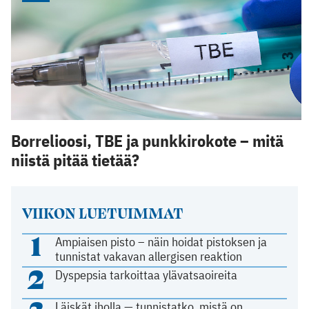
Borrelioosi, TBE ja punkkirokote – mitä
niistä pitää tietää?
VIIKON LUETUIMMAT
1
Ampiaisen pisto – näin hoidat pistoksen ja
tunnistat vakavan allergisen reaktion
2
Dyspepsia tarkoittaa ylävatsaoireita
Läiskät iholla — tunnistatko, mistä on