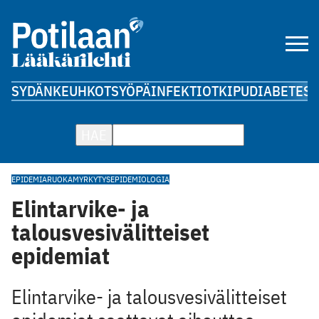
SYDÄN
KEUHKOT
SYÖPÄ
INFEKTIOT
KIPU
DIABETES
A
HAE
EPIDEMIA
RUOKAMYRKYTYS
EPIDEMIOLOGIA
Elintarvike- ja
talousvesivälitteiset
epidemiat
Elintarvike- ja talousvesivälitteiset