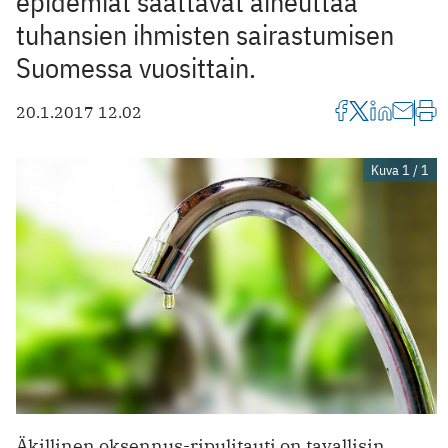
epidemiat saattavat aiheuttaa
tuhansien ihmisten sairastumisen
Suomessa vuosittain.
20.1.2017 12.02
Kuva 1 / 1
Äkillinen oksennus-ripulitauti on tavallisin