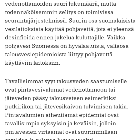
vedenottamoiden suuri lukumäärä, mutta
todennäköisemmin selitys on toimivissa
seurantajärjestelmissä. Suurin osa suomalaisista
vesilaitoksista käyttää pohjavettä, jota ei yleensä
desinfioida ennen jakelua kuluttajille. Vaikka
pohjavesi Suomessa on hyvälaatuista, valtaosa
talousvesiepidemioista liittyy pohjavettä
käyttäviin laitoksiin.
Tavallisimmat syyt talousveden saastumiselle
ovat pintavesivalumat vedenottamoon tai
jäteveden pääsy talousveteen esimerkiksi
putkirikon tai jätevesikaivon tulvimisen takia.
Pintavalumien aiheuttamat epidemiat ovat
tavallisimpia syksyisin ja keväisin, jolloin
pintavesien virtaamat ovat suurimmillaan