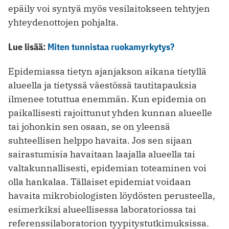
epäily voi syntyä myös vesilaitokseen tehtyjen
yhteydenottojen pohjalta.
Lue lisää:
Miten tunnistaa ruokamyrkytys?
Epidemiassa tietyn ajanjakson aikana tietyllä
alueella ja tietyssä väestössä tautitapauksia
ilmenee totuttua enemmän. Kun epidemia on
paikallisesti rajoittunut yhden kunnan alueelle
tai johonkin sen osaan, se on yleensä
suhteellisen helppo havaita. Jos sen sijaan
sairastumisia havaitaan laajalla alueella tai
valtakunnallisesti, epidemian toteaminen voi
olla hankalaa. Tällaiset epidemiat voidaan
havaita mikrobiologisten löydösten perusteella,
esimerkiksi alueellisessa laboratoriossa tai
referenssilaboratorion tyypitystutkimuksissa.