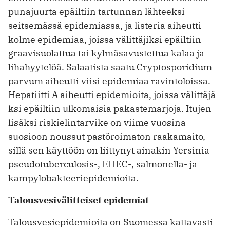
punajuurta epäiltiin tartunnan lähteeksi
seitsemässä epidemiassa, ja listeria aiheutti
kolme epidemiaa, joissa välittäjiksi epäiltiin
graavisuolattua tai kylmäsavustettua kalaa ja
liha­hyytelöä. Salaatista saatu Crypto­sporidium
parvum ai­heutti viisi epidemiaa ravintoloissa.
Hepatiitti A aiheutti epidemioita, joissa välittäjä­
ksi epäiltiin ulkomaisia pakastemarjoja. Itujen
lisäksi riski­elintarvike on viime vuosina
suosioon noussut pastöroimaton raakamaito,
sillä sen käyttöön on liittynyt ­ainakin Yersinia
pseudo­tuberculosis-, EHEC-, salmonella- ja
kampylobakteeriepidemioita.
Talousvesivälitteiset epidemiat
Talousvesiepidemioita on Suomessa kattavasti