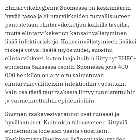
Elintarvikehygienia Suomessa on keskimäärin
hyvää tasoa ja elintarvikkeiden turvallisuuteen
panostetaan elintarvikeketjun kaikilla tasoilla,
mutta elintarvikeketjun kansainvälistyminen
lisää infektioriskejä. Kansainvälistymisen lisäksi
riskejä voivat lisätä myös uudet, suositut
elintarvikkeet, kuten laaja ituihin liittynyt EHEC-
epidemia Saksassa osoitti. Suomessa jopa 400
000 henkilön on arvioitu sairastuvan
elintarvikevälitteisiin infektioihin vuosittain.
Vain osa tästä tautitaakasta liittyy tunnistettuihin
ja varmennettuihin epidemioihin.
Suomen raakavesivarannot ovat runsaat ja
hyvälaatuiset. Kuitenkin talousveteen liittyviä
epidemioita todetaan useita vuosittain.
Keskitetty vesihuolto on lisännyt talousveden