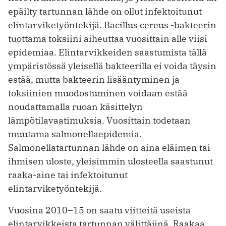
epäilty tartunnan lähde on ollut infektoitunut
elintarviketyöntekijä. Bacillus cereus -bakteerin
tuottama toksiini aiheuttaa vuosittain alle viisi
epidemiaa. Elintarvikkeiden saastumista tällä
ympäristössä yleisellä bakteerilla ei voida täysin
estää, mutta bakteerin lisääntyminen ja
toksiinien muodostuminen voidaan estää
noudattamalla ruoan käsittelyn
lämpötilavaatimuksia. Vuosittain todetaan
muutama salmonellaepidemia.
Salmonellatartunnan lähde on aina eläimen tai
ihmisen uloste, yleisimmin ulosteella saastunut
raaka-aine tai infektoitunut
elintarviketyöntekijä.
Vuosina 2010–15 on saatu viitteitä useista
elintarvikkeista tartunnan välittäjinä. Raakaa