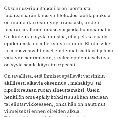
Oksennus-ripulitaudeille on luontaista
tapausmäärän kausivaihtelu. Jos tautitapauksia
on muutenkin esiintynyt runsaasti, niiden
määrän äkillinen nousu voi jäädä huomaamatta.
On kuitenkin syytä muistaa, että pelkkä epäily
epidemiasta on aihe ryhtyä toimiin. Elintarvike-
ja talousvesivälitteiset epidemiat saattavat johtaa
vakaviin seurauksiin, ja siksi epidemiaselvitys
on syytä saada käyntiin ripeästi.
On tavallista, että ihmiset epäilevät varsinkin
äkillisesti alkavia oksennus-, mahakipu- tai
ripulioireitaan ruoan aiheuttamaksi. Usein
henkilön oma epäily kohdistuu siihen ateriaan
tai elintarvikkeeseen, jonka hän on nauttinut
viimeiseksi ennen oireiden alkua.