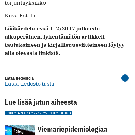
torjuntayksikkö
Kuva:Fotolia
Lääkärilehdessä 1–2/2017 julkaistu
alkuperäinen, lyhentämätön artikkeli
taulukoineen ja kirjallisuusviitteineen löytyy
alla olevasta linkistä.
Lataa tiedostoja
Lataa tiedosto tästä
Lue lisää jutun aiheesta
EPIDEMIA
RUOKAMYRKYTYS
EPIDEMIOLOGIA
Viemäriepidemiologiaa