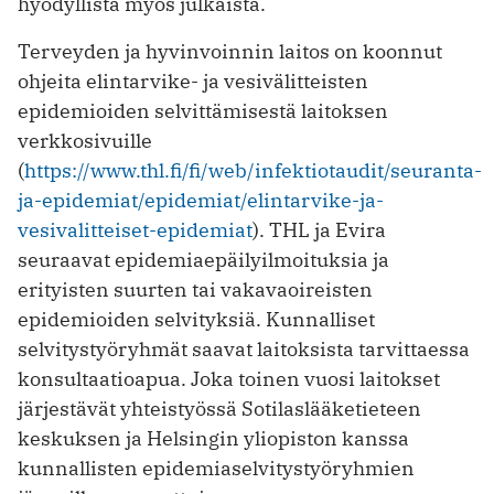
hyödyllistä myös julkaista.
Terveyden ja hyvinvoinnin laitos on koonnut
ohjeita elintarvike- ja vesivälitteisten
epidemioiden selvittämisestä laitoksen
verkkosivuille
(
https://www.thl.fi/fi/web/infektiotaudit/seuranta-
ja-epidemiat/epidemiat/elintarvike-ja-
vesivalitteiset-epidemiat
). THL ja Evira
seuraavat epidemiaepäilyilmoituksia ja
erityisten suurten tai vakavaoireisten
epidemioiden selvityksiä. Kunnalliset
selvitystyöryhmät saavat laitoksista tarvittaessa
konsultaatioapua. Joka toinen vuosi laitokset
järjestävät yhteistyössä Sotilaslääketieteen
keskuksen ja Helsingin yliopiston kanssa
kunnallisten epidemiaselvitystyöryhmien