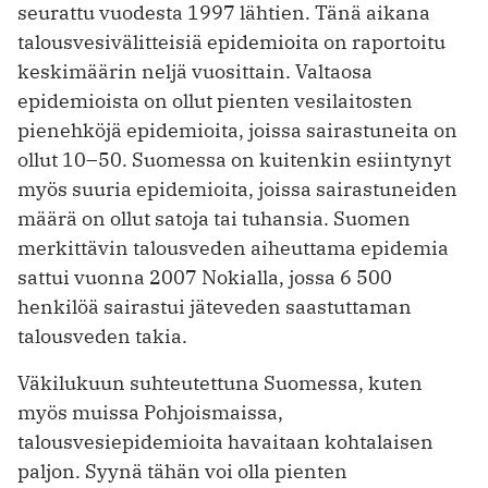
seurattu vuodesta 1997 lähtien. Tänä aikana
talousvesivälitteisiä epidemioita on raportoitu
keskimäärin neljä vuosittain. Valtaosa
epidemioista on ollut pienten vesilaitosten
pienehköjä epidemioita, joissa sairastuneita on
ollut 10–50. Suomessa on kuitenkin esiintynyt
myös suuria epidemioita, joissa sairastuneiden
määrä on ollut satoja tai tuhansia. Suomen
merkittävin talousveden aiheuttama epidemia
sattui vuonna 2007 Nokialla, jossa 6 500
henkilöä sairastui jäteveden saastuttaman
talousveden takia.
Väkilukuun suhteutettuna Suomessa, kuten
myös muissa Pohjoismaissa,
talousvesiepidemioita havaitaan kohtalaisen
paljon. Syynä tähän voi olla pienten