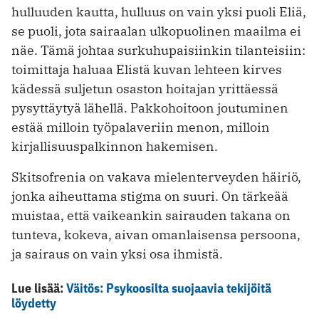
hulluuden kautta, hulluus on vain yksi puoli Eliä,
se puoli, jota sairaalan ulkopuolinen maailma ei
näe. Tämä johtaa surkuhupaisiinkin tilanteisiin:
toimittaja haluaa Elistä kuvan lehteen kirves
kädessä suljetun osaston hoitajan yrittäessä
pysyttäytyä lähellä. Pakkohoitoon joutuminen
estää milloin työpalaveriin menon, milloin
kirjallisuuspalkinnon hakemisen.
Skitsofrenia on vakava mielenterveyden häiriö,
jonka aiheuttama stigma on suuri. On tärkeää
muistaa, että vaikeankin sairauden takana on
tunteva, kokeva, aivan omanlaisensa persoona,
ja sairaus on vain yksi osa ihmistä.
Lue lisää:
Väitös: Psykoosilta suojaavia tekijöitä
löydetty