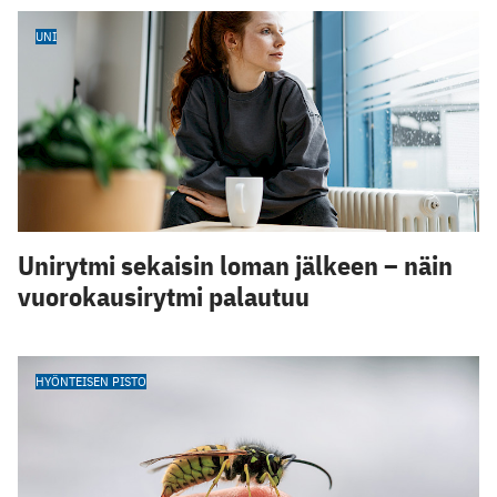
UNI
Unirytmi sekaisin loman jälkeen – näin
vuorokausirytmi palautuu
HYÖNTEISEN PISTO