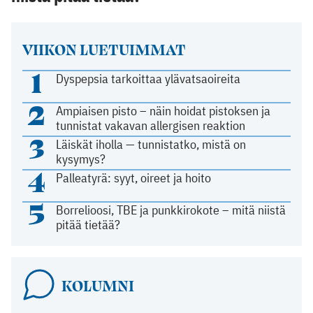
VIIKON LUETUIMMAT
1
Dyspepsia tarkoittaa ylävatsaoireita
2
Ampiaisen pisto – näin hoidat pistoksen ja
tunnistat vakavan allergisen reaktion
3
Läiskät iholla — tunnistatko, mistä on
kysymys?
4
Palleatyrä: syyt, oireet ja hoito
5
Borrelioosi, TBE ja punkkirokote – mitä niistä
pitää tietää?
KOLUMNI