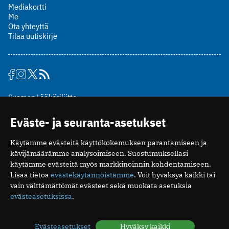
Mediakortti
Me
Ota yhteyttä
Tilaa uutiskirje
Suomen Lääkäriliitto
Mäkelänkatu 2, PL 49
Eväste- ja seuranta-asetukset
00510 Helsinki
puh. (09) 393 091
Käytämme evästeitä käyttökokemuksen parantamiseen ja
toimitus@potilaanlaakarilehti.fi
kävijämäärämme analysoimiseen. Suostumuksellasi
käytämme evästeitä myös markkinoinnin kohdentamiseen.
ISSN 2323-9476
Lisää tietoa
evästekäytännöistämme
. Voit hyväksyä kaikki tai
vain välttämättömät evästeet sekä muokata asetuksia
evästeasetuksissa
.
Evästeasetukset
Hyväksy kaikki