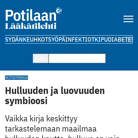
SYDÄN
KEUHKOT
SYÖPÄ
INFEKTIOT
KIPU
DIABETES
A
HAE
SKITSOFRENIA
Hulluuden ja luovuuden
symbioosi
Vaikka kirja keskittyy
tarkastelemaan maailmaa