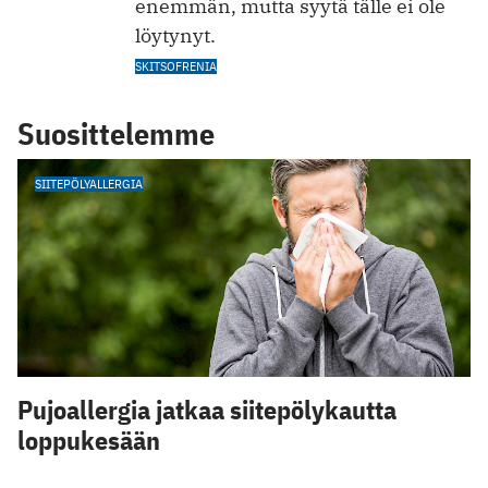
enemmän, mutta syytä tälle ei ole
löytynyt.
SKITSOFRENIA
Suosittelemme
SIITEPÖLYALLERGIA
Pujoallergia jatkaa siitepölykautta
loppukesään