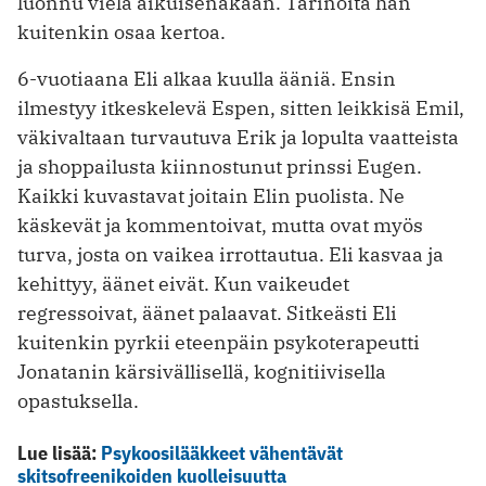
luonnu vielä aikuisenakaan. Tarinoita hän
kuitenkin osaa kertoa.
6-vuotiaana Eli alkaa kuulla ääniä. Ensin
ilmestyy itkeskelevä Espen, sitten leikkisä Emil,
väkivaltaan turvautuva Erik ja lopulta vaatteista
ja shoppailusta kiinnostunut prinssi Eugen.
Kaikki kuvastavat joitain Elin puolista. Ne
käskevät ja kommentoivat, mutta ovat myös
turva, josta on vaikea irrottautua. Eli kasvaa ja
kehittyy, äänet eivät. Kun vaikeudet
regressoivat, äänet palaavat. Sitkeästi Eli
kuitenkin pyrkii eteenpäin psykoterapeutti
Jonatanin kärsivällisellä, kognitiivisella
opastuksella.
Lue lisää:
Psykoosilääkkeet vähentävät
skitsofreenikoiden kuolleisuutta