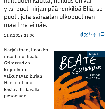
hulluuden kautta, hulluus on vain
yksi puoli kirjan päähenkilöä Eliä, se
puoli, jota sairaalan ulkopuolinen
maailma ei näe.
11.8.2013 21.00
Norjalainen, Ruotsiin
Kuva 1 / 1
muuttanut Beate
Grimsrud on
kirjoittanut
vaikuttavan kirjan.
Hän onnistuu
loistavalla tavalla
punomaan