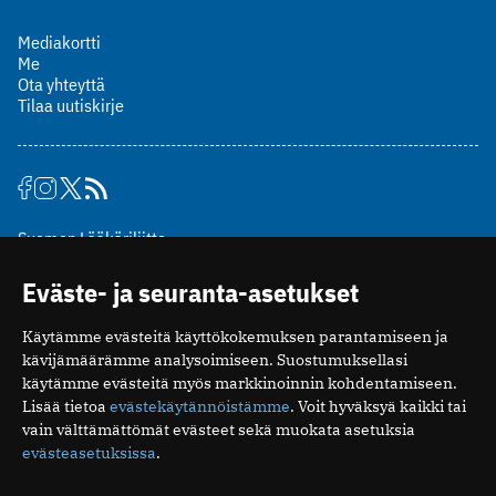
Mediakortti
Me
Ota yhteyttä
Tilaa uutiskirje
Suomen Lääkäriliitto
Mäkelänkatu 2, PL 49
Eväste- ja seuranta-asetukset
00510 Helsinki
puh. (09) 393 091
Käytämme evästeitä käyttökokemuksen parantamiseen ja
toimitus@potilaanlaakarilehti.fi
kävijämäärämme analysoimiseen. Suostumuksellasi
käytämme evästeitä myös markkinoinnin kohdentamiseen.
ISSN 2323-9476
Lisää tietoa
evästekäytännöistämme
. Voit hyväksyä kaikki tai
vain välttämättömät evästeet sekä muokata asetuksia
evästeasetuksissa
.