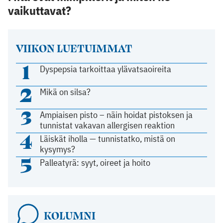
vaikuttavat?
VIIKON LUETUIMMAT
1
Dyspepsia tarkoittaa ylävatsaoireita
2
Mikä on silsa?
3
Ampiaisen pisto – näin hoidat pistoksen ja
tunnistat vakavan allergisen reaktion
4
Läiskät iholla — tunnistatko, mistä on
kysymys?
5
Palleatyrä: syyt, oireet ja hoito
KOLUMNI