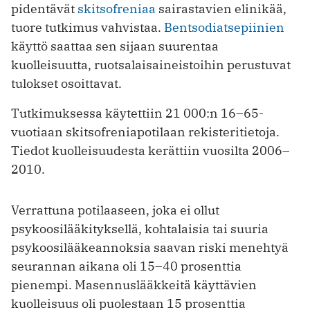
pidentävät
skitsofreniaa
sairastavien elinikää,
tuore tutkimus vahvistaa.
Bentsodiatsepiinien
käyttö saattaa sen sijaan suurentaa
kuolleisuutta, ruotsalaisaineistoihin perustuvat
tulokset osoittavat.
Tutkimuksessa käytettiin 21 000:n 16–65-
vuotiaan skitsofreniapotilaan rekisteritietoja.
Tiedot kuolleisuudesta kerättiin vuosilta 2006–
2010.
Verrattuna potilaaseen, joka ei ollut
psykoosilääkityksellä, kohtalaisia tai suuria
psykoosilääkeannoksia saavan riski menehtyä
seurannan aikana oli 15–40 prosenttia
pienempi. Masennuslääkkeitä käyttävien
kuolleisuus oli puolestaan 15 prosenttia