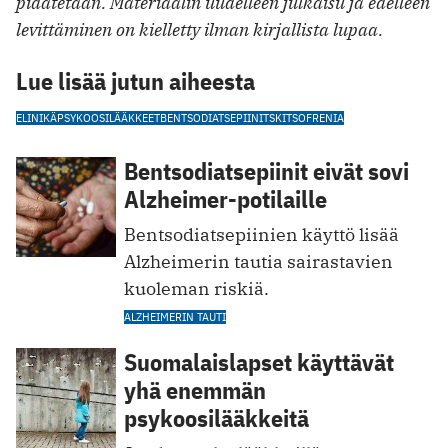
pidätetään. Materiaalin uudelleen julkaisu ja edelleen
levittäminen on kielletty ilman kirjallista lupaa.
Lue lisää jutun aiheesta
ELINIKÄ
PSYKOOSILÄÄKKEET
BENTSODIATSEPIINIT
SKITSOFRENIA
Bentsodiatsepiinit eivät sovi
Alzheimer-potilaille
Bentsodiatsepiinien käyttö lisää
Alzheimerin tautia sairastavien
kuoleman riskiä.
ALZHEIMERIN TAUTI
Suomalaislapset käyttävät
yhä enemmän
psykoosilääkkeitä