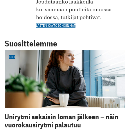
Joudutaanko lääkkeillä
korvaamaan puutteita muussa
hoidossa, tutkijat pohtivat.
LASTEN KÄYTÖSONGELMAT
Suosittelemme
UNI
Unirytmi sekaisin loman jälkeen – näin
vuorokausirytmi palautuu