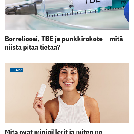
Borrelioosi, TBE ja punkkirokote – mitä
niistä pitää tietää?
EHKÄISY
Mitä ovat minipillerit ja miten ne