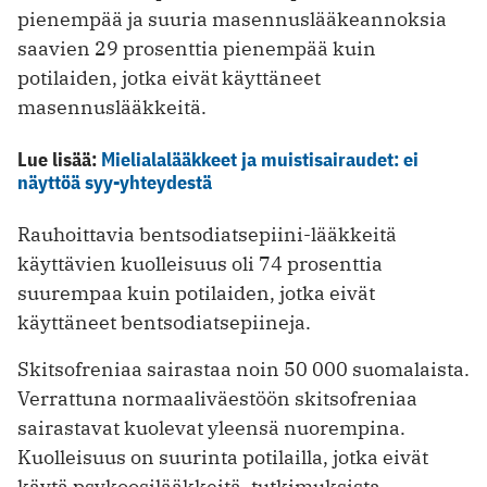
pienempää ja suuria masennuslääkeannoksia
saavien 29 prosenttia pienempää kuin
potilaiden, jotka eivät käyttäneet
masennuslääkkeitä.
Lue lisää:
Mielialalääkkeet ja muistisairaudet: ei
näyttöä syy-yhteydestä
Rauhoittavia bentsodiatsepiini-lääkkeitä
käyttävien kuolleisuus oli 74 prosenttia
suurempaa kuin potilaiden, jotka eivät
käyttäneet bentsodiatsepiineja.
Skitsofreniaa sairastaa noin 50 000 suomalaista.
Verrattuna normaaliväestöön skitsofreniaa
sairastavat kuolevat yleensä nuorempina.
Kuolleisuus on suurinta potilailla, jotka eivät
käytä psykoosilääkkeitä, tutkimuksista