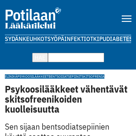
SYDÄN
KEUHKOT
SYÖPÄ
INFEKTIOT
KIPU
DIABETES
A
HAE
ELINIKÄ
PSYKOOSILÄÄKKEET
BENTSODIATSEPIINIT
SKITSOFRENIA
Psykoosilääkkeet vähentävät
skitsofreenikoiden
kuolleisuutta
Sen sijaan bentsodiatsepiinien