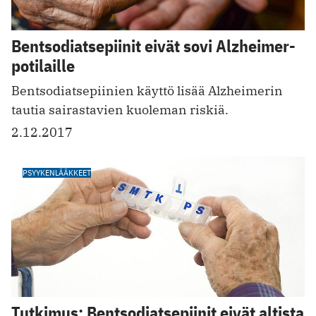
Bentsodiatsepiinit eivät sovi Alzheimer-
potilaille
Bentsodiatsepiinien käyttö lisää Alzheimerin
tautia sairastavien kuoleman riskiä.
2.12.2017
PSYYKENLÄÄKKEET
Tutkimus: Bentsodiatsepiinit eivät altista