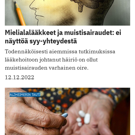
Mielialalääkkeet ja muistisairaudet: ei
näyttöä syy-yhteydestä
Todennäköisesti aiemmissa tutkimuksissa
lääkehoitoon johtanut häiriö on ollut
muistisairauden varhainen oire.
12.12.2022
ALZHEIMERIN TAUTI