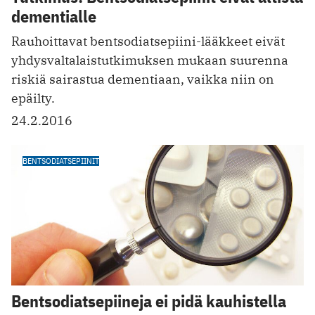
dementialle
Rauhoittavat bentsodiatsepiini-lääkkeet eivät
yhdysvaltalaistutkimuksen mukaan suurenna
riskiä sairastua dementiaan, vaikka niin on
epäilty.
24.2.2016
BENTSODIATSEPIINIT
Bentsodiatsepiineja ei pidä kauhistella