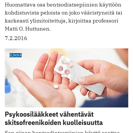
Huomattava osa bentsodiatsepiinien käyttöön
kohdistuvista peloista on joko vääristyneitä tai
karkeasti ylimitoitettuja, kirjoittaa professori
Matti O. Huttunen.
7.2.2016
ELINIKÄ
Psykoosilääkkeet vähentävät
skitsofreenikoiden kuolleisuutta
Sen sijaan bentsodiatsepiinien käyttö saattaa