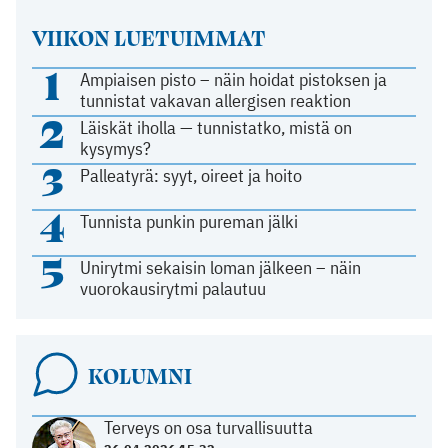
VIIKON LUETUIMMAT
1
Ampiaisen pisto – näin hoidat pistoksen ja
tunnistat vakavan allergisen reaktion
2
Läiskät iholla — tunnistatko, mistä on
kysymys?
3
Palleatyrä: syyt, oireet ja hoito
4
Tunnista punkin pureman jälki
5
Unirytmi sekaisin loman jälkeen – näin
vuorokausirytmi palautuu
KOLUMNI
Terveys on osa turvallisuutta