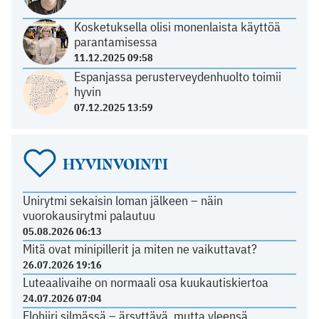
Kosketuksella olisi monenlaista käyttöä
parantamisessa
11.12.2025 09:58
Espanjassa perusterveydenhuolto toimii
hyvin
07.12.2025 13:59
HYVINVOINTI
Unirytmi sekaisin loman jälkeen – näin
vuorokausirytmi palautuu
05.08.2026 06:13
Mitä ovat minipillerit ja miten ne vaikuttavat?
26.07.2026 19:16
Luteaalivaihe on normaali osa kuukautiskiertoa
24.07.2026 07:04
Elohiiri silmässä – ärsyttävä, mutta yleensä