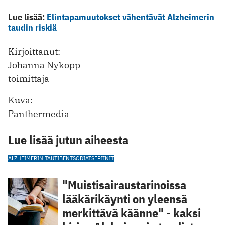
Lue lisää:
Elintapamuutokset vähentävät Alzheimerin
taudin riskiä
Kirjoittanut:
Johanna Nykopp
toimittaja
Kuva:
Panthermedia
Lue lisää jutun aiheesta
ALZHEIMERIN TAUTI
BENTSODIATSEPIINIT
"Muistisairaus­tarinoissa
lääkärikäynti on yleensä
merkittävä käänne" - kaksi