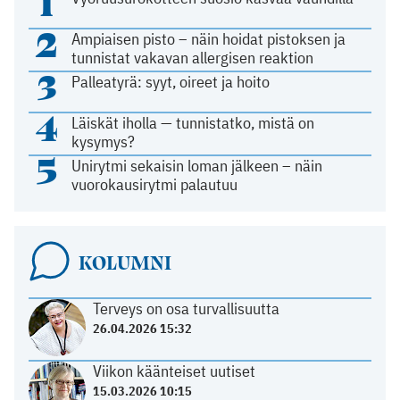
1
2
Ampiaisen pisto – näin hoidat pistoksen ja
tunnistat vakavan allergisen reaktion
3
Palleatyrä: syyt, oireet ja hoito
4
Läiskät iholla — tunnistatko, mistä on
kysymys?
5
Unirytmi sekaisin loman jälkeen – näin
vuorokausirytmi palautuu
KOLUMNI
Terveys on osa turvallisuutta
26.04.2026 15:32
Viikon käänteiset uutiset
15.03.2026 10:15