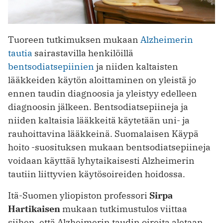
Tuoreen tutkimuksen mukaan
Alzheimerin
tautia
sairastavilla henkilöillä
bentsodiatsepiinien
ja niiden kaltaisten
lääkkeiden käytön aloittaminen on yleistä jo
ennen taudin diagnoosia ja yleistyy edelleen
diagnoosin jälkeen. Bentsodiatsepiineja ja
niiden kaltaisia lääkkeitä käytetään uni- ja
rauhoittavina lääkkeinä. Suomalaisen Käypä
hoito -suosituksen mukaan bentsodiatsepiineja
voidaan käyttää lyhytaikaisesti Alzheimerin
tautiin liittyvien käytösoireiden hoidossa.
Itä-Suomen yliopiston professori
Sirpa
Hartikaisen
mukaan tutkimustulos viittaa
siihen, että Alzheimerin taudin oireita aletaan