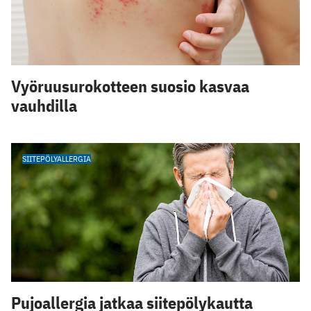
Vyöruusurokotteen suosio kasvaa
vauhdilla
SIITEPÖLYALLERGIA
Pujoallergia jatkaa siitepölykautta