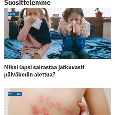
Suosittelemme
LAPSET
Miksi lapsi sairastaa jatkuvasti
päiväkodin alettua?
VYÖRUUSU