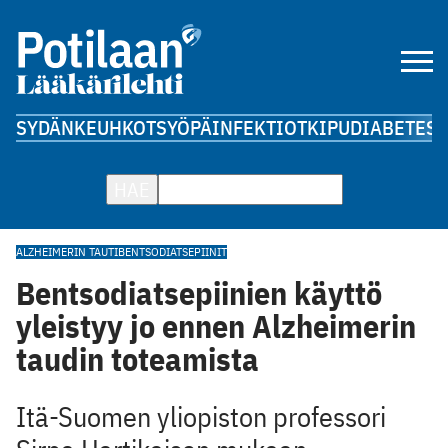
SYDÄN
KEUHKOT
SYÖPÄ
INFEKTIOT
KIPU
DIABETES
A
HAE
ALZHEIMERIN TAUTI
BENTSODIATSEPIINIT
Bentsodiatsepiinien käyttö
yleistyy jo ennen Alzheimerin
taudin toteamista
Itä-Suomen yliopiston professori