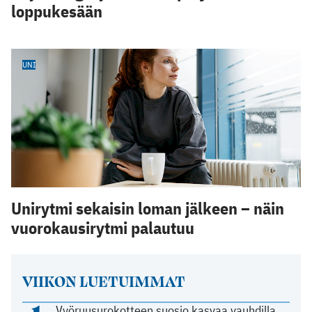
loppukesään
UNI
Unirytmi sekaisin loman jälkeen – näin
vuorokausirytmi palautuu
VIIKON LUETUIMMAT
Vyöruusurokotteen suosio kasvaa vauhdilla