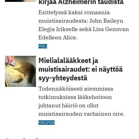
kirjaa Alzheimerin taudista
Esittelyssä kaksi romaania
muistisairaudesta: John Baileyn
Elegia Irikselle sekä Lisa Genovan
Edelleen Alice.
MIELI
Mielialalääkkeet ja
muistisairaudet: ei näyttöä
syy-yhteydestä
Todennäköisesti aiemmissa
tutkimuksissa lääkehoitoon
johtanut häiriö on ollut
muistisairauden varhainen oire.
MIELIPIDE