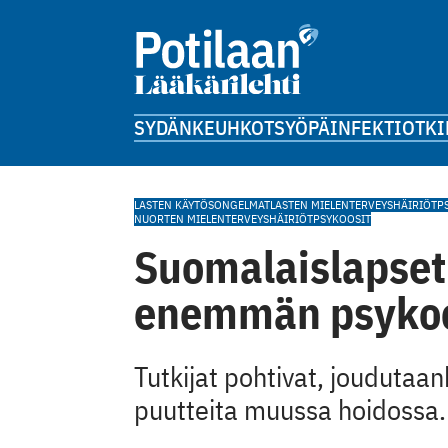
SYDÄN
KEUHKOT
SYÖPÄ
INFEKTIOT
KI
LASTEN KÄYTÖSONGELMAT
LASTEN MIELENTERVEYSHÄIRIÖT
P
NUORTEN MIELENTERVEYSHÄIRIÖT
PSYKOOSIT
Suomalaislapset
enemmän psykoo
Tutkijat pohtivat, joudutaa
puutteita muussa hoidossa.