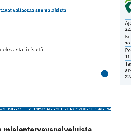
tavat valtaosaa suomalaisista
Aj
22
Ku
18
 olevasta linkistä.
Po
11
Ta
ar
22
SYKOOSILÄÄKKEET
LASTENPSYKIATRIA
MIELENTERVEYS
NUORISOPSYKIATRIA
a mielenterveyspalveluista