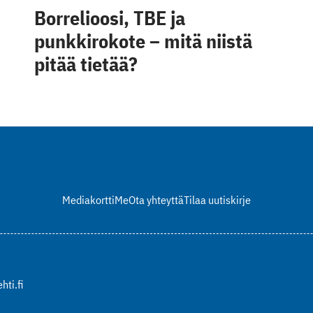
Borrelioosi, TBE ja
punkkirokote – mitä niistä
pitää tietää?
Mediakortti
Me
Ota yhteyttä
Tilaa uutiskirje
hti.fi