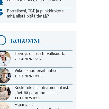
4
5
Borrelioosi, TBE ja punkkirokote –
mitä niistä pitää tietää?
KOLUMNI
Terveys on osa turvallisuutta
26.04.2026 15:32
Viikon käänteiset uutiset
15.03.2026 10:15
Kosketuksella olisi monenlaista
käyttöä parantamisessa
11.12.2025 09:58
Espanjassa