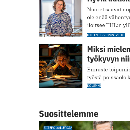
Nuoret saavat nop
ole enää vähenty
iloitsee THL:n yl
MIELENTERVEYSPALVELUT
Miksi mielen
työkyvyn nii
Ennuste toipumis
työstä poissaolo 
KOLUMNI
Suosittelemme
SIITEPÖLYALLERGIA