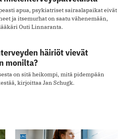
easti apua, psykiatriset sairaalapaikat eivät
neet ja itsemurhat on saatu vähenemään,
ilääkäri Outi Linnaranta.
terveyden häiriöt vievät
n monilta?
esta on sitä heikompi, mitä pidempään
kestää, kirjoittaa Jan Schugk.
UNI