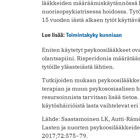
lääkkeiden määräämiskäytännössä la
nuorisopsykiatrisessa hoidossa. Tyt
15 vuoden iästä alkaen tytöt käyttäv
Lue lisää:
Toimintakyky kunniaan
Eniten käytetyt psykoosilääkkeet ovat 
olantsapiini. Risperidonia määrätään e
tytöille yläasteiästä lähtien.
Tutkijoiden mukaan psykoosilääkkei
terapian ja muun psykososiaalisen ho
resursoinnista tarvitaan lisää tieto
käytöshäiriöistä lasta vaihtelevat eri
Lähde: Saastamoinen LK, Autti-Rämö
Lasten ja nuorten psykoosilääkkeide
2017;72:575–79.