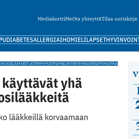
Mediakortti
Me
Ota yhteyttä
Tilaa uutiskirje
PU
DIABETES
ALLERGIA
IHO
MIELI
LAPSET
HYVINVOIN
SYKOOSILÄÄKKEET
LASTENPSYKIATRIA
MIELENTERVEYS
NUORISOPSYKIATRIA
V
 käyttävät yhä
silääkkeitä
nko lääkkeillä korvaamaan