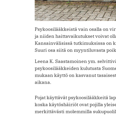
Psykoosilääkkeistä vain osalla on vir
ja niiden haittavaikutukset voivat ol
Kansainvälisissä tutkimuksissa on ku
Suuri osa siitä on myyntiluvasta poi
Leena K. Saastamoinen ym. selvittiv
psykoosilääkkeiden kulutusta Suom
mukaan käyttö on kasvanut tasaises
aikana.
Pojat käyttävät psykoosilääkkeitä l
koska käytöshäiriöt ovat pojilla ylei
merkittävästi molemmilla sukupuolill