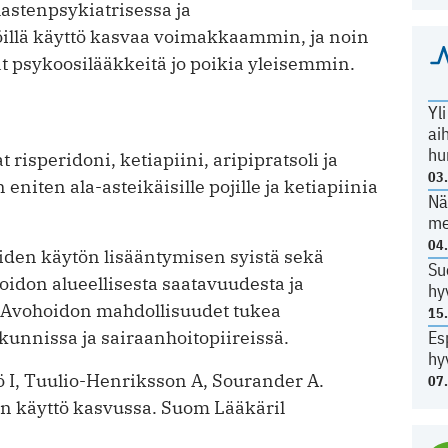
stenpsykiatrisessa ja
öillä käyttö kasvaa voimakkaammin, ja noin
ät psykoosilääkkeitä jo poikia yleisemmin.
Yl
ai
hu
risperidoni, ketiapiini, aripipratsoli ja
03
niten ala-asteikäisille pojille ja ketiapiinia
Nä
me
04
den käytön lisääntymisen syistä sekä
Su
idon alueellisesta saatavuudesta ja
hy
a. Avohoidon mahdollisuudet tukea
15
 kunnissa ja sairaanhoitopiireissä.
Es
hy
 I, Tuulio-Henriksson A, Sourander A.
07
n käyttö kasvussa. Suom Lääkäril