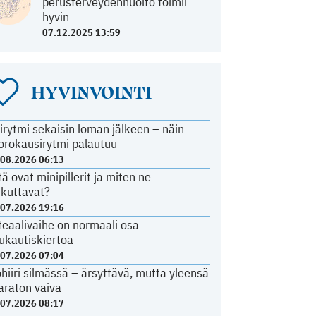
perusterveydenhuolto toimii
hyvin
07.12.2025 13:59
HYVINVOINTI
irytmi sekaisin loman jälkeen – näin
orokausirytmi palautuu
.08.2026 06:13
tä ovat minipillerit ja miten ne
ikuttavat?
.07.2026 19:16
teaalivaihe on normaali osa
ukautiskiertoa
.07.2026 07:04
ohiiri silmässä – ärsyttävä, mutta yleensä
araton vaiva
.07.2026 08:17