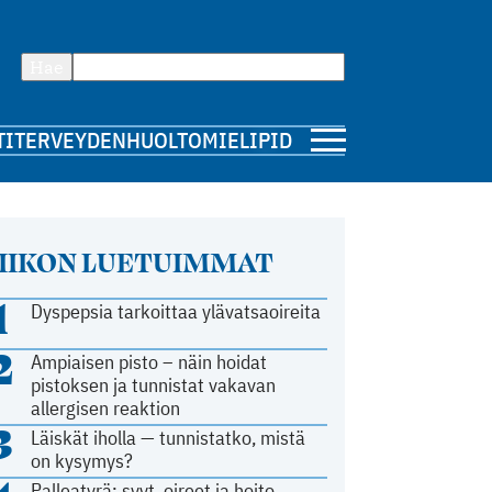
Hae
TI
TERVEYDENHUOLTO
MIELIPIDE
IIKON LUETUIMMAT
1
Dyspepsia tarkoittaa ylävatsaoireita
2
Ampiaisen pisto – näin hoidat
pistoksen ja tunnistat vakavan
allergisen reaktion
3
Läiskät iholla — tunnistatko, mistä
on kysymys?
Palleatyrä: syyt, oireet ja hoito