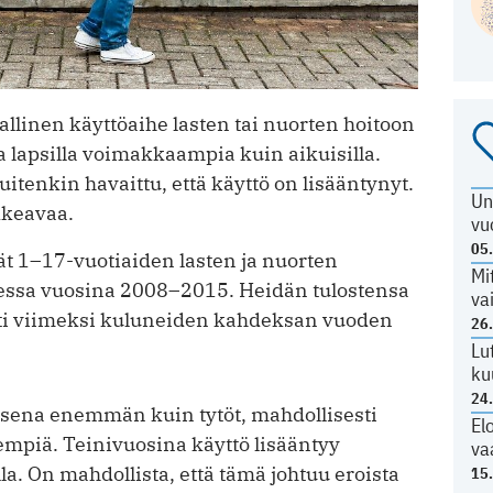
allinen käyttöaihe lasten tai nuorten hoitoon
la lapsilla voimakkaampia kuin aikuisilla.
itenkin havaittu, että käyttö on lisääntynyt.
Un
kkeavaa.
vu
05
ät 1–17-vuotiaiden lasten ja nuorten
Mi
essa vuosina 2008–2015. Heidän tulostensa
va
ti viimeksi kuluneiden kahdeksan vuoden
26
Lu
ku
24
apsena enemmän kuin tytöt, mahdollisesti
El
sempiä. Teinivuosina käyttö lisääntyy
va
a. On mahdollista, että tämä johtuu eroista
15