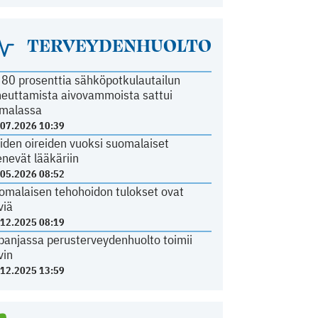
TERVEYDENHUOLTO
i 80 prosenttia sähköpotkulautailun
heuttamista aivovammoista sattui
malassa
.07.2026 10:39
iden oireiden vuoksi suomalaiset
nevät lääkäriin
.05.2026 08:52
omalaisen tehohoidon tulokset ovat
viä
.12.2025 08:19
panjassa perusterveydenhuolto toimii
vin
.12.2025 13:59