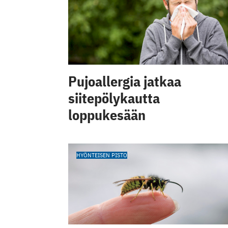
Pujoallergia jatkaa
siitepölykautta
loppukesään
HYÖNTEISEN PISTO