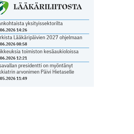
LÄÄKÄRILIITOSTA
ankohtaista yksityissektorilta
.06.2026 14:26
rkista Lääkäripäivien 2027 ohjelmaan
.06.2026 08:58
ikkeuksia toimiston kesäaukioloissa
.06.2026 12:21
savallan presidentti on myöntänyt
kkiatrin arvonimen Päivi Hietaselle
.05.2026 11:49