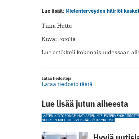
Lue lisää:
Mielenterveyden häiriöt kosket
Tiina Huttu
Kuva: Fotolia
Lue artikkeli kokonaisuudessaan alla
Lataa tiedostoja
Lataa tiedosto tästä
Lue lisää jutun aiheesta
LASTEN KÄYTÖSONGELMAT
LASTEN MIELENTERVEYSHÄIRIÖT
P
NUORTEN MIELENTERVEYSHÄIRIÖT
PSYKOOSIT
Hyviä uutisi