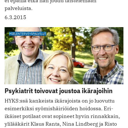
ei epäillä eikä hän joudu taistelemaan
palveluista.
6.3.2015
MIELENTERVEYSPALVELUT
Psykiatrit toivovat joustoa ikärajoihin
HYKS:ssä kankeista ikärajoista on jo luovuttu
esimerkiksi syömis­häiriöiden hoidossa. Eri-
ikäiset potilaat ovat sopineet hyvin rinnakkain,
ylilääkärit Klaus Ranta, Nina Lindberg ja Risto