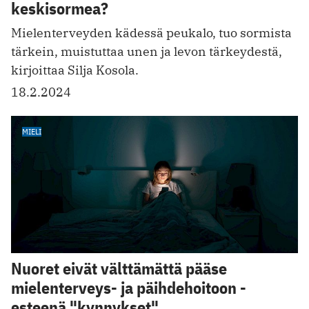
keskisormea?
Mielenterveyden kädessä peukalo, tuo sormista
tärkein, muistuttaa unen ja levon tärkeydestä,
kirjoittaa Silja Kosola.
18.2.2024
MIELI
Nuoret eivät välttämättä pääse
mielenterveys- ja päihdehoitoon -
esteenä "kynnykset"