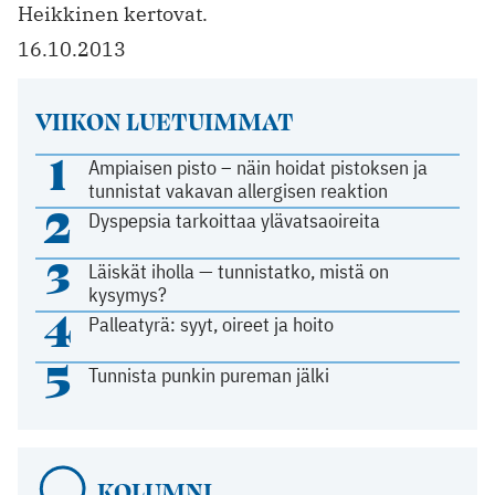
Heikkinen kertovat.
16.10.2013
VIIKON LUETUIMMAT
1
Ampiaisen pisto – näin hoidat pistoksen ja
tunnistat vakavan allergisen reaktion
2
Dyspepsia tarkoittaa ylävatsaoireita
3
Läiskät iholla — tunnistatko, mistä on
kysymys?
4
Palleatyrä: syyt, oireet ja hoito
5
Tunnista punkin pureman jälki
KOLUMNI