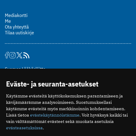
Mediakortti
Me
Ota yhteyttä
Tilaa uutiskirje
Suomen Lääkäriliitto
Mäkelänkatu 2, PL 49
Eväste- ja seuranta-asetukset
00510 Helsinki
puh. (09) 393 091
Käytämme evästeitä käyttökokemuksen parantamiseen ja
toimitus@potilaanlaakarilehti.fi
kävijämäärämme analysoimiseen. Suostumuksellasi
käytämme evästeitä myös markkinoinnin kohdentamiseen.
ISSN 2323-9476
Lisää tietoa
evästekäytännöistämme
. Voit hyväksyä kaikki tai
vain välttämättömät evästeet sekä muokata asetuksia
evästeasetuksissa
.