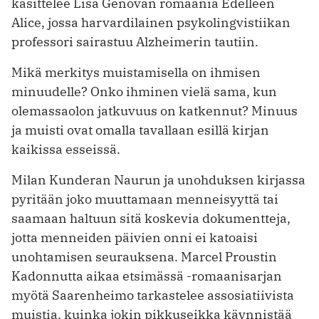
käsittelee Lisa Genovan romaania Edelleen
Alice, jossa harvardilainen psykolingvistiikan
professori sairastuu Alzheimerin tautiin.
Mikä merkitys muistamisella on ihmisen
minuudelle? Onko ­ihminen vielä sama, kun
olemassaolon jatkuvuus on katkennut? Minuus
ja muisti ovat omalla tavallaan esillä kirjan
kaikissa esseissä.
Milan Kunderan Naurun ja unohduksen kirjassa
pyritään ­joko muuttamaan menneisyyttä tai
saamaan haltuun sitä koskevia dokumentteja,
jotta menneiden päivien onni ei katoaisi
unohtamisen seurauksena. Marcel Proustin
Kadonnutta aikaa etsimässä -romaanisarjan
myötä Saarenheimo tarkastelee asso­siatiivista
muistia, kuinka jokin pikkuseikka käynnistää