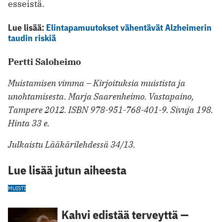
esseistä.
Lue lisää:
Elintapamuutokset vähentävät Alzheimerin
taudin riskiä
Pertti Saloheimo
Muistamisen vimma – Kirjoituksia muistista ja
unohtamisesta. Marja Saarenheimo. Vastapaino,
Tampere 2012. ISBN 978-951-768-401-9. Sivuja 198.
Hinta 33 e.
Julkaistu Lääkärilehdessä 34/13.
Lue lisää jutun aiheesta
MUISTI
Kahvi edistää terveyttä —