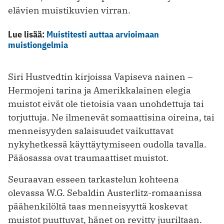
elävien muistikuvien virran.
Lue lisää:
Muistitesti auttaa arvioimaan
muistiongelmia
Siri Hustvedtin kirjoissa Vapiseva nainen –
Hermojeni tarina ja Amerikkalainen elegia
muistot eivät ole tietoisia vaan unohdettuja tai
torjuttuja. Ne ilmenevät somaatti­sina oireina, tai
menneisyyden salaisuudet vaikuttavat
nykyhetkessä käyttäytymiseen oudolla tavalla.
Pääosassa ovat traumaattiset muistot.
Seuraavan esseen tarkastelun kohteena
olevassa W.G. Sebaldin Austerlitz-romaanissa
päähenkilöltä taas menneisyyttä koskevat
muistot puuttuvat, hänet on revitty juuriltaan.