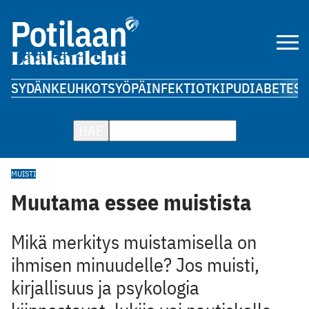
SYDÄN
KEUHKOT
SYÖPÄ
INFEKTIOT
KIPU
DIABETES
A
HAE
MUISTI
Muutama essee muistista
Mikä merkitys muistamisella on
ihmisen minuudelle? Jos muisti,
kirjallisuus ja psykologia