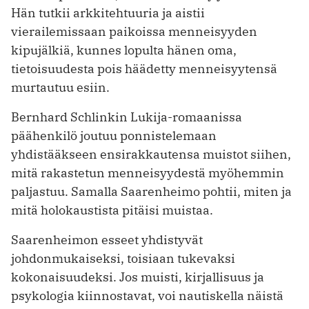
Hän tutkii arkkitehtuuria ja aistii
vierailemissaan paikoissa menneisyyden
kipujälkiä, kunnes lopulta hänen oma,
tietoisuudesta pois häädetty menneisyytensä
murtautuu esiin.
Bernhard Schlinkin Lukija-­romaanissa
päähenkilö joutuu ponnistelemaan
yhdistääkseen ensirakkautensa muistot siihen,
mitä rakastetun menneisyydestä myöhemmin
paljastuu. Samalla Saarenheimo pohtii, miten ja
­mitä holokaustista pitäisi muistaa.
Saarenheimon esseet yhdistyvät
johdonmukaiseksi, toisiaan tukevaksi
kokonaisuudeksi. Jos muisti, kirjallisuus ja
psykologia kiinnostavat, voi nautiskella näistä