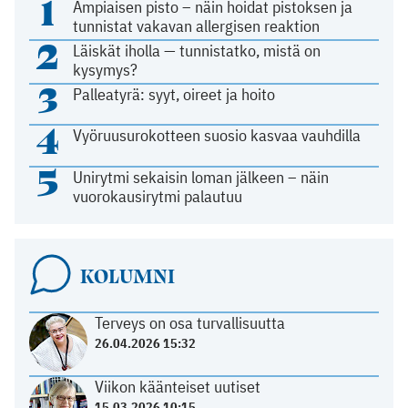
1
Ampiaisen pisto – näin hoidat pistoksen ja
tunnistat vakavan allergisen reaktion
2
Läiskät iholla — tunnistatko, mistä on
kysymys?
3
Palleatyrä: syyt, oireet ja hoito
4
Vyöruusurokotteen suosio kasvaa vauhdilla
5
Unirytmi sekaisin loman jälkeen – näin
vuorokausirytmi palautuu
KOLUMNI
Terveys on osa turvallisuutta
26.04.2026 15:32
Viikon käänteiset uutiset
15.03.2026 10:15