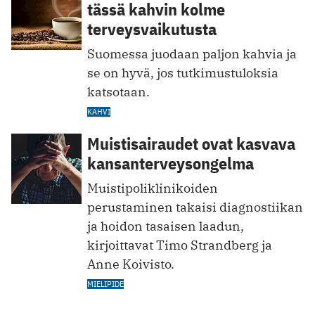
tässä kahvin kolme
terveysvaikutusta
Suomessa juodaan paljon kahvia ja
se on hyvä, jos tutkimustuloksia
katsotaan.
KAHVI
Muistisairaudet ovat kasvava
kansanterveysongelma
Muistipoliklinikoiden
perustaminen takaisi diagnostiikan
ja hoidon tasaisen laadun,
kirjoittavat Timo Strandberg ja
Anne Koivisto.
MIELIPIDE