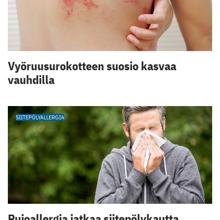
Vyöruusurokotteen suosio kasvaa
vauhdilla
SIITEPÖLYALLERGIA
Pujoallergia jatkaa siitepölykautta