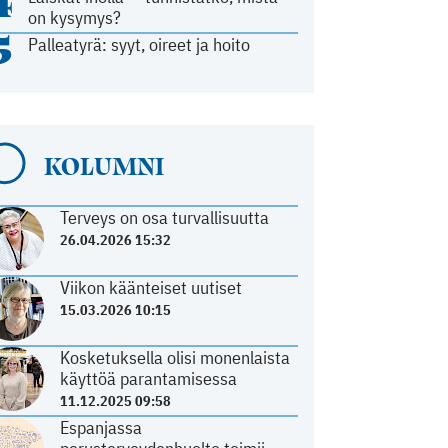
4
on kysymys?
5
Palleatyrä: syyt, oireet ja hoito
KOLUMNI
Terveys on osa turvallisuutta
26.04.2026 15:32
Viikon käänteiset uutiset
15.03.2026 10:15
Kosketuksella olisi monenlaista
käyttöä parantamisessa
11.12.2025 09:58
Espanjassa