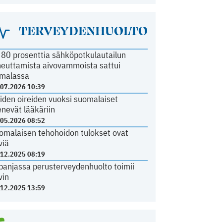
TERVEYDENHUOLTO
i 80 prosenttia sähköpotkulautailun
heuttamista aivovammoista sattui
malassa
.07.2026 10:39
iden oireiden vuoksi suomalaiset
nevät lääkäriin
.05.2026 08:52
omalaisen tehohoidon tulokset ovat
viä
.12.2025 08:19
panjassa perusterveydenhuolto toimii
vin
.12.2025 13:59