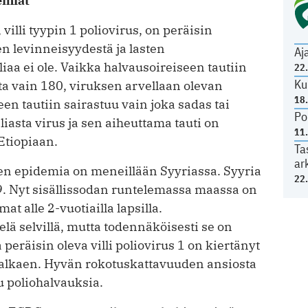
emiat
illi tyypin 1 poliovirus, on peräisin
en levinneisyydestä ja lasten
Aj
iaa ei ole. Vaikka halvausoireiseen tautiin
22
Ku
ta vain 180, viruksen arvellaan olevan
18
seen tautiin sairastuu vain joka sadas tai
Po
asta virus ja sen ­aiheuttama tauti on
11
Etiopiaan.
Ta
ar
en epidemia on meneillään Syyriassa. Syyria
22
9. Nyt sisällissodan runtelemassa maassa on
t alle 2-vuotiailla lapsilla.
elä selvillä, mutta todennäköisesti se on
 peräisin oleva villi poliovirus 1 on kiertänyt
 alkaen. Hyvän rokotuskattavuuden ansiosta
tu poliohalvauksia.