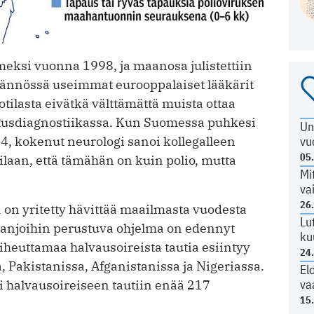
meksi vuonna 1998, ja maanosa julistettiin
tännössä ­useimmat eurooppalaiset lääkärit
tilasta eivätkä välttämättä muista ottaa
otusdiagnostiikassa. Kun Suomessa puhkesi
Un
4, kokenut neurologi sanoi kollegalleen
vu
05
laan, että tämähän on kuin polio, mutta
Mi
va
26
a on yritetty hävittää maailmasta vuodesta
Lu
anjoihin perustuva ohjelma on edennyt
ku
n aiheuttamaa halvausoireista tautia esiintyy
24
akistanissa, Afganistanissa ja Nige­riassa.
El
va
 halvaus­oireiseen tautiin enää 217
15