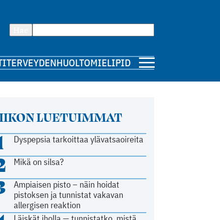
Hae
TI
TERVEYDENHUOLTO
MIELIPIDE
IIKON LUETUIMMAT
1
Dyspepsia tarkoittaa ylävatsaoireita
2
Mikä on silsa?
3
Ampiaisen pisto – näin hoidat
pistoksen ja tunnistat vakavan
allergisen reaktion
Läiskät iholla — tunnistatko, mistä