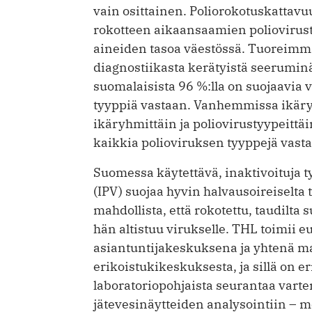
vain osittainen. Polio­rokotuskattav
rokotteen aikaansaamien poliovirusta
aineiden tasoa väestössä. Tuoreimm
diagnostiikasta kerätyistä seerumin
suomalaisista 96 %:lla on suojaavia 
tyyppiä vastaan. Vanhemmissa ikäry
ikäryhmittäin ja poliovirustyypeittäi
kaikkia polioviruksen tyyppejä vast
Suomessa käytettävä, inaktivoituja ty
(IPV) suojaa hyvin halvausoireiselta 
mahdollista, että rokotettu, taudilta 
hän altistuu virukselle. THL toimii 
asiantuntijakeskuksena ja yhtenä ma
erikoistukikeskuksesta, ja sillä on 
laboratoriopohjaista seurantaa vart
jätevesinäytteiden analysointiin – m