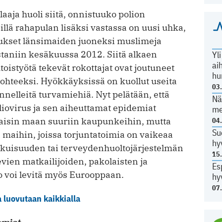
aja huoli siitä, onnistuuko polion
lä rahapulan lisäksi vastassa on uusi uhka,
kotukset länsimaiden juoneksi muslimeja
istaniin kesäkuussa 2012. Siitä alkaen
Yl
ai
toistyötä tekevät rokottajat ovat joutuneet
hu
kohteeksi. Hyökkäyksissä on kuollut useita
03
nnelleitä turvamiehiä. Nyt pelätään, että
Nä
ovirus ja sen ai­heuttamat epidemiat
me
akaisin maan suuriin kaupunkeihin, mutta
04
Su
 maihin, joissa torjuntatoimia on vaikeaa
hy
lkuisuuden tai terveydenhuoltojärjestelmän
15
evien matkailijoiden, pakolaisten ja
Es
 voi levitä myös Eurooppaan.
hy
07
a luovutaan kaikkialla