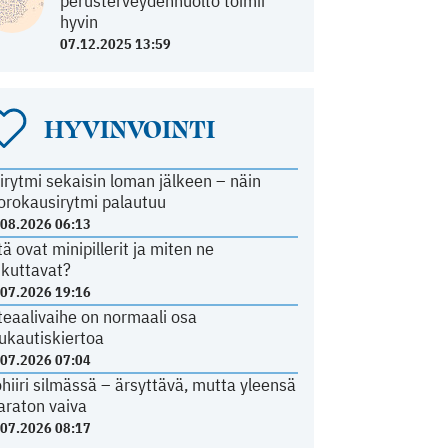
perusterveydenhuolto toimii
hyvin
07.12.2025 13:59
HYVINVOINTI
irytmi sekaisin loman jälkeen – näin
orokausirytmi palautuu
.08.2026 06:13
tä ovat minipillerit ja miten ne
ikuttavat?
.07.2026 19:16
teaalivaihe on normaali osa
ukautiskiertoa
.07.2026 07:04
ohiiri silmässä – ärsyttävä, mutta yleensä
araton vaiva
.07.2026 08:17