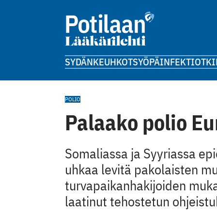
SYDÄN
KEUHKOT
SYÖPÄ
INFEKTIOT
KI
POLIO
Palaako polio E
Somaliassa ja Syyriassa epi
uhkaa levitä pakolaisten m
turvapaikanhakijoiden muk
laatinut tehostetun ohjeistu