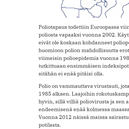
Poliotapaus todettiin Euroopassa vii
po­liosta vapaaksi vuonna 2002. Käy
eivät ole koskaan kohdanneet poliopo
huomioon po­lion mahdollisuutta er
viimeisin polio­epidemia vuonna 198
tutkittuaan ensimmäisen indeksipoti
sitähän ei enää pitäisi olla.
Polio on vammauttava virustauti, jot
1985 alkaen. Laajoihin rokotuskamp
hyvin, sillä villiä poliovirusta ja se
endeemisenä enää kolmessa maassa, P
Vuonna 2012 näissä maissa sairastui
potilasta.