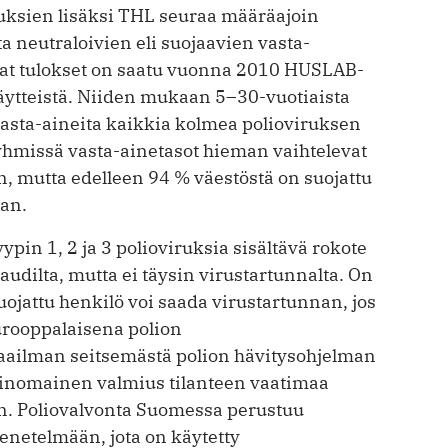
uuksien lisäksi THL seuraa määräajoin
 neutraloivien eli suojaavien vasta-
at tulokset on saatu vuonna 2010 HUSLAB-
äytteistä. Niiden mukaan 5–30-vuotiaista
vasta-aineita kaikkia kolmea polioviruksen
hmissä vasta-ainetasot hieman vaihtelevat
n, mutta edelleen 94 % väestöstä on suojattu
aan.
ypin 1, 2 ja 3 polioviruksia sisältävä rokote
taudilta, mutta ei täysin virustartunnalta. On
suojattu henkilö voi saada virustartunnan, jos
eurooppalaisena polion
ailman seitsemästä polion hävitys­ohjelman
erinomainen valmius tilanteen vaatimaa
en. Poliovalvonta Suomessa perustuu
enetelmään, jota on käytetty