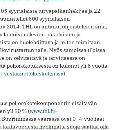
5 syyrialaista turvapaikanhakijaa ja 22
suunnitellut 500 syyrialaisen
na 2014. THL on antanut ohjeistuksen siitä,
ähtöisin ole­vien pakolaisten ja
ista on huolehdittava ja miten toimitaan
olio­virustartunnalle. Myös samoissa tiloissa
 on selvitettävä ja tarvittaessa on
tä poliorokotuksesta on kulunut yli 5 vuotta
et-vastaanottokeskuksissa
).
us polio­rokotekomponentin sisältävän
en yli 90 % (
www.thl.fi/­
). Suurimmassa vaarassa ovat 0–4-vuotiaat
ä kattavuudesta huolimatta suoja saattaa olla