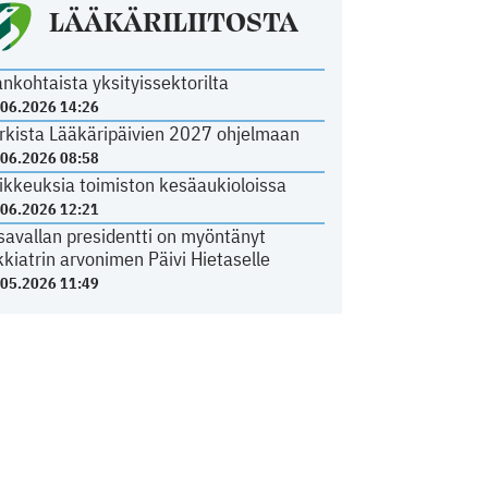
LÄÄKÄRILIITOSTA
ankohtaista yksityissektorilta
.06.2026 14:26
rkista Lääkäripäivien 2027 ohjelmaan
.06.2026 08:58
ikkeuksia toimiston kesäaukioloissa
.06.2026 12:21
savallan presidentti on myöntänyt
kkiatrin arvonimen Päivi Hietaselle
.05.2026 11:49