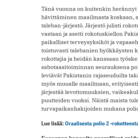
Tänä vuonna on kuitenkin herännyt la
hävittäminen maailmasta koskaan, sil
taleban-järjestö. Järjestö julisti ro
vastaan ja asetti rokotuskiellon Pak
paikalliset terveysyksiköt ja vapaaeh
toistuvasti talebanien hyök­käysten 
rokottajia ja heidän kanssaan työske
sabotaasitoiminnan seurauksena poli
leviävät Pakistanin rajaseuduilta t
myös muualle maailmaan, erityisesti
järjestää levottomuuksien, vaikeaku
puutteiden vuoksi. Näistä maista tul
turvapaikanhakijoiden mukana polio
Lue lisää:
Oraalisesta polio 2 -rokotteest