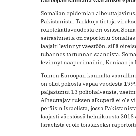
Euroopan kannalta vaaralliset epid
Somalian epidemian aiheuttajavirus, v
Pakistanista. Tarkkoja tietoja viruks
rokotekattavuudesta eri osissa Somal
sairastuneita on raportoitu Somalias
laajalti levinnyt väestöön, sillä oirei
tuhannes tartunnan saaneista. Somali
levinnyt naapurimaihin, Keniaan ja 
Toinen Euroopan kannalta vaarallin
on ollut poliosta vapaa vuodesta 199
paljastunut 13 poliohalvausta, useimma
Aiheuttajaviruksen alkuperä ei ole vi
peräisin Israelista, jossa Pakistanista
laajasti väestössä helmikuusta 2013
Israelista ei ole toistaiseksi raportoi