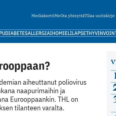
Mediakortti
Me
Ota yhteyttä
Tilaa uutiskirje
PU
DIABETES
ALLERGIA
IHO
MIELI
LAPSET
HYVINVOIN
V
urooppaan?
demian aiheuttanut poliovirus
ukana naapurimaihin ja
ana Eurooppaankin. THL on
ksen tilanteen varalta.