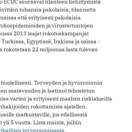
o ECDC seuraavat tilanteen kehittymistä
vittäin tuhansia pakolaisia, tilannetta
aissa että erityisesti pakolaisia
lioepi­de­mioiden ja virustartuntojen
uussa 2013 laajat rokotuskampanjat
Turkissa, Egyptissä, Irakissa ja osissa ­
a rokotetaan 22 miljoonaa lasta tulevan
huolellisesti. Terveyden ja hyvinvoinnin
den saatavuuden ja laatinut tehostetun
aa varten ja erityisesti maahan riski­alueilta
­hakijoiden rokottamista ajatellen.
ueille matkustaville, jos edellisestä
yli 5 vuotta. Lista maista, joihin
tkailijan terveys­oppaasta
.