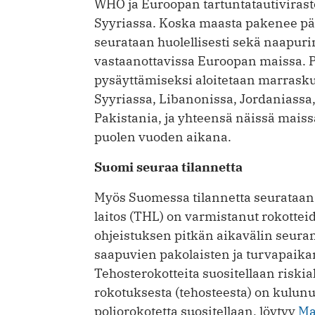
WHO ja Euroopan tartuntatautivirast
Syy­riassa. Koska maasta pakenee päi
seurataan huolellisesti sekä naapurim
vastaanottavissa Euroopan maissa. Po
pysäyttämiseksi aloitetaan marrask
Syyriassa, Libanonissa, Jordaniassa, 
Pakistania, ja yhteensä näissä maiss
puolen vuoden aikana.
Suomi seuraa tilannetta
Myös Suomessa tilannetta seurataan 
laitos (THL) on varmistanut rokottei
ohjeistuksen pitkän aikavälin seurant
saapuvien pakolaisten ja turvapaikan
Tehosterokotteita suositellaan riskial
rokotuksesta (tehosteesta) on kulunut 
poliorokotetta suositellaan, löytyy
Ma