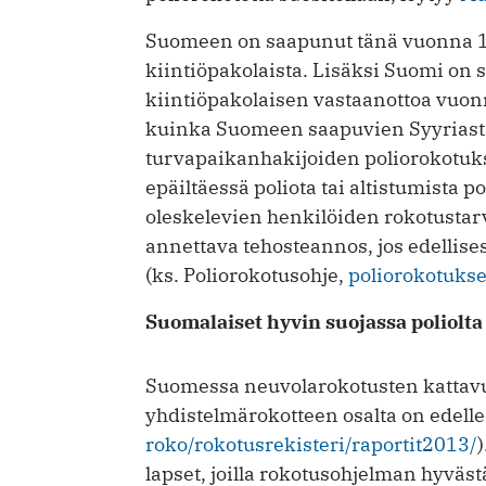
Suomeen on saapunut tänä vuonna 10
kiintiöpakolaista. Lisäksi Suomi on 
kiintiöpakolaisen vastaanottoa vuon
kuinka Suomeen saapuvien Syyriasta l
turvapaikanhakijoiden poliorokotuks
epäiltäessä poliota tai altistumista p
oleskelevien henkilöiden rokotustarve
annettava tehosteannos, jos edellises
(ks. Poliorokotusohje,
poliorokotuks
Suomalaiset hyvin suojassa poliolta
Suomessa neuvolarokotusten kattavu
yhdistelmärokotteen osalta on edelle
roko/rokotusrekisteri/raportit2013/
lapset, joilla rokotusohjelman hyväst