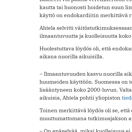
kautta tai huonosti hoidetun suun l
käyttö on endokardiitin merkittävä ri
Ahtela selvitti väitöstutkimuksessa
ilmaantuvuutta ja kuolleisuutta kok
Huolestuttava löydös oli, että endok
aikana nuorilla aikuisilla.
– Ilmaantuvuuden kasvu nuorilla aikui
huumeiden käyttöön. Suomessa on 
lisääntyneen koko 2000-luvun. Valta
aikuisia, Ahtela pohtii yliopiston
tied
Toinen merkittävä löydös oli se, että
muuttumattomana tutkimusjakson a
– On epäselvää, miksi kuolleisuus ei