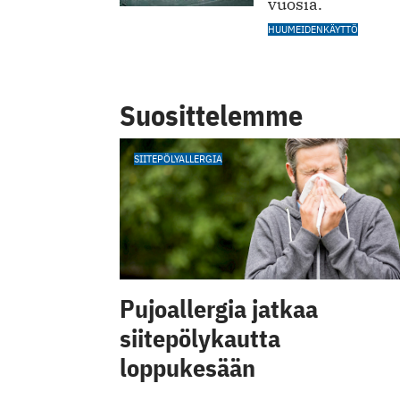
vuosia.
HUUMEIDENKÄYTTÖ
Suosittelemme
SIITEPÖLYALLERGIA
Pujoallergia jatkaa
siitepölykautta
loppukesään