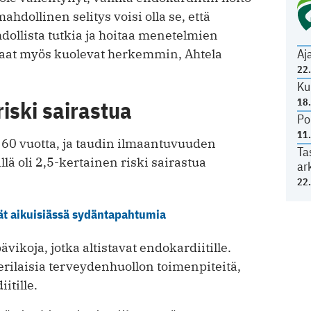
ahdollinen selitys voisi olla se, että
ollista tutkia ja hoitaa menetelmien
laat myös kuolevat herkemmin, Ahtela
Aj
22
Ku
riski sairastua
18
Po
11
i 60 vuotta, ja taudin ilmaantuvuuden
Ta
lä oli 2,5-kertainen riski sairastua
ar
22
vät aikuisiässä sydäntapahtumia
ikoja, jotka altistavat endokardiitille.
rilaisia terveydenhuollon toimenpiteitä,
itille.