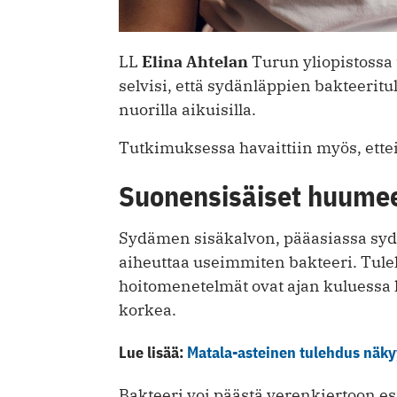
LL
Elina Ahtelan
Turun yliopistossa
selvisi, että sydänläppien bakteerit
nuorilla aikuisilla.
Tutkimuksessa havaittiin myös, ettei
Suonensisäiset huumeet
Sydämen sisäkalvon, pääasiassa sydä
aiheuttaa useimmiten bakteeri. Tul
hoitomenetelmät ovat ajan kuluessa k
korkea.
Lue lisää:
Matala-asteinen tulehdus näky
Bakteeri voi päästä verenkiertoon es