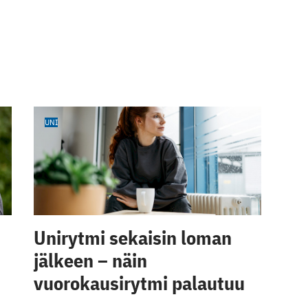
UNI
Unirytmi sekaisin loman
jälkeen – näin
vuorokausirytmi palautuu