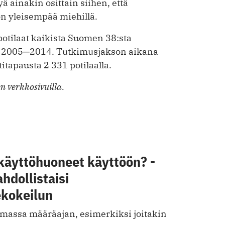
yä ainakin osittain siihen, että
n yleisempää miehillä.
potilaat kaikista Suomen 38:sta
sta 2005─2014. Tutkimusjakson aikana
itapausta 2 331 potilaalla.
n verkkosivuilla.
äyttöhuoneet käyttöön? -
ahdollistaisi
kokeilun
oimassa määräajan, esimerkiksi joitakin