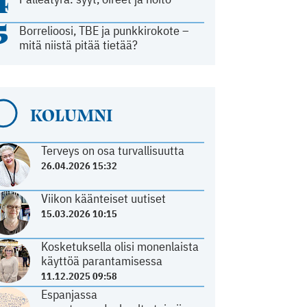
4
5
Borrelioosi, TBE ja punkkirokote –
mitä niistä pitää tietää?
KOLUMNI
Terveys on osa turvallisuutta
26.04.2026 15:32
Viikon käänteiset uutiset
15.03.2026 10:15
Kosketuksella olisi monenlaista
käyttöä parantamisessa
11.12.2025 09:58
Espanjassa