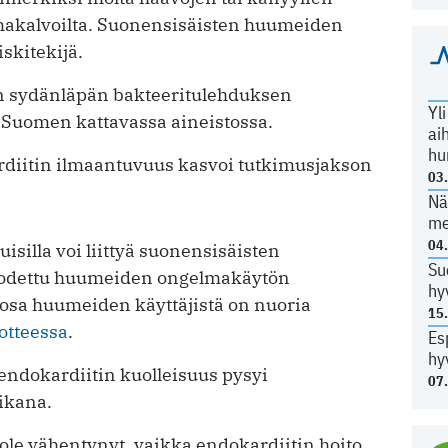
imakalvoilta. Suonensisäisten huumeiden
skitekijä.
an sydänläpän bakteeritulehduksen
Yl
o Suomen kattavassa aineistossa.
ai
hu
ardiitin ilmaantuvuus kasvoi tutkimusjakson
03
Nä
me
04
silla voi liittyä suonensisäisten
Su
todettu huumeiden ongelmakäytön
hy
osa huumeiden käyttäjistä on nuoria
15
otteessa
.
Es
hy
 endokardiitin kuolleisuus pysyi
07
ikana.
 ole vähentynyt, vaikka endokardiitin hoito