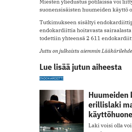
Miesten yliedustus potilaissa voi liitt
suonensisäisten huumeiden käyttö o
Tutkimukseen sisältyi endokardiitti
endokardiittia hoitavasta sairaala
todettiin yhteensä 2 611 endokardiitt
Juttu on julkaistu aiemmin Lääkärilehde
Lue lisää jutun aiheesta
ENDOKARDIITTI
Huumeiden k
erillislaki m
käyttöhuone
Laki voisi olla v