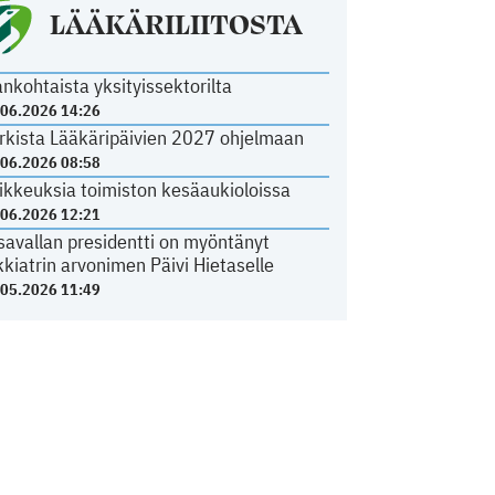
LÄÄKÄRILIITOSTA
ankohtaista yksityissektorilta
.06.2026 14:26
rkista Lääkäripäivien 2027 ohjelmaan
.06.2026 08:58
ikkeuksia toimiston kesäaukioloissa
.06.2026 12:21
savallan presidentti on myöntänyt
kkiatrin arvonimen Päivi Hietaselle
.05.2026 11:49