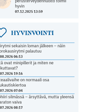
perusterveydenhuolto toimii
hyvin
07.12.2025 13:59
HYVINVOINTI
irytmi sekaisin loman jälkeen – näin
orokausirytmi palautuu
.08.2026 06:13
tä ovat minipillerit ja miten ne
ikuttavat?
.07.2026 19:16
teaalivaihe on normaali osa
ukautiskiertoa
.07.2026 07:04
ohiiri silmässä – ärsyttävä, mutta yleensä
araton vaiva
.07.2026 08:17