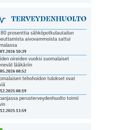
TERVEYDENHUOLTO
i 80 prosenttia sähköpotkulautailun
heuttamista aivovammoista sattui
malassa
.07.2026 10:39
iden oireiden vuoksi suomalaiset
nevät lääkäriin
.05.2026 08:52
omalaisen tehohoidon tulokset ovat
viä
.12.2025 08:19
panjassa perusterveydenhuolto toimii
vin
.12.2025 13:59