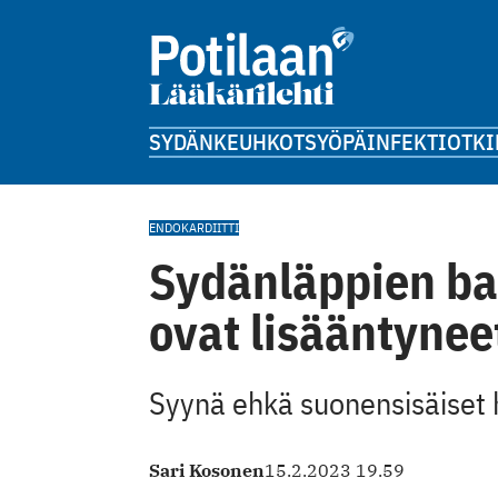
SYDÄN
KEUHKOT
SYÖPÄ
INFEKTIOT
KI
ENDOKARDIITTI
Sydänläppien ba
ovat lisääntyneet
Syynä ehkä suonensisäiset
Sari Kosonen
15.2.2023 19.59