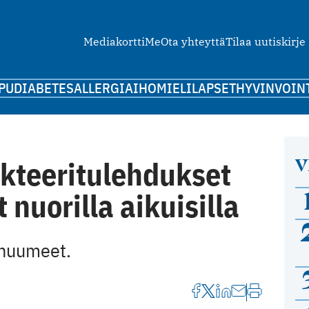
Mediakortti
Me
Ota yhteyttä
Tilaa uutiskirje
PU
DIABETES
ALLERGIA
IHO
MIELI
LAPSET
HYVINVOIN
V
kteeritulehdukset
 nuorilla aikuisilla
 huumeet.