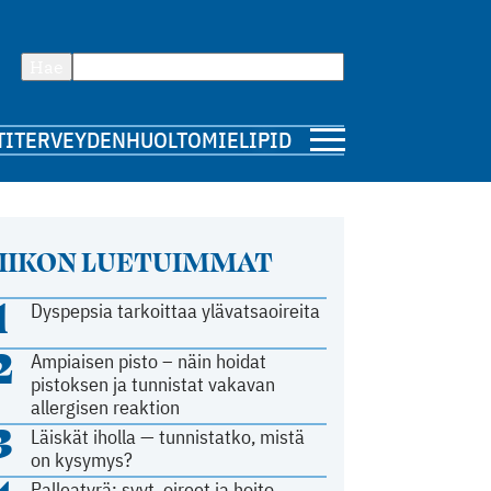
Hae
TI
TERVEYDENHUOLTO
MIELIPIDE
IIKON LUETUIMMAT
1
Dyspepsia tarkoittaa ylävatsaoireita
2
Ampiaisen pisto – näin hoidat
pistoksen ja tunnistat vakavan
allergisen reaktion
3
Läiskät iholla — tunnistatko, mistä
on kysymys?
Palleatyrä: syyt, oireet ja hoito