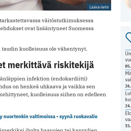
Lääkärilehti
 tarkastettavassa väitöstutkimuksessa
ulehdukset ovat lisääntyneet Suomessa
 taudin kuolleisuus ole vähentynyt.
Un
vu
 merkittävä riskitekijä
05
Mi
nläppien infektion (endokardiitti)
va
ehdus on henkeä uhkaava ja vaikka sen
26
Lu
ehittyneet, kuolleisuus siihen on edelleen
ku
24
El
y nuortenkin valtimoissa - syynä ruokavalio
va
15
imerkiksi iholta haavojen tai kanyylien