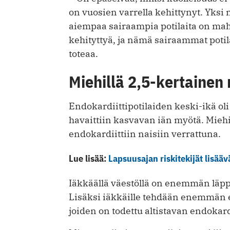
on vuosien varrella kehittynyt. Yksi m
aiempaa sairaampia potilaita on mahd
kehityttyä, ja nämä sairaammat poti
toteaa.
Miehillä 2,5-kertainen 
Endokardiittipotilaiden keski-ikä ol
havaittiin kasvavan iän myötä. Miehil
endokardiittiin naisiin verrattuna.
Lue lisää:
Lapsuusajan riskitekijät lisää
Iäkkäällä väestöllä on enemmän läppäv
Lisäksi iäkkäille tehdään enemmän e
joiden on todettu altistavan endokardi