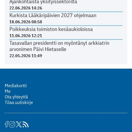
Ajankohtaista yksityissektorilta
22.06.2026 14:26
Kurkista Lääkäripäivien 2027 ohjelmaan
18.06.2026 08:58
Poikkeuksia toimiston kesäaukioloissa
11.06.2026 12:21
Tasavallan presidentti on myöntänyt arkkiatrin
arvonimen Päivi Hietaselle
22.05.2026 11:49
Mediakortti
Me
Ota yhteyttä
Tilaa uutiskirje