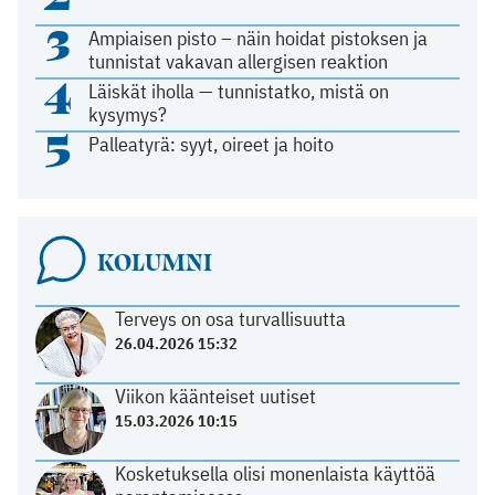
3
Ampiaisen pisto – näin hoidat pistoksen ja
tunnistat vakavan allergisen reaktion
4
Läiskät iholla — tunnistatko, mistä on
kysymys?
5
Palleatyrä: syyt, oireet ja hoito
KOLUMNI
Terveys on osa turvallisuutta
26.04.2026 15:32
Viikon käänteiset uutiset
15.03.2026 10:15
Kosketuksella olisi monenlaista käyttöä