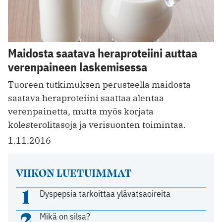
Maidosta saatava heraproteiini auttaa
verenpaineen laskemisessa
Tuoreen tutkimuksen perusteella maidosta
saatava heraproteiini saattaa alentaa
verenpainetta, mutta myös korjata
kolesterolitasoja ja verisuonten toimintaa.
1.11.2016
VIIKON LUETUIMMAT
1
Dyspepsia tarkoittaa ylävatsaoireita
2
Mikä on silsa?