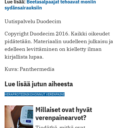
Lue lisää:
Beetasalpaajat tehoavat moniin
sydänsairauksiin
Uutispalvelu Duodecim
Copyright Duodecim 2016. Kaikki oikeudet
pidätetään. Materiaalin uudelleen julkaisu ja
edelleen levittäminen on kielletty ilman
kirjallista lupaa.
Kuva: Panthermedia
Lue lisää jutun aiheesta
HERAPROTEIINI
KOHONNUT VERENPAINE
Millaiset ovat hyvät
verenpainearvot?
Tiedätkö, mitkä ovat