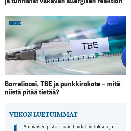
ja tunnistat vakavan allergisen reaktion
PUNKKI
Borrelioosi, TBE ja punkkirokote – mitä
niistä pitää tietää?
VIIKON LUETUIMMAT
1
Ampiaisen pisto – näin hoidat pistoksen ja