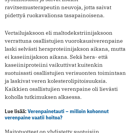
ravitsemusterapeutin neuvoja, jotta saivat
pidettyä ruokavalionsa tasapainoisena.
Vertailujaksoon eli maltodekstriinijaksoon
verrattuna osallistujien vuorokausiverenpaine
laski selvästi heraproteiinijakson aikana, mutta
ei kaseiinijakson aikana. Sekä hera- että
kaseiiniproteiini vaikuttivat kuitenkin
suotuisasti osallistujien verisuonten toimintaan
ja laskivat veren kolesterolipitoisuuksia.
Kaikkien osallistujien verenpaine oli lievästi
koholla tutkimuksen alkaessa.
Lue lisää:
Verenpainetauti – milloin kohonnut
verenpaine vaatii hoitoa?
Maitotuotteet on yhdistetty suotuisiin