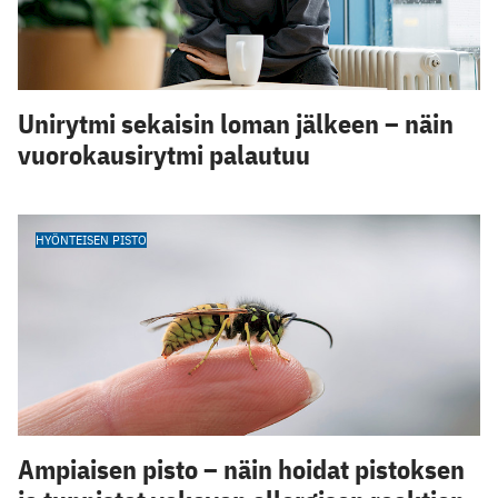
Unirytmi sekaisin loman jälkeen – näin
vuorokausirytmi palautuu
HYÖNTEISEN PISTO
Ampiaisen pisto – näin hoidat pistoksen