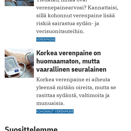
verenepainearvosi? Kannattaisi,
sillä kohonnut verenpaine lisää
riskiä sairastua sydän- ja
verisuonitauteihin.
VERENPAINE
Korkea verenpaine on
huomaamaton, mutta
vaarallinen seuralainen
Korkea verenpaine ei aiheuta
yleensä mitään oireita, mutta se
rasittaa sydäntä, valtimoita ja
munuaisia.
KOHONNUT VERENPAINE
Suosittelemme