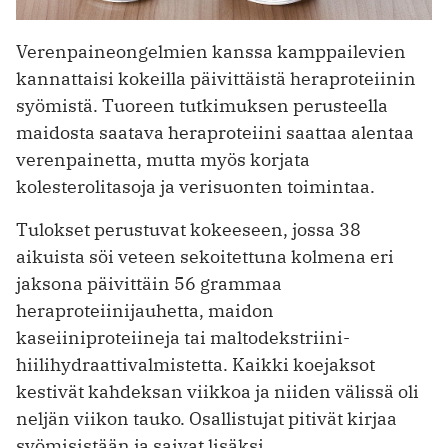
Verenpaineongelmien kanssa kamppailevien
kannattaisi kokeilla päivittäistä heraproteiinin
syömistä. Tuoreen tutkimuksen perusteella
maidosta saatava heraproteiini saattaa alentaa
verenpainetta, mutta myös korjata
kolesterolitasoja ja verisuonten toimintaa.
Tulokset perustuvat kokeeseen, jossa 38
aikuista söi veteen sekoitettuna kolmena eri
jaksona päivittäin 56 grammaa
heraproteiinijauhetta, maidon
kaseiiniproteiineja tai maltodekstriini-
hiilihydraattivalmistetta. Kaikki koejaksot
kestivät kahdeksan viikkoa ja niiden välissä oli
neljän viikon tauko. Osallistujat pitivät kirjaa
syömisistään ja saivat lisäksi