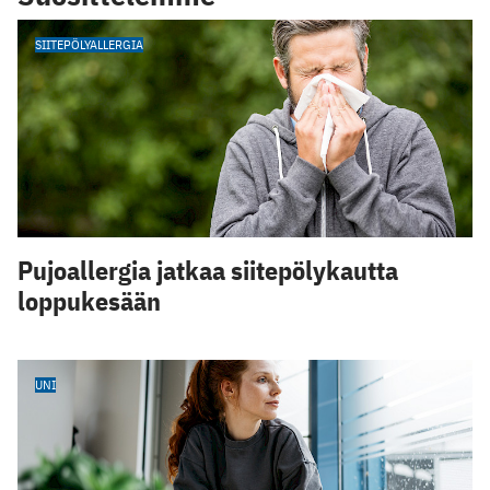
SIITEPÖLYALLERGIA
Pujoallergia jatkaa siitepölykautta
loppukesään
UNI