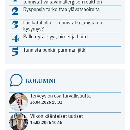
tunnistat vakavan allergisen reaktion
2
Dyspepsia tarkoittaa ylävatsaoireita
3
Läiskät iholla — tunnistatko, mistä on
kysymys?
4
Palleatyrä: syyt, oireet ja hoito
5
Tunnista punkin pureman jälki
KOLUMNI
Terveys on osa turvallisuutta
26.04.2026 15:32
Viikon käänteiset uutiset
15.03.2026 10:15