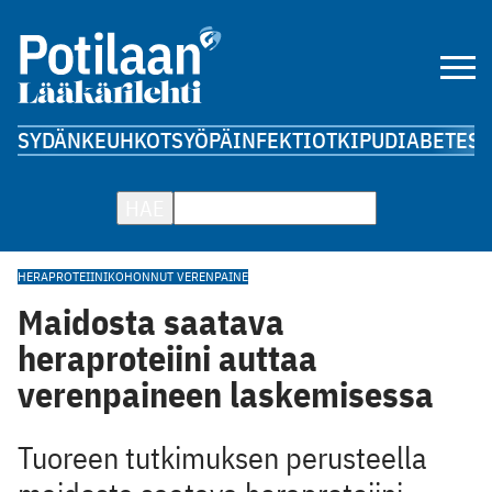
SYDÄN
KEUHKOT
SYÖPÄ
INFEKTIOT
KIPU
DIABETES
A
HAE
HERAPROTEIINI
KOHONNUT VERENPAINE
Maidosta saatava
heraproteiini auttaa
verenpaineen laskemisessa
Tuoreen tutkimuksen perusteella