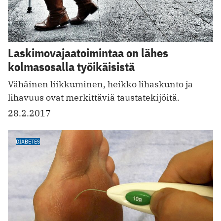
Laskimovajaatoimintaa on lähes
kolmasosalla työikäisistä
Vähäinen liikkuminen, heikko lihaskunto ja
lihavuus ovat merkittäviä taustatekijöitä.
28.2.2017
DIABETES