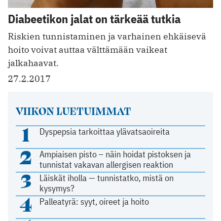
Diabeetikon jalat on tärkeää tutkia
Riskien tunnistaminen ja varhainen ehkäisevä
hoito voivat auttaa välttämään vaikeat
jalkahaavat.
27.2.2017
VIIKON LUETUIMMAT
1
Dyspepsia tarkoittaa ylävatsaoireita
2
Ampiaisen pisto – näin hoidat pistoksen ja
tunnistat vakavan allergisen reaktion
3
Läiskät iholla — tunnistatko, mistä on
kysymys?
4
Palleatyrä: syyt, oireet ja hoito