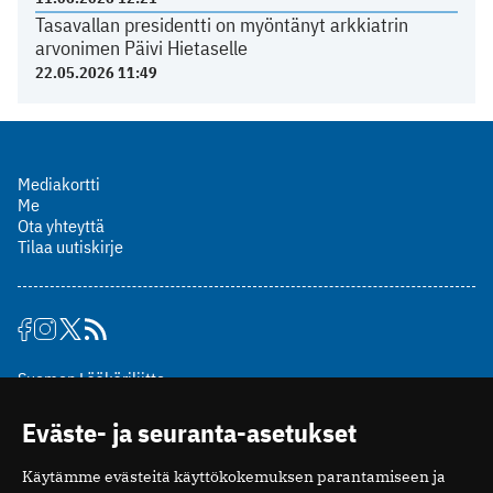
Tasavallan presidentti on myöntänyt arkkiatrin
arvonimen Päivi Hietaselle
22.05.2026 11:49
Mediakortti
Me
Ota yhteyttä
Tilaa uutiskirje
Suomen Lääkäriliitto
Mäkelänkatu 2, PL 49
Eväste- ja seuranta-asetukset
00510 Helsinki
puh. (09) 393 091
Käytämme evästeitä käyttökokemuksen parantamiseen ja
toimitus@potilaanlaakarilehti.fi