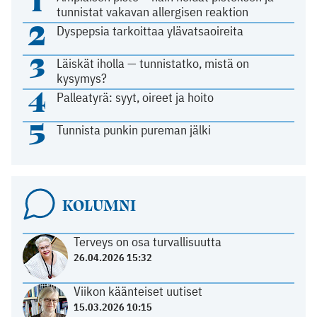
1
tunnistat vakavan allergisen reaktion
2
Dyspepsia tarkoittaa ylävatsaoireita
3
Läiskät iholla — tunnistatko, mistä on
kysymys?
4
Palleatyrä: syyt, oireet ja hoito
5
Tunnista punkin pureman jälki
KOLUMNI
Terveys on osa turvallisuutta
26.04.2026 15:32
Viikon käänteiset uutiset
15.03.2026 10:15