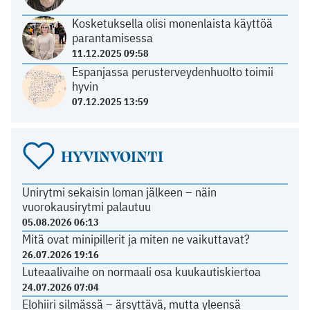
Kosketuksella olisi monenlaista käyttöä
parantamisessa
11.12.2025 09:58
Espanjassa perusterveydenhuolto toimii
hyvin
07.12.2025 13:59
HYVINVOINTI
Unirytmi sekaisin loman jälkeen – näin
vuorokausirytmi palautuu
05.08.2026 06:13
Mitä ovat minipillerit ja miten ne vaikuttavat?
26.07.2026 19:16
Luteaalivaihe on normaali osa kuukautiskiertoa
24.07.2026 07:04
Elohiiri silmässä – ärsyttävä, mutta yleensä