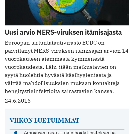
Uusi arvio MERS-viruksen itämisajasta
Euroopan tartuntatautivirasto ECDC on
päivittänyt MERS-viruksen itämisajan arvion 14
vuorokauteen aiemmasta kymmenestä
vuorokaudesta. Lähi-itään matkustavien on
syytä huolehtia hyvästä käsihygieniasta ja
välttää mahdollisuuksien mukaan kontakteja
hengitystieinfektioita sairastavien kanssa.
24.6.2013
VIIKON LUETUIMMAT
Ampiaisen pisto – näin hoidat pistoksen ja