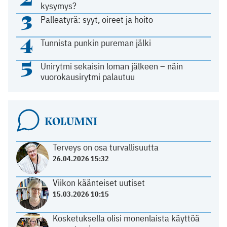
kysymys?
3
Palleatyrä: syyt, oireet ja hoito
4
Tunnista punkin pureman jälki
5
Unirytmi sekaisin loman jälkeen – näin
vuorokausirytmi palautuu
KOLUMNI
Terveys on osa turvallisuutta
26.04.2026 15:32
Viikon käänteiset uutiset
15.03.2026 10:15
Kosketuksella olisi monenlaista käyttöä