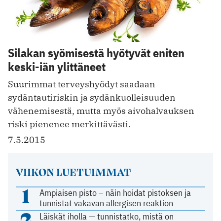
Silakan syömisestä hyötyvät eniten
keski-iän ylittäneet
Suurimmat terveyshyödyt saadaan
sydäntautiriskin ja sydänkuolleisuuden
vähenemisestä, mutta myös aivohalvauksen
riski pienenee merkittävästi.
7.5.2015
VIIKON LUETUIMMAT
1
Ampiaisen pisto – näin hoidat pistoksen ja
tunnistat vakavan allergisen reaktion
2
Läiskät iholla — tunnistatko, mistä on