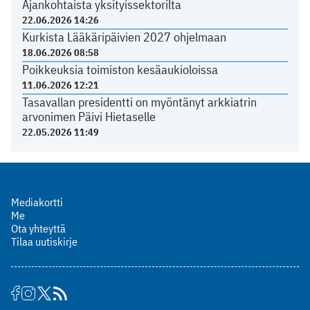
Ajankohtaista yksityissektorilta
22.06.2026 14:26
Kurkista Lääkäripäivien 2027 ohjelmaan
18.06.2026 08:58
Poikkeuksia toimiston kesäaukioloissa
11.06.2026 12:21
Tasavallan presidentti on myöntänyt arkkiatrin
arvonimen Päivi Hietaselle
22.05.2026 11:49
Mediakortti
Me
Ota yhteyttä
Tilaa uutiskirje