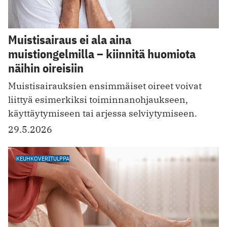
Muistisairaus ei ala aina
muistiongelmilla – kiinnitä huomiota
näihin oireisiin
Muistisairauksien ensimmäiset oireet voivat
liittyä esimerkiksi toiminnanohjaukseen,
käyttäytymiseen tai arjessa selviytymiseen.
29.5.2026
KEUHKOVERITULPPA