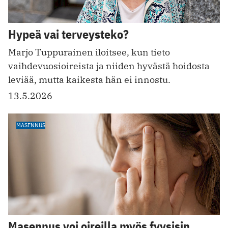
Hypeä vai terveysteko?
Marjo Tuppurainen iloitsee, kun tieto
vaihdevuosioireista ja niiden hyvästä hoidosta
leviää, mutta kaikesta hän ei innostu.
13.5.2026
MASENNUS
Masennus voi oireilla myös fyysisin