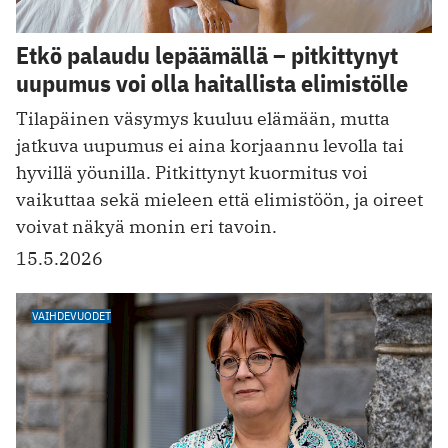
Etkö palaudu lepäämällä – pitkittynyt
uupumus voi olla haitallista elimistölle
Tilapäinen väsymys kuuluu elämään, mutta
jatkuva uupumus ei aina korjaannu levolla tai
hyvillä yöunilla. Pitkittynyt kuormitus voi
vaikuttaa sekä mieleen että elimistöön, ja oireet
voivat näkyä monin eri tavoin.
15.5.2026
VAIHDEVUODET