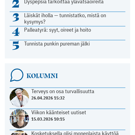
2
Dyspepsia tarkoittaa ylävatsaoireita
3
Läiskät iholla — tunnistatko, mistä on
kysymys?
4
Palleatyrä: syyt, oireet ja hoito
5
Tunnista punkin pureman jälki
KOLUMNI
Terveys on osa turvallisuutta
26.04.2026 15:32
Viikon käänteiset uutiset
15.03.2026 10:15
Kosketuksella olisi monenlaista käyttöä