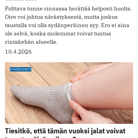
Polttava tunne rinnassa herättää helposti huolta.
Oire voi johtua närästyksestä, mutta joskus
taustalla voi olla sydänperäinen syy. Ero ei aina
ole selvä, koska molemmat voivat tuntua
rintakehän alueella.
10.4.2026
HYVINVOINTI
Tiesitkö, että tämän vuoksi jalat voivat