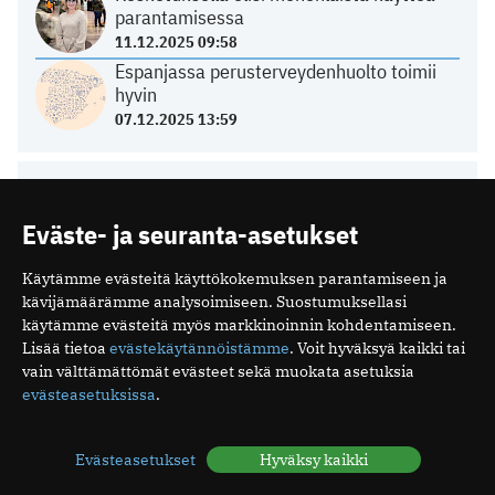
parantamisessa
11.12.2025 09:58
Espanjassa perusterveydenhuolto toimii
hyvin
07.12.2025 13:59
HYVINVOINTI
Eväste- ja seuranta-asetukset
Unirytmi sekaisin loman jälkeen – näin
Käytämme evästeitä käyttökokemuksen parantamiseen ja
vuorokausirytmi palautuu
kävijämäärämme analysoimiseen. Suostumuksellasi
05.08.2026 06:13
käytämme evästeitä myös markkinoinnin kohdentamiseen.
Mitä ovat minipillerit ja miten ne vaikuttavat?
Lisää tietoa
evästekäytännöistämme
. Voit hyväksyä kaikki tai
26.07.2026 19:16
vain välttämättömät evästeet sekä muokata asetuksia
Luteaalivaihe on normaali osa kuukautiskiertoa
evästeasetuksissa
.
24.07.2026 07:04
Elohiiri silmässä – ärsyttävä, mutta yleensä
Evästeasetukset
Hyväksy kaikki
vaaraton vaiva
15.07.2026 08:17