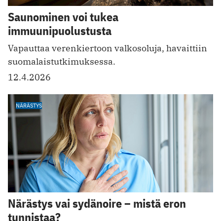
Saunominen voi tukea
immuunipuolustusta
Vapauttaa verenkiertoon valkosoluja, havaittiin
suomalaistutkimuksessa.
12.4.2026
NÄRÄSTYS
Närästys vai sydänoire – mistä eron
tunnistaa?