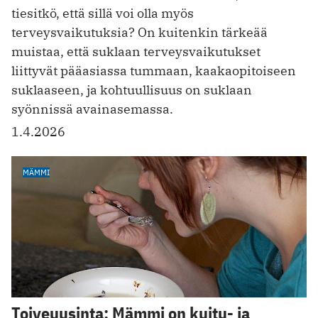
tiesitkö, että sillä voi olla myös
terveysvaikutuksia? On kuitenkin tärkeää
muistaa, että suklaan terveysvaikutukset
liittyvät pääasiassa tummaan, kaakaopitoiseen
suklaaseen, ja kohtuullisuus on suklaan
syönnissä avainasemassa.
1.4.2026
MÄMMI
Toiveuusinta: Mämmi on kuitu- ja