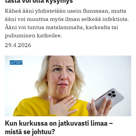
tästä voi olla kysymys
Käheä ääni yhdistetään usein flunssaan, mutta
ääni voi muuttua myös ilman selkeää infektiota.
Ääni voi tuntua matalammalta, karkealta tai
puhuminen katkeilee.
29.4.2026
UUTISET
Kun kurkussa on jatkuvasti limaa –
mistä se johtuu?