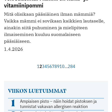
vitamiinipommi
Mitä olisikaan pääsiäinen ilman mämmiä?
Vaikka mämmi ei sovikaan kaikkien lautaselle,
ainakin siitä puhuminen ja mielipiteen
ilmaiseminen kuuluu suomalaiseen
pääsiäiseen.
1.4.2026
1
2
3
4
5
6
7
8
9
10
…
284
VIIKON LUETUIMMAT
1
Ampiaisen pisto – näin hoidat pistoksen ja
tunnistat vakavan allergisen reaktion