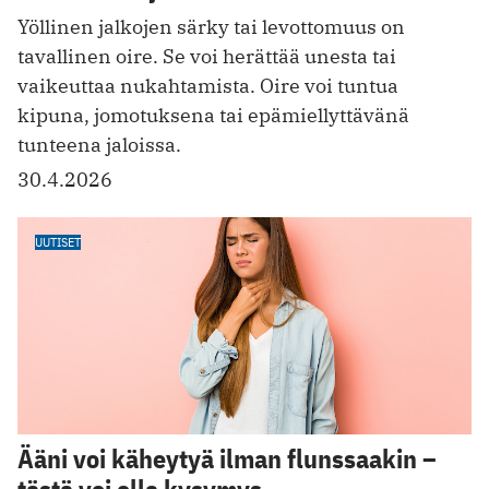
Yöllinen jalkojen särky tai levottomuus on
tavallinen oire. Se voi herättää unesta tai
vaikeuttaa nukahtamista. Oire voi tuntua
kipuna, jomotuksena tai epämiellyttävänä
tunteena jaloissa.
30.4.2026
UUTISET
Ääni voi käheytyä ilman flunssaakin –