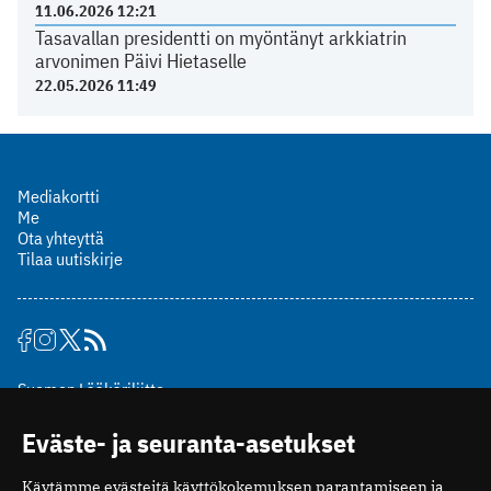
11.06.2026 12:21
Tasavallan presidentti on myöntänyt arkkiatrin
arvonimen Päivi Hietaselle
22.05.2026 11:49
Mediakortti
Me
Ota yhteyttä
Tilaa uutiskirje
Suomen Lääkäriliitto
Mäkelänkatu 2, PL 49
Eväste- ja seuranta-asetukset
00510 Helsinki
puh. (09) 393 091
Käytämme evästeitä käyttökokemuksen parantamiseen ja
toimitus@potilaanlaakarilehti.fi