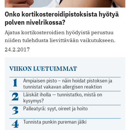
Onko kortikosteroidipistoksista hyötyä
polven nivelrikossa?
Ajatus kortikosteroidien hyödyistä perustuu
niiden tulehdusta lievittävään vaikutukseen.
24.2.2017
VIIKON LUETUIMMAT
1
Ampiaisen pisto – näin hoidat pistoksen ja
tunnistat vakavan allergisen reaktion
2
Läiskät iholla — tunnistatko, mistä on
kysymys?
3
Palleatyrä: syyt, oireet ja hoito
4
Tunnista punkin pureman jälki