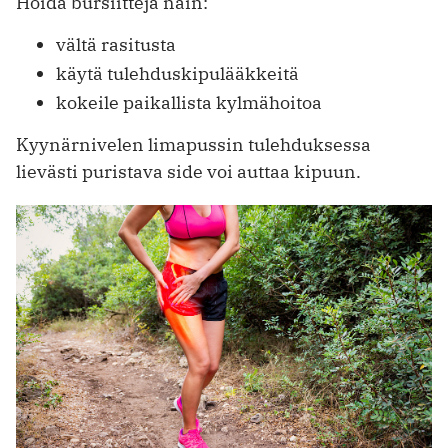
Hoida bursiitteja näin:
vältä rasitusta
käytä tulehduskipulääkkeitä
kokeile paikallista kylmähoitoa
Kyynärnivelen limapussin tulehduksessa
lievästi puristava side voi auttaa kipuun.