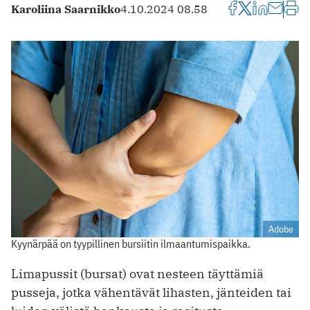
Karoliina Saarnikko
4.10.2024 08.58
Adobe
Kyynärpää on tyypillinen bursiitin ilmaantumispaikka.
Limapussit (bursat) ovat nesteen täyttämiä
pusseja, jotka vähentävät lihasten, jänteiden tai