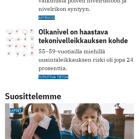
vaikutusta polven nivelrustoon ja
nivelrikon syntyyn.
ARTROOSI
Olkanivel on haastava
tekonivelleikkauksen kohde
55–59-vuotiailla miehillä
uusintaleikkauksen riski oli jopa 24
prosenttia.
TUTKITTUA TIETOA
Suosittelemme
LAPSET