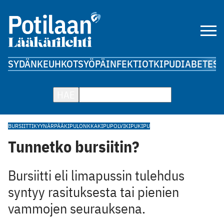
SYDÄN
KEUHKOT
SYÖPÄ
INFEKTIOT
KIPU
DIABETES
A
HAE
BURSIITTI
KYYNÄRPÄÄKIPU
LONKKAKIPU
POLVIKIPU
KIPU
Tunnetko bursiitin?
Bursiitti eli limapussin tulehdus
syntyy rasituksesta tai pienien
vammojen seurauksena.