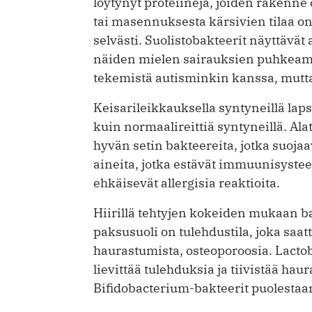
löytynyt proteiineja, joiden rakenn
tai masennuksesta kärsivien tilaa on
selvästi. Suolistobakteerit näyt­täv
näiden mielen sairauksien puhkeamis
tekemistä autisminkin kanssa, mutta 
Keisarileikkauksella syntyneillä laps
kuin normaalireittiä syntyneillä. Ala
hyvän setin bakteereita, jotka suojaav
aineita, jotka estävät immuunisystee
ehkäisevät allergisia reaktioita.
Hiirillä tehtyjen kokeiden mukaan ba
paksusuoli on tulehdustila, joka saat
haurastumista, osteoporoosia. Lacto­
lievittää tulehduksia ja tiivistää haur
Bifidobacterium-bakteerit puolestaa