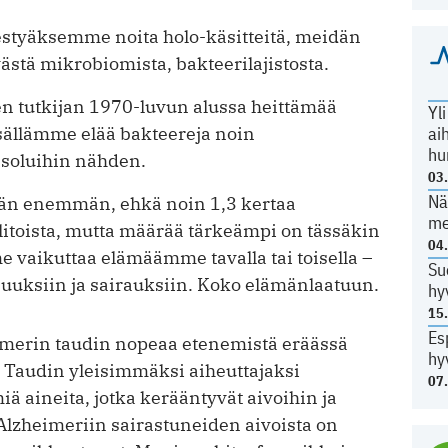
s­tyäksemme noita holo-käsitteitä, meidän
västä mikrobiomista, bakteerilajistosta.
en tutkijan 1970-luvun alussa heittämää
Yl
ai
ällämme elää bakteereja noin
hu
oluihin nähden.
03
Nä
hän enemmän, ehkä noin 1,3 kertaa
me
litoista, mutta määrää tärkeämpi on tässäkin
04
 vaikuttaa elämäämme tavalla tai toisella –
Su
suuksiin ja sairauksiin. Koko elämänlaatuun.
hy
15
Es
imerin taudin nopeaa etenemistä eräässä
hy
. Taudin yleisimmäksi aiheuttajaksi
07
ä aineita, jotka kerääntyvät aivoihin ja
i Alzheimeriin sairastuneiden aivoista on