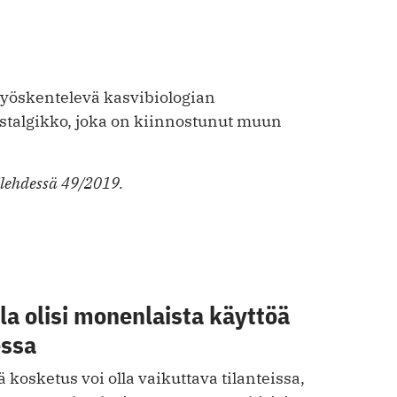
 työskentelevä kasvibiologian
ostalgikko, joka on kiinnostunut muun
ilehdessä 49/2019.
a olisi monenlaista käyttöä
essa
 kosketus voi olla vaikuttava tilanteissa,