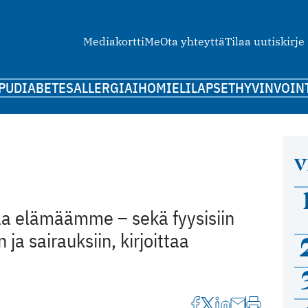
Mediakortti
Me
Ota yhteyttä
Tilaa uutiskirje
PU
DIABETES
ALLERGIA
IHO
MIELI
LAPSET
HYVINVOIN
V
aa elämäämme – sekä fyysisiin
 ja sairauksiin, kirjoittaa