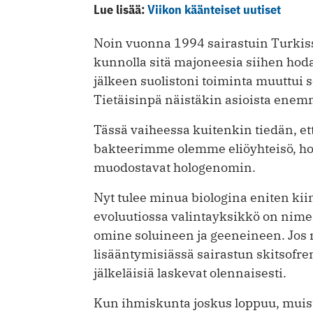
Lue lisää:
Viikon käänteiset uutiset
Noin vuonna 1994 sairastuin Turkiss
kunnolla sitä majoneesia siihen ho
jälkeen suolistoni toiminta muuttui s
Tietäisinpä näistäkin asioista ene
Tässä vaiheessa kuitenkin tiedän, et
bakteerimme olemme eliö­yhteisö, h
muodostavat hologenomin.
Nyt tulee minua biologina eniten kii
evoluutiossa valintayksikkö on nim
omine soluineen ja geeneineen. Jos
lisääntymisiässä sairastun skitsofr
jälkeläisiä laskevat olennaisesti.
Kun ihmiskunta joskus loppuu, muisto