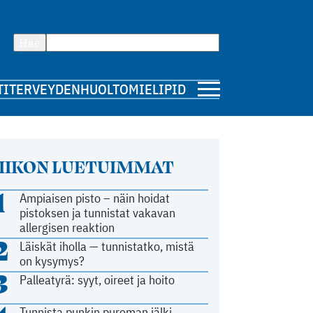
Hae
TI
TERVEYDENHUOLTO
MIELIPIDE
IIKON LUETUIMMAT
1
Ampiaisen pisto – näin hoidat
pistoksen ja tunnistat vakavan
allergisen reaktion
2
Läiskät iholla — tunnistatko, mistä
on kysymys?
3
Palleatyrä: syyt, oireet ja hoito
Tunnista punkin pureman jälki