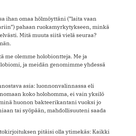
a ihan omaa hölmöyttäni (”laita vaan
dariin”) pahaan ruokamyr­kytykseen, minkä
elvästi. Mitä muuta siitä vielä seuraa?
mmän.
tä me olemme holobiontteja. Me ja
olobiomi, ja meidän ge­nomimme yhdessä
nnostava asia: luonnon­valinnassa eli
enomaan koko holohomma, ei vain yksilö
 minä huonon bakteerikantani vuoksi jo
eniaan tai syöpään, mahdollisuuteni saada
kirjoituksen pitäisi olla ytimekäs: Kaikki