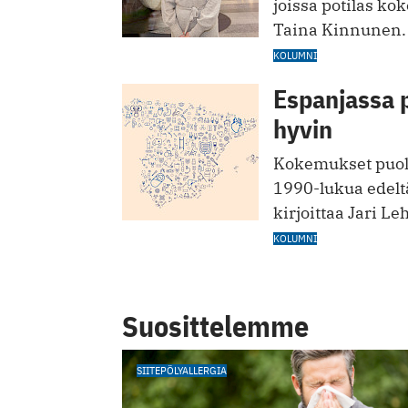
joissa potilas kok
Taina Kinnunen.
KOLUMNI
Espanjassa 
hyvin
Kokemukset puolt
1990-lukua edelt
kirjoittaa Jari Le
KOLUMNI
Suosittelemme
SIITEPÖLYALLERGIA