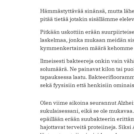
Hämmästyttävää sinänsä, mutta lähe
pitää tietää jotakin sisällämme elele
Pitkään uskottiin erään suurpiirteis
laskelmaa, jonka mukaan meidän sis
kymmenkertainen määrä kehomme s
Ilmeisesti bakteereja onkin vain vä
solumäärä. Ne painavat kilon tai puo
tapauksessa laatu. Bakteeriflooramme
sekä fyysisiin että henkisiin ominai
Olen viime aikoina seurannut Alzhe
sukulaisessani, eikä se ole mukavaa
epäillään erään suubakteerin erittämi
hajottavat terveitä proteiineja. Siks