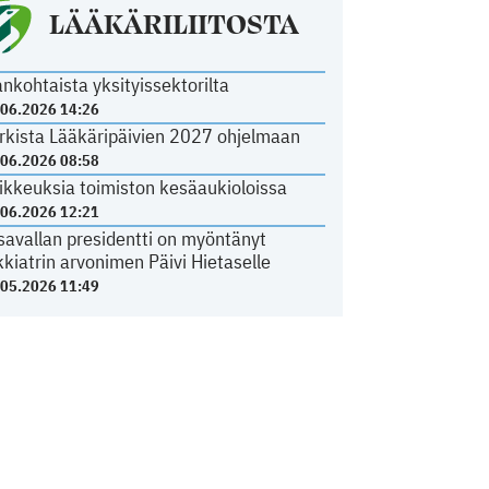
LÄÄKÄRILIITOSTA
ankohtaista yksityissektorilta
.06.2026 14:26
rkista Lääkäripäivien 2027 ohjelmaan
.06.2026 08:58
ikkeuksia toimiston kesäaukioloissa
.06.2026 12:21
savallan presidentti on myöntänyt
kkiatrin arvonimen Päivi Hietaselle
.05.2026 11:49