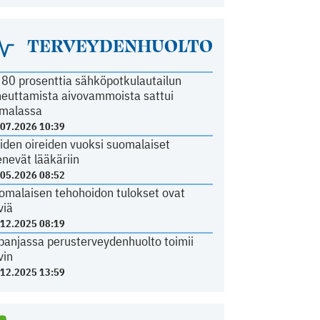
TERVEYDENHUOLTO
i 80 prosenttia sähköpotkulautailun
heuttamista aivovammoista sattui
malassa
.07.2026 10:39
iden oireiden vuoksi suomalaiset
nevät lääkäriin
.05.2026 08:52
omalaisen tehohoidon tulokset ovat
viä
.12.2025 08:19
panjassa perusterveydenhuolto toimii
vin
.12.2025 13:59