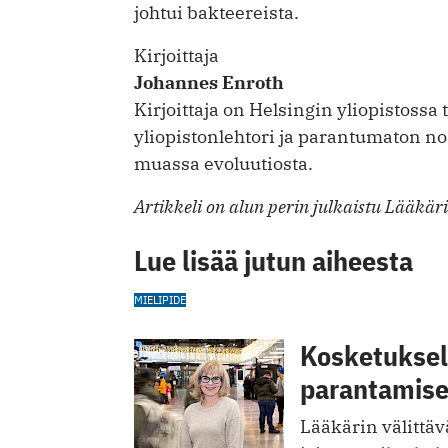
johtui bakteereista.
Kirjoittaja
Johannes Enroth
Kirjoittaja on Helsingin yliopistossa
yliopistonlehtori ja parantumaton n
muassa evoluutiosta.
Artikkeli on alun perin julkaistu Lääkär
Lue lisää jutun aiheesta
MIELIPIDE
Kosketuksell
parantamis
Lääkärin välittävä