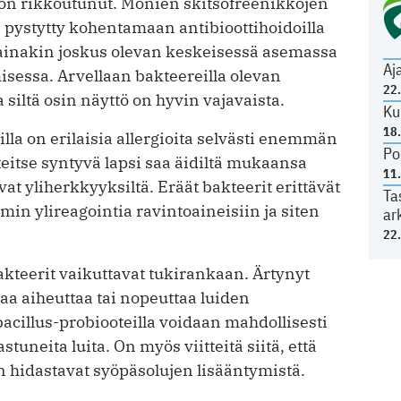
e on rikkoutunut. Monien skitsofreenikkojen
 pystytty kohentamaan antibioottihoi­doilla
ät ainakin joskus olevan keskeisessä asemassa
Aj
essa. Arvellaan bakteereilla olevan
22
siltä osin näyttö on hyvin vajavaista.
Ku
18
illa on erilaisia allergioita selvästi enemmän
Po
teitse syntyvä lapsi saa äidiltä mukaansa
11
at yliherkkyyksiltä. Eräät bakteerit erittävät
Ta
min ylireagointia ravintoaineisiin ja siten
ar
22
kteerit vaikuttavat tukirankaan. Ärtynyt
taa aiheuttaa tai nopeuttaa luiden
bacillus-probiooteilla voidaan mahdollisesti
astuneita luita. On myös viitteitä siitä, että
n hidastavat syöpäsolujen lisääntymistä.