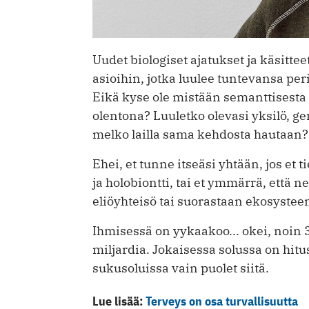
Uudet biologiset ajatukset ja käsitt
asioihin, jotka luulee tuntevansa perin
Eikä kyse ole mistään semanttisesta t
olentona? Luuletko olevasi yksilö, ge
melko lailla sama kehdosta hautaan?
Ehei, et tunne itseäsi yhtään, jos et
ja holobiontti, tai et ymmärrä, että n
eliöyhteisö tai suorastaan ekosystee
Ihmisessä on yykaakoo... okei, noin 3
miljardia. Jokaisessa solussa on hitu
sukusoluissa vain puolet siitä.
Lue lisää:
Terveys on osa turvallisuutta