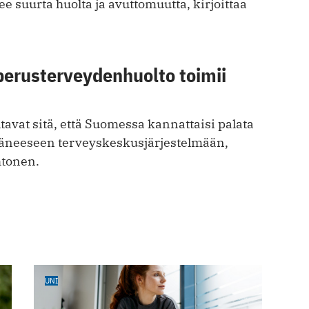
ee suurta huolta ja avuttomuutta, kirjoittaa
perusterveydenhuolto toimii
avat sitä, että Suomessa kannattaisi palata
äneeseen terveyskeskusjärjestelmään,
htonen.
UNI