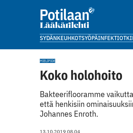
SYDÄN
KEUHKOT
SYÖPÄ
INFEKTIOT
KI
MIELIPIDE
Koko holohoito
Bakteeriflooramme vaikutt
että henkisiin ominaisuuksiin
Johannes Enroth.
13.10.2019 08.04