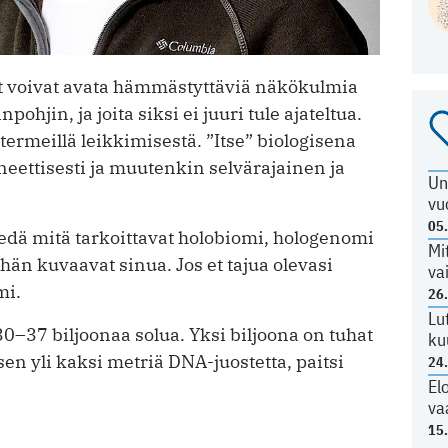
eet voivat avata hämmästyttäviä näkökulmia
pohjin, ja joita siksi ei juuri tule ajateltua.
ermeillä leikkimisestä. ”Itse” biologisena
neettisesti ja muutenkin selvärajainen ja
Un
vu
05
 tiedä mitä tarkoittavat holobiomi, hologenomi
Mi
ehän kuvaavat sinua. Jos et tajua olevasi
va
mi.
26
Lu
0–37 biljoonaa solua. Yksi biljoona on tuhat
ku
sen yli kaksi metriä DNA-juostetta, paitsi
24
El
va
15