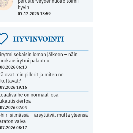
perusterveydenhuolto toimii
hyvin
07.12.2025 13:59
HYVINVOINTI
irytmi sekaisin loman jälkeen – näin
orokausirytmi palautuu
.08.2026 06:13
tä ovat minipillerit ja miten ne
ikuttavat?
.07.2026 19:16
teaalivaihe on normaali osa
ukautiskiertoa
.07.2026 07:04
ohiiri silmässä – ärsyttävä, mutta yleensä
araton vaiva
.07.2026 08:17