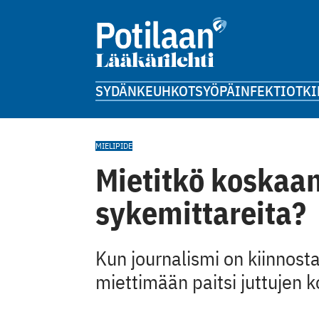
SYDÄN
KEUHKOT
SYÖPÄ
INFEKTIOT
KI
MIELIPIDE
Mietitkö koskaan
sykemittareita?
Kun journalismi on kiinnost
miettimään paitsi juttujen 