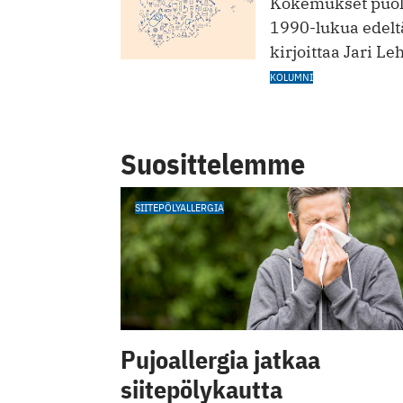
Kokemukset puolt
1990-lukua edelt
kirjoittaa Jari Le
KOLUMNI
Suosittelemme
SIITEPÖLYALLERGIA
Pujoallergia jatkaa
siitepölykautta