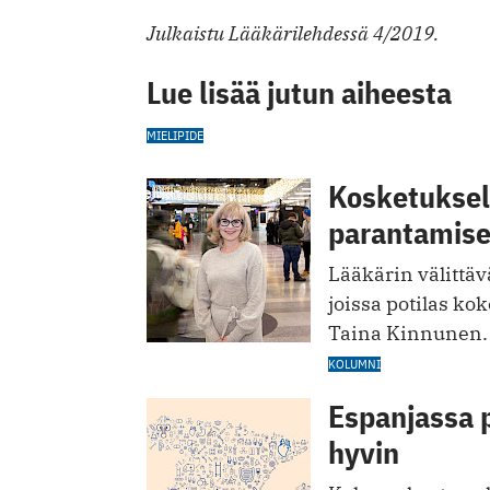
Julkaistu Lääkärilehdessä 4/2019.
Lue lisää jutun aiheesta
MIELIPIDE
Kosketuksell
parantamis
Lääkärin välittävä
joissa potilas kok
Taina Kinnunen.
KOLUMNI
Espanjassa 
hyvin