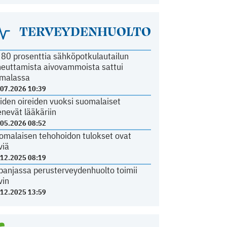
TERVEYDENHUOLTO
i 80 prosenttia sähköpotkulautailun
heuttamista aivovammoista sattui
malassa
.07.2026 10:39
iden oireiden vuoksi suomalaiset
nevät lääkäriin
.05.2026 08:52
omalaisen tehohoidon tulokset ovat
viä
.12.2025 08:19
panjassa perusterveydenhuolto toimii
vin
.12.2025 13:59