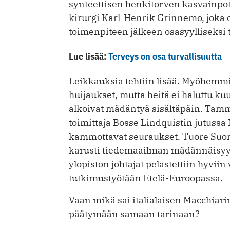
synteettisen henkitorven kasvainpotil
kirurgi Karl-Henrik Grinnemo, joka 
toimenpiteen jälkeen osasyylliseksi 
Lue lisää:
Terveys on osa turvallisuutta
Leikkauksia tehtiin lisää. Myöhemmi
huijaukset, mutta heitä ei haluttu kuul
alkoivat mädäntyä sisältäpäin. Tamm
toimittaja Bosse Lindquistin jutussa
kammottavat seuraukset. Tuore Suom
karusti tiedemaailman mädännäisyyde
ylopiston johtajat pelastettiin hyviin
tutkimustyötään Etelä-Euroopassa.
Vaan mikä sai italialaisen Macchiar
päätymään samaan tarinaan?