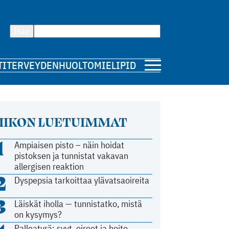
Hae
TI
TERVEYDENHUOLTO
MIELIPIDE
IIKON LUETUIMMAT
1
Ampiaisen pisto – näin hoidat
pistoksen ja tunnistat vakavan
allergisen reaktion
2
Dyspepsia tarkoittaa ylävatsaoireita
3
Läiskät iholla — tunnistatko, mistä
on kysymys?
Palleatyrä: syyt, oireet ja hoito