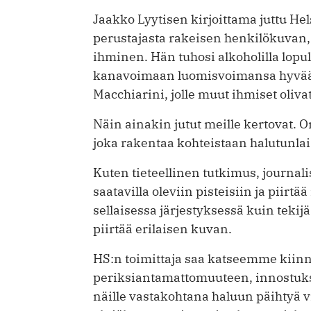
Jaakko Lyytisen kirjoittama juttu Hel
perustajasta rakeisen henkilökuvan
ihminen. Hän tuhosi alkoholilla lopu
kanavoimaan luomisvoimansa hyvään
Macchiarini, jolle muut ihmiset oliva
Näin ainakin jutut meille kertovat. 
joka rakentaa kohteistaan halutunla
Kuten tieteellinen tutkimus, journ
saatavilla oleviin pisteisiin ja piirtä
sellaisessa järjestyksessä kuin tekijä
piirtää erilaisen kuvan.
HS:n toimittaja saa katseemme kii
periksiantamattomuuteen, innostukse
näille vastakohtana haluun päihtyä v