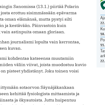
singin Sanomissa (13.1.) piirtää Polarin
, josta erottuu sisimmässään epävarma
Aj
lta oman elämänsä, mutta pystyi silti
22
 ja kestävään. Päinvastoin kuin
Ku
t vain astinpuita omaan gloriaan.
18
Po
Onhan journalismi lopulta vain kerrontaa,
11
isen kuvan.
Ta
ar
alismi kohdentaa katseensa muutamiin
22
ä niiden väliin viivat, joista muodostuu kuvio
 on pisteet yhdistänyt. Joku toinen voisi
nnittymään sotaorvon Säynäjäkankaan
en kehittää fysiologista mittaamista ja
iinasta ja ökyautoista. Juttu huipentuu