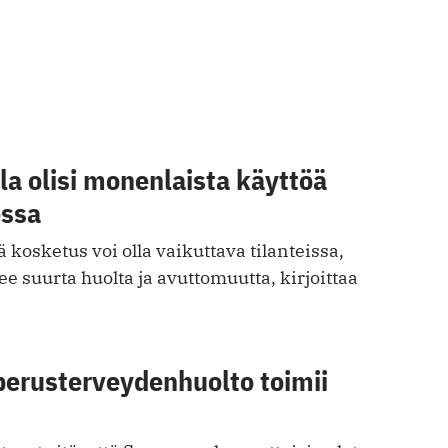
a olisi monenlaista käyttöä
essa
 kosketus voi olla vaikuttava tilanteissa,
ee suurta huolta ja avuttomuutta, kirjoittaa
perusterveydenhuolto toimii