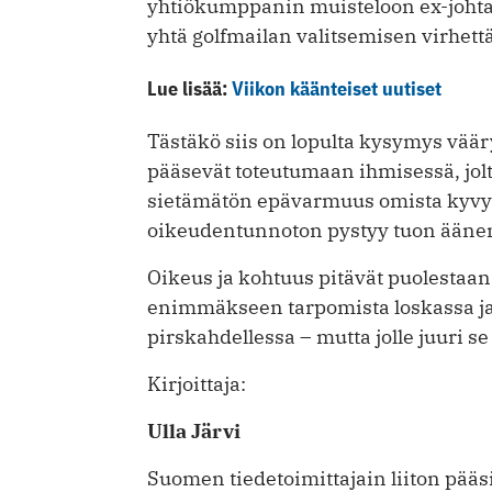
yhtiökumppanin muisteloon ex-johtaj
yhtä golfmailan valitsemisen virhett
Lue lisää:
Viikon käänteiset uutiset
Tästäkö siis on lopulta kysymys vää
pääsevät toteutumaan ihmisessä, jol
sietämätön epävarmuus omista kyvyist
oikeudentunnoton pystyy tuon ääne
Oikeus ja kohtuus pitävät puolestaan
enimmäkseen tarpomista loskassa ja
pirskahdellessa – mutta jolle juuri s
Kirjoittaja:
Ulla Järvi
Suomen tiedetoimittajain liiton pääs