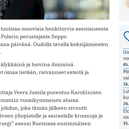
ituutissa muovisia henkitorvia asentaneesta
a Polarin perustajasta Seppo
ana päivänä. Oudolla tavalla keksijämiesten
Un
.
vu
 älykkäinä ja luovina ihmisinä.
05
Mi
t omaa tietään, raivanneet esteitä ja
va
26
Lu
taja Veera Jussila pureutuu Karoliinisen
ku
pahtumiin vuosikymmenen alussa.
24
johdon, joka tämän jälkeen sivuutti
El
voen yliopistolle ja sairaalalle kruunuja ja
va
rurgi” asensi Ruotsissa ensimmäisen
15