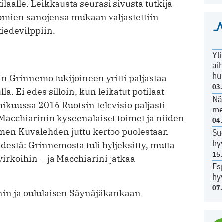
aalle. Leikkausta seurasi sivusta tutkija-
omien sanojensa mukaan valjastettiin
tiedevilppiin.
Yl
ai
hu
n Grinnemo tukijoineen yritti paljastaa
03
la. Ei edes silloin, kun leikatut potilaat
Nä
ikuussa 2016 Ruotsin televisio paljasti
me
 Macchiarinin kyseenalaiset toimet ja niiden
04
en Kuvalehden juttu kertoo puolestaan
Su
hy
stä: Grinnemosta tuli hyljeksitty, mutta
15
 virkoihin – ja Macchiarini jatkaa
Es
hy
07
inin ja oululaisen Säynäjäkankaan