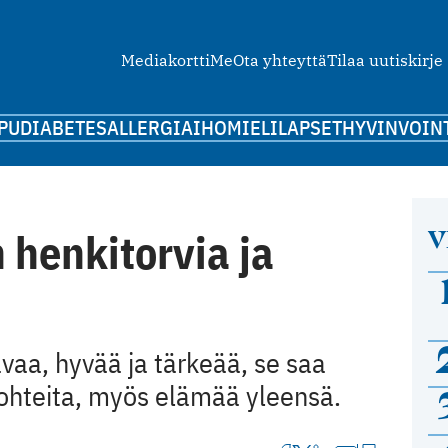
Mediakortti
Me
Ota yhteyttä
Tilaa uutiskirje
PU
DIABETES
ALLERGIA
IHO
MIELI
LAPSET
HYVINVOIN
V
 henkitorvia ja
avaa, hyvää ja tärkeää, se saa
kohteita, myös elämää yleensä.