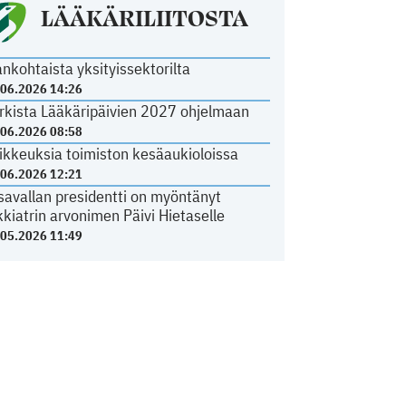
LÄÄKÄRILIITOSTA
ankohtaista yksityissektorilta
.06.2026 14:26
rkista Lääkäripäivien 2027 ohjelmaan
.06.2026 08:58
ikkeuksia toimiston kesäaukioloissa
.06.2026 12:21
savallan presidentti on myöntänyt
kkiatrin arvonimen Päivi Hietaselle
.05.2026 11:49