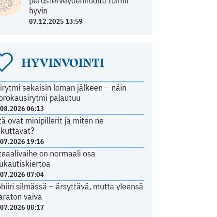
perusterveydenhuolto toimii
hyvin
07.12.2025 13:59
HYVINVOINTI
irytmi sekaisin loman jälkeen – näin
orokausirytmi palautuu
.08.2026 06:13
tä ovat minipillerit ja miten ne
ikuttavat?
.07.2026 19:16
teaalivaihe on normaali osa
ukautiskiertoa
.07.2026 07:04
ohiiri silmässä – ärsyttävä, mutta yleensä
araton vaiva
.07.2026 08:17