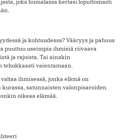
asta, joka humalassa kertasi loputtomasti
ään.
ryydessä ja kohtuudessa? Vääryys ja pahuus
ta puuttuu useimpia ihmisiä riivaava
ä ja rajoista. Tai ainakin
n tehokkaasti vaientamaan.
 valtaa ihmisessä, jonka elämä on
 kurassa, satunnaisten valon­pisaroiden
e onkin oikeaa elämää.
ihteeri