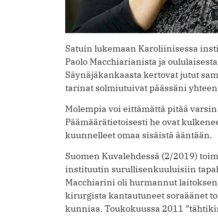
Satuin lukemaan Karoliinisessa inst
Paolo Macchiarianista ja oululaisest
Säynäjäkankaasta kertovat jutut sam
tarinat solmiutuivat päässäni yhteen
Molempia voi eittämättä pitää varsin
Päämäärätietoisesti he ovat kulkenee
kuunnelleet omaa sisäistä ääntään.
Suomen Kuvalehdessä (2/2019) toimit
instituutin surullisenkuuluisiin ta
Macchiarini oli hurmannut laitoksen 
kirurgista kantautuneet soraäänet toi
kunniaa. Toukokuussa 2011 ”tähtiki