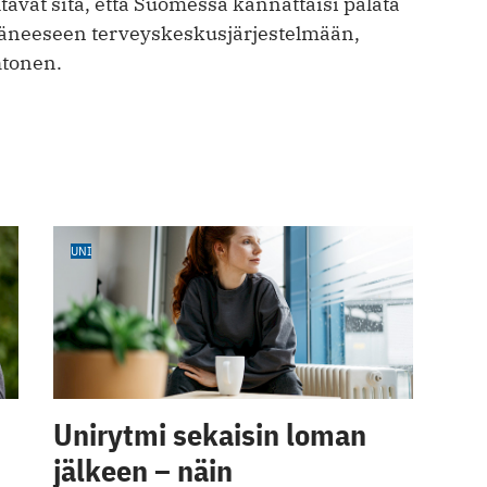
avat sitä, että Suomessa kannattaisi palata
äneeseen terveyskeskusjärjestelmään,
htonen.
UNI
Unirytmi sekaisin loman
jälkeen – näin