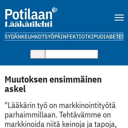
SYDÄN
KEUHKOT
SYÖPÄ
INFEKTIOT
KIPU
DIABETES
A
HAE
Muutoksen ensimmäinen
askel
"Lääkärin työ on markkinointityötä
parhaimmillaan. Tehtävämme on
markkinoida niitä keinoja ja tapoja,