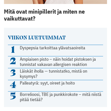
Mitä ovat minipillerit ja miten ne
vaikuttavat?
VIIKON LUETUIMMAT
1
Dyspepsia tarkoittaa ylävatsaoireita
2
Ampiaisen pisto – näin hoidat pistoksen ja
tunnistat vakavan allergisen reaktion
3
Läiskät iholla — tunnistatko, mistä on
kysymys?
4
Palleatyrä: syyt, oireet ja hoito
5
Borrelioosi, TBE ja punkkirokote – mitä niistä
pitää tietää?