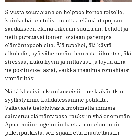
Sivusta seuraajana on helppoa kertoa toiselle,
kuinka hänen tulisi muuttaa elämäntapojaan
saadakseen elämä oikeaan suuntaan. Lehdet ja
netti pursuavat toinen toistaan parempia
elämäntapaohjeita. Älä tupakoi, älä käytä
alkoholia, syö vähemmän, harrasta liikuntaa, älä
stressaa, nuku hyvin ja riittävästi ja löydä aina
ne positiiviset asiat, vaikka maailma romahtaisi
ympäriltäsi.
Näitä kliseisiin korulauseisiin me lääkäritkin
syyllistymme kohdatessamme potilaita.
Valtavasta tietotulvasta huolimatta ihmisiä
sairastuu elämäntapasairauksiin yhä enemmän.
Apua omiin ongelmiin haetaan mieluummin
pilleripurkista, sen sijaan että muutettaisiin