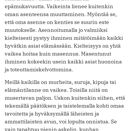
epämukavuutta. Vaikeinta lienee kuitenkin
oman asenteensa muuttaminen. Myöntää se,
että oma asenne on kenties se suurin este
muutokselle. Asennoitumalla jo valmiiksi
kielteisesti pystyy ihminen mitätöimään kaikki
hyvätkin asiat elämässään. Kielteisyys on yhtä
vaikea hoitaa kuin masennus. Masentunut
ihminen kokeekin usein kaikki asiat huonoina
ja toteuttamiskelvottomina.
Meillä kaikilla on murheita, suruja, kipuja tai
elämäntilanne on vaikea. Toisilla niitä on
musertavan paljon. Uskon kuitenkin siihen, että
tekemällä päätöksen ja taistelemalla kohti omaa
tavoitetta ja hyväksymällä läheisten ja
ammattilaisten avun, voi lopulta onnistua. Se
vain tapahtuu pienin askelin, kunhan