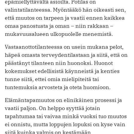
epämiellyttävältä asioilta. Potilas on
valintatilanteessa. Myöntääkö hän oikeasti sen,
että muutos on tarpeen ja vaatii ennen kaikkea
omaa panostusta ja oman – niin rakkaan –
mukavuusalueen ulkopuolelle menemistä.
Vastaanottotilanteessa on usein mukana pelot,
häpeä omasta terveydentilastaan ja siitä, että on
päästänyt tilanteen niin huonoksi. Huonot
kokemukset edellisistä käynneistä ja kenties
tunne siitä, ettei omia mielipiteitä tai
tuntemuksia arvosteta ja oteta huomioon.
Elämäntapamuutos on elinikäinen prosessi ja
vaatii paljon. On helppo syyttää jotain
tapahtumaa tai vaivaa minkä vuoksi tuo muutos
ei onnistu, mutta loppujen lopuksi on kyse vain
siitä kuinka valmis on kestämään