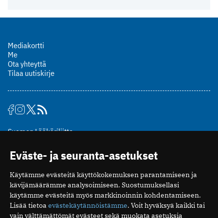
Mediakortti
Me
Ota yhteyttä
Tilaa uutiskirje
Suomen Lääkäriliitto
Mäkelänkatu 2, PL 49
Eväste- ja seuranta-asetukset
00510 Helsinki
puh. (09) 393 091
Käytämme evästeitä käyttökokemuksen parantamiseen ja
toimitus@potilaanlaakarilehti.fi
kävijämäärämme analysoimiseen. Suostumuksellasi
käytämme evästeitä myös markkinoinnin kohdentamiseen.
ISSN 2323-9476
Lisää tietoa
evästekäytännöistämme
. Voit hyväksyä kaikki tai
vain välttämättömät evästeet sekä muokata asetuksia