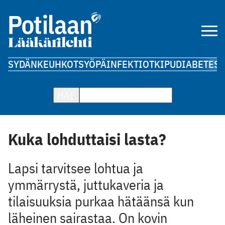
SYDÄN
KEUHKOT
SYÖPÄ
INFEKTIOT
KIPU
DIABETES
A
HAE
Kuka lohduttaisi lasta?
Lapsi tarvitsee lohtua ja
ymmärrystä, juttukaveria ja
tilaisuuksia purkaa hätäänsä kun
läheinen sairastaa. On kovin