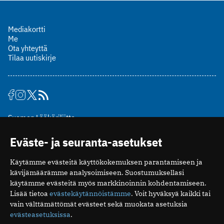
Mediakortti
Me
Ota yhteyttä
Tilaa uutiskirje
Suomen Lääkäriliitto
Mäkelänkatu 2, PL 49
Eväste- ja seuranta-asetukset
00510 Helsinki
puh. (09) 393 091
Käytämme evästeitä käyttökokemuksen parantamiseen ja
toimitus@potilaanlaakarilehti.fi
kävijämäärämme analysoimiseen. Suostumuksellasi
käytämme evästeitä myös markkinoinnin kohdentamiseen.
ISSN 2323-9476
Lisää tietoa
evästekäytännöistämme
. Voit hyväksyä kaikki tai
vain välttämättömät evästeet sekä muokata asetuksia
evästeasetuksissa
.