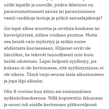
niille lapsille ja nuorille, joiden läheinen on
parantumattomasti sairas tai parantuminen
vaatii rankkoja hoitoja ja pitkiä sairaalajaksoja?
Jos lapsi alkaa muuttua ja oirehtia koulussa tai
kaveripiirissä, siihen voidaan puuttua. Mutta
osa heistä vain mykistyy ja sydän suree
ahdistusta kantaessaan. Hiljaiset eivät ole
häiriöksi, he tekevät tunnollisesti niin kuin
heiltä odotetaan. Lapsi helposti syyllistyy, jos
kukaan ei ole kertomassa, että syyllistyminen ei
ole oikein. Tämä varjo seuraa lasta aikuisuuteen
ja jopa läpi elämän.
Olin 8-vuotias kun äitini sai ensimmäisen
sydänkohtauksensa. Yöllä koputettiin ikkunaan
ja enoni tuli sisälle kertomaan pikkuveljensä