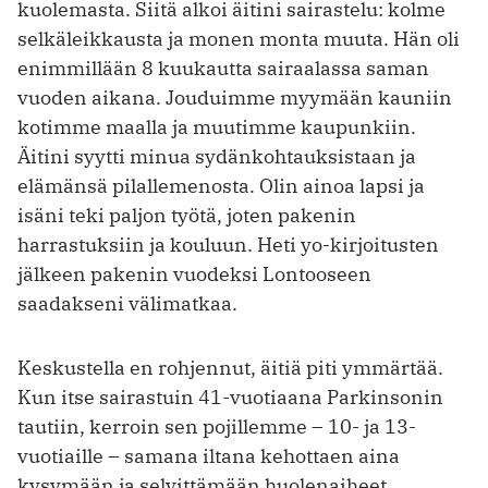
kuolemasta. Siitä alkoi äitini sairastelu: kolme
selkäleikkausta ja monen monta muuta. Hän oli
enimmillään 8 kuukautta sairaalassa saman
vuoden aikana. Jouduimme myymään kauniin
kotimme maalla ja muutimme kaupunkiin.
Äitini syytti minua sydänkohtauksistaan ja
elämänsä pilallemenosta. Olin ainoa lapsi ja
isäni teki paljon työtä, joten pakenin
harrastuksiin ja kouluun. Heti yo-kirjoitusten
jälkeen pakenin vuodeksi Lontooseen
saadakseni välimatkaa.
Keskustella en rohjennut, äitiä piti ymmärtää.
Kun itse sairastuin 41-vuotiaana Parkinsonin
tautiin, kerroin sen pojillemme – 10- ja 13-
vuotiaille – samana iltana kehottaen aina
kysymään ja selvittämään huolenaiheet.