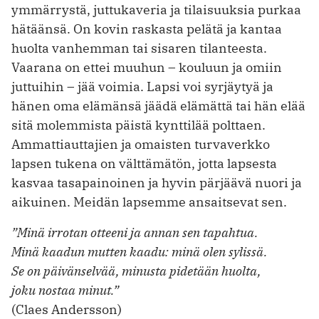
ymmärrystä, juttukaveria ja tilaisuuksia purkaa
hätäänsä. On kovin raskasta pelätä ja kantaa
huolta vanhemman tai sisaren tilanteesta.
Vaarana on ettei muuhun – kouluun ja omiin
juttuihin – jää voimia. Lapsi voi syrjäytyä ja
hänen oma elämänsä jäädä elämättä tai hän elää
sitä molemmista päistä kynttilää polttaen.
Ammattiauttajien ja omaisten turvaverkko
lapsen tukena on välttämätön, jotta lapsesta
kasvaa tasapainoinen ja hyvin pärjäävä nuori ja
aikuinen. Meidän lapsemme ansaitsevat sen.
”Minä irrotan otteeni ja annan sen tapahtua.
Minä kaadun mutten kaadu: minä olen sylissä.
Se on päivänselvää, minusta pidetään huolta,
joku nostaa minut.”
(Claes Andersson)