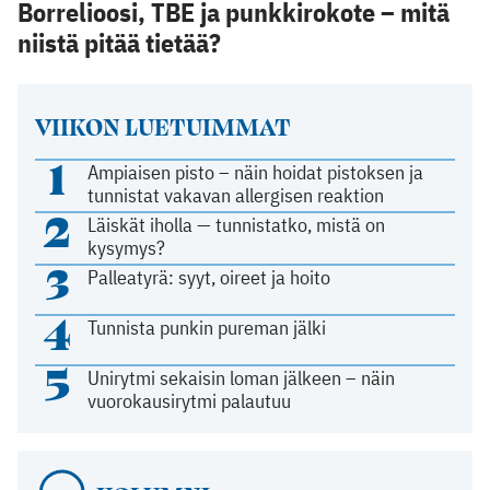
Borrelioosi, TBE ja punkkirokote – mitä
niistä pitää tietää?
VIIKON LUETUIMMAT
1
Ampiaisen pisto – näin hoidat pistoksen ja
tunnistat vakavan allergisen reaktion
2
Läiskät iholla — tunnistatko, mistä on
kysymys?
3
Palleatyrä: syyt, oireet ja hoito
4
Tunnista punkin pureman jälki
5
Unirytmi sekaisin loman jälkeen – näin
vuorokausirytmi palautuu