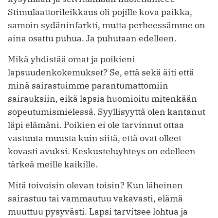
Stimulaattorileikkaus oli pojille kova paikka,
samoin sydäninfarkti, mutta perheessämme on
aina osattu puhua. Ja puhutaan edelleen.
Mikä yhdistää omat ja poikieni
lapsuudenkokemukset? Se, että sekä äiti että
minä sairastuimme parantumattomiin
sairauksiin, eikä lapsia huomioitu mitenkään
sopeutumismielessä. Syyllisyyttä olen kantanut
läpi elämäni. Poikien ei ole tarvinnut ottaa
vastuuta muusta kuin siitä, että ovat olleet
kovasti avuksi. Keskusteluyhteys on edelleen
tärkeä meille kaikille.
Mitä toivoisin olevan toisin? Kun läheinen
sairastuu tai vammautuu vakavasti, elämä
muuttuu pysyvästi. Lapsi tarvitsee lohtua ja