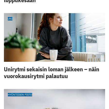
loppukesään
UNI
Unirytmi sekaisin loman jälkeen – näin
vuorokausirytmi palautuu
HYÖNTEISEN PISTO