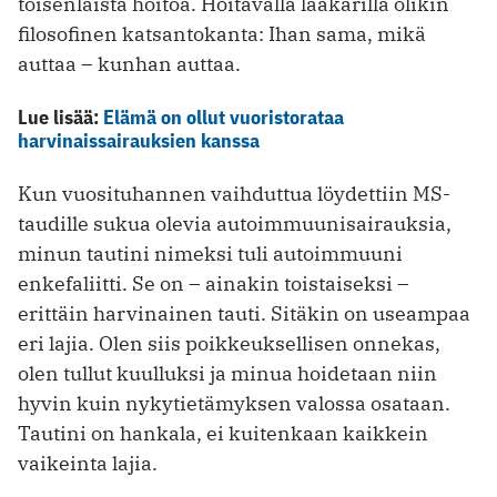
toisenlaista hoitoa. Hoitavalla lääkärillä olikin
filosofinen katsantokanta: Ihan sama, mikä
auttaa – kunhan auttaa.
Lue lisää:
Elämä on ollut vuoristorataa
harvinaissairauksien kanssa
Kun vuosituhannen vaihduttua löydettiin MS-
taudille sukua olevia autoimmuunisairauksia,
minun tautini nimeksi tuli autoimmuuni
enkefaliitti. Se on – ainakin toistaiseksi –
erittäin harvinainen tauti. Sitäkin on useampaa
eri lajia. Olen siis poikkeuksellisen onnekas,
olen tullut kuulluksi ja minua hoidetaan niin
hyvin kuin nykytietämyksen valossa osataan.
Tautini on hankala, ei kuitenkaan kaikkein
vaikeinta lajia.