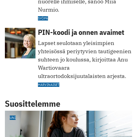
nuorelle ihmiselle, sanoo Miia
Nurmio.
SYÖPÄ
PIN-koodi ja onnen avaimet
Lapset seulotaan yleisimpien
yhteisössä periytyvien tautigeenien
suhteen jo koulussa, kirjoittaa Anu
Wartiovaara
ultraortodoksijuutalaisten arjesta.
HARVINAISET
Suosittelemme
UNI