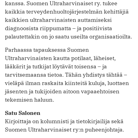
kanssa. Suomen Ultraharvinaiset ry. tukee
kaikkia terveydenhuoltojärjestelmän kehittäjiä
kaikkien ultraharvinaisten auttamiseksi
diagnoosista riippumatta – ja positiivista
palautettakin on jo saatu useilta organisaatioilta.
Parhaassa tapauksessa Suomen
Ultraharvinaisten kautta potilaat, läheiset,
lääkärit ja tutkijat löytävät toisensa – ja
tarvitsemaansa tietoa. Tähän yhdistys tähtää –
vieläpä ilman raskaita kiinteitä kuluja, luottaen
jäsenten ja tukijoiden aitoon vapaaehtoisen
tekemisen haluun.
Satu Salonen
Kirjoittaja on kolumnisti ja tietokirjailija sekä
Suomen Ultraharvinaiset ry:n puheenjohtaja.