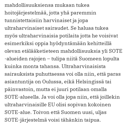
mahdollisuuksiensa mukaan tukea
hoitojärjestelmää, jotta yhä paremmin
tunnistettaisiin harvinaiset ja jopa
ultraharvinaiset sairaudet. Se haluaa tukea
myös ultraharvinaisia potilaita jotta he voisivat
esimerkiksi oppia hyödyntämään kehitteillä
olevan etälääketieteen mahdollisuuksia yli SOTE
-alueiden rajojen – tulipa niitä Suomeen lopulta
kuinka monta tahansa. Ultraharvinaisista
sairauksista puhuttaessa voi olla niin, että paras
asiantuntija on Oulussa, eikä Helsingissä tai
päinvastoin, mutta ei juuri potilaan omalla
SOTE-alueella. Ja voi olla jopa niin, että joillekin
ultraharvinaisille EU olisi sopivan kokoinen
SOTE-alue. Toivon että Suomen uusi, uljas
SOTE-järjestelmä voisi tähänkin taipua.