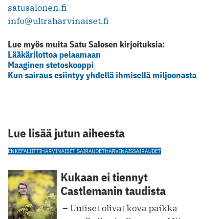
satusalonen.fi
info@ultraharvinaiset.fi
Lue myös muita Satu Salosen kirjoituksia:
Lääkärilottoa pelaamaan
Maaginen stetoskooppi
Kun sairaus esiintyy yhdellä ihmisellä miljoonasta
Lue lisää jutun aiheesta
ENKEFALIITTI
HARVINAISET SAIRAUDET
HARVINAISSAIRAUDET
Kukaan ei tiennyt
Castlemanin taudista
­ – Uutiset olivat kova paikka