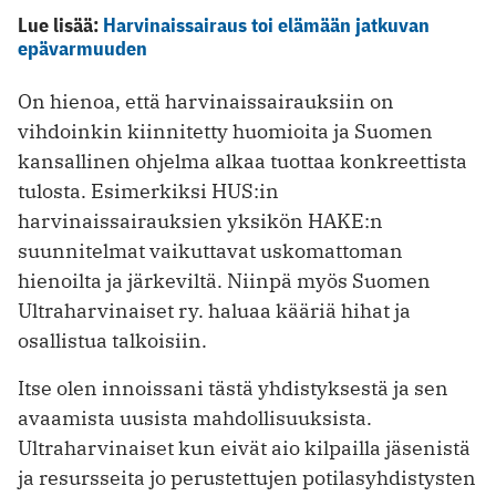
Lue lisää:
Harvinaissairaus toi elämään jatkuvan
epävarmuuden
On hienoa, että harvinaissairauksiin on
vihdoinkin kiinnitetty huomioita ja Suomen
kansallinen ohjelma alkaa tuottaa konkreettista
tulosta. Esimerkiksi HUS:in
harvinaissairauksien yksikön HAKE:n
suunnitelmat vaikuttavat uskomattoman
hienoilta ja järkeviltä. Niinpä myös Suomen
Ultraharvinaiset ry. haluaa kääriä hihat ja
osallistua talkoisiin.
Itse olen innoissani tästä yhdistyksestä ja sen
avaamista uusista mahdollisuuksista.
Ultraharvinaiset kun eivät aio kilpailla jäsenistä
ja resursseita jo perustettujen potilasyhdistysten