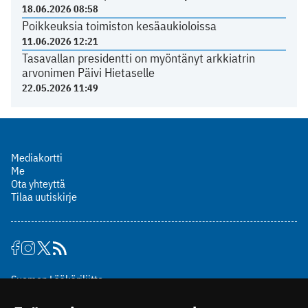
18.06.2026 08:58
Poikkeuksia toimiston kesäaukioloissa
11.06.2026 12:21
Tasavallan presidentti on myöntänyt arkkiatrin
arvonimen Päivi Hietaselle
22.05.2026 11:49
Mediakortti
Me
Ota yhteyttä
Tilaa uutiskirje
Suomen Lääkäriliitto
Mäkelänkatu 2, PL 49