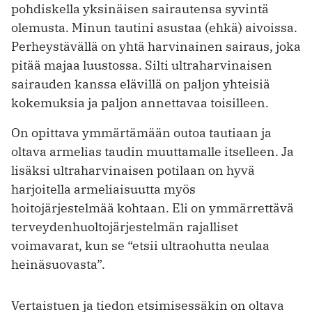
pohdiskella yksinäisen sairautensa syvintä
olemusta. Minun tautini asustaa (ehkä) aivoissa.
Perheystävällä on yhtä harvinainen sairaus, joka
pitää majaa luustossa. Silti ultraharvinaisen
sairauden kanssa elävillä on paljon yhteisiä
kokemuksia ja paljon annettavaa toisilleen.
On opittava ymmärtämään outoa tautiaan ja
oltava armelias taudin muuttamalle itselleen. Ja
lisäksi ultraharvinaisen potilaan on hyvä
harjoitella armeliaisuutta myös
hoitojärjestelmää kohtaan. Eli on ymmärrettävä
terveydenhuoltojärjestelmän rajalliset
voimavarat, kun se “etsii ultraohutta neulaa
heinäsuovasta”.
Vertaistuen ja tiedon etsimisessäkin on oltava