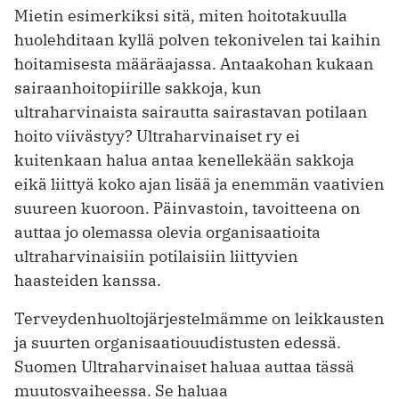
Mietin esimerkiksi sitä, miten hoitotakuulla
huolehditaan kyllä polven tekonivelen tai kaihin
hoitamisesta määräajassa. Antaakohan kukaan
sairaanhoitopiirille sakkoja, kun
ultraharvinaista sairautta sairastavan potilaan
hoito viivästyy? Ultraharvinaiset ry ei
kuitenkaan halua antaa kenellekään sakkoja
eikä liittyä koko ajan lisää ja enemmän vaativien
suureen kuoroon. Päinvastoin, tavoitteena on
auttaa jo olemassa olevia organisaatioita
ultraharvinaisiin potilaisiin liittyvien
haasteiden kanssa.
Terveydenhuoltojärjestelmämme on leikkausten
ja suurten organisaatiouudistusten edessä.
Suomen Ultraharvinaiset haluaa auttaa tässä
muutosvaiheessa. Se haluaa