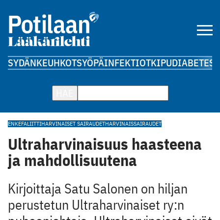
SYDÄN
KEUHKOT
SYÖPÄ
INFEKTIOT
KIPU
DIABETES
A
HAE
ENKEFALIITTI
HARVINAISET SAIRAUDET
HARVINAISSAIRAUDET
Ultraharvinaisuus haasteena
ja mahdollisuutena
Kirjoittaja Satu Salonen on hiljan
perustetun Ultraharvinaiset ry:n