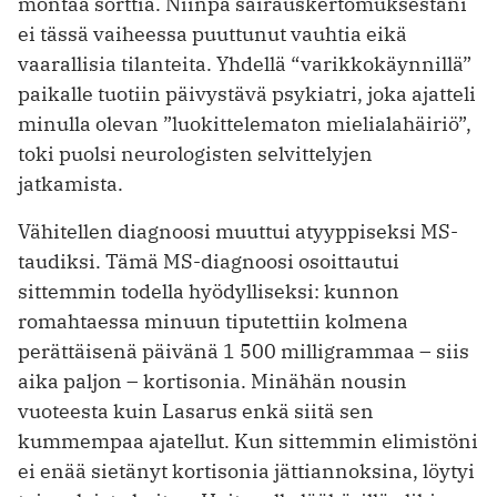
montaa sorttia. Niinpä sairauskertomuksestani
ei tässä vaiheessa puuttunut vauhtia eikä
vaarallisia tilanteita. Yhdellä “varikkokäynnillä”
paikalle tuotiin päivystävä psykiatri, joka ajatteli
minulla olevan ”luokittelematon mielialahäiriö”,
toki puolsi neurologisten selvittelyjen
jatkamista.
Vähitellen diagnoosi muuttui atyyppiseksi MS-
taudiksi. Tämä MS-diagnoosi osoittautui
sittemmin todella hyödylliseksi: kunnon
romahtaessa minuun tiputettiin kolmena
perättäisenä päivänä 1 500 milligrammaa – siis
aika paljon – kortisonia. Minähän nousin
vuoteesta kuin Lasarus enkä siitä sen
kummempaa ajatellut. Kun sittemmin elimistöni
ei enää sietänyt kortisonia jättiannoksina, löytyi