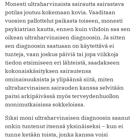
Monesti ultraharvinaista sairautta sairastava
potilas joutuu kokemaan kovia. Vaaditaan
vuosien pallottelut paikasta toiseen, monesti
psykiatrian kautta, ennen kuin vihdoin saa sen
oikean ultraharvinaisen diagnoosin. Ja sitten
sen diagnoosin saatuaan on käytettävä ei
tunteja, vaan joskus päiviä tai jopa viikkoja
tiedon etsimiseen eri lähteistä, saadakseen
kokonaiskäsityksen sairautensa
ominaisuuksista ja ylipäänsä siitä, miten
ultraharvinaisen sairauden kanssa selvitään
paitsi arkipäivässä myös terveydenhuollon
monimutkaisissa sokkeloissa.
Siksi moni ultraharvinaisen diagnoosin saanut
onkin tuntenut itsensä yksinäiseksi – kun ei
tunne ketään toista, jonka kanssa voisi