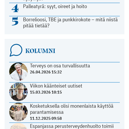
4
Palleatyrä: syyt, oireet ja hoito
5
Borrelioosi, TBE ja punkkirokote – mitä niistä
pitää tietää?
KOLUMNI
Terveys on osa turvallisuutta
26.04.2026 15:32
Viikon käänteiset uutiset
15.03.2026 10:15
Kosketuksella olisi monenlaista käyttöä
parantamisessa
11.12.2025 09:58
Espanjassa perusterveydenhuolto toimii