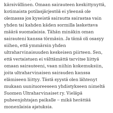
kärsivällinen. Omaan sairauteen keskittynyttä,
kotimaista potilasjärjestöä ei yleensä ole
olemassa jos kyseistä sairautta sairastaa vain
yhden tai kahden käden sormilla laskettava
määrä suomalaisia. Tähän minäkin oman
sairauteni kanssa törmäsin. Ja tämä oli osasyy
siihen, että ymmärsin yhden
ultraharvinaisuuden keskeisen piirteen. Sen,
että vertaistuen ei välttämättä tarvitse liittyä
omaan sairauteeni, vaan niihin kokemuksiin,
joita ultraharvinaisen sairauden kanssa
elämiseen liittyy. Tästä syystä olen lähtenyt
mukaan uunituoreeseen yhdistykseen nimeltä
Suomen Ultraharvinaiset ry. Vieläpä
puheenjohtajan paikalle – mikä herättää
monenlaisia ajatuksia.