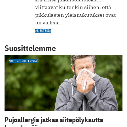
viittaavat kuitenkin siihen, että
pikkulasten yleisnukutukset ovat
turvallisia.
ANESTESIA
Suosittelemme
SIITEPÖLYALLERGIA
Pujoallergia jatkaa siitepölykautta