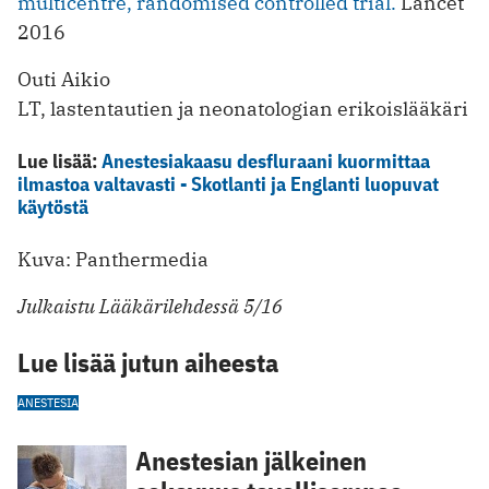
multicentre, randomised controlled trial.
Lancet
2016
Outi Aikio
LT, lastentautien ja neonatologian erikoislääkäri
Lue lisää:
Anestesiakaasu desfluraani kuormittaa
ilmastoa valtavasti - Skotlanti ja Englanti luopuvat
käytöstä
Kuva: Panthermedia
Julkaistu Lääkärilehdessä 5/16
Lue lisää jutun aiheesta
ANESTESIA
Anestesian jälkeinen