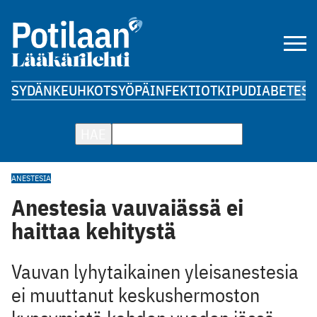
SYDÄN
KEUHKOT
SYÖPÄ
INFEKTIOT
KIPU
DIABETES
A
HAE
ANESTESIA
Anestesia vauvaiässä ei
haittaa kehitystä
Vauvan lyhytaikainen yleisanestesia
ei muuttanut keskushermoston