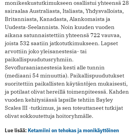
monikeskustutkimukseen osallistui yhteensä 28
sairaalaa Australiasta, Italiasta, Yhdysvalloista,
Britanniasta, Kanadasta, Alankomaista ja
Uudesta-Seelannista. Noin kuuden vuoden
aikana satunnaistettiin yhteensä 722 vauvaa,
joista 532 saatiin jatkotutkimukseen. Lapset
arvottiin joko yleisanestesia- tai
paikallispuudutusryhmiin.
Sevofluraanianestesia kesti alle tunnin
(mediaani 54 minuuttia). Paikallispuudutukset
suoritettiin paikallisten käytäntöjen mukaisesti,
ja potilaat olivat hereillä toimenpiteessä. Kahden
vuoden kehitysiässä lapsille tehtiin Bayley
Scales III -tutkimus, ja sen toteuttaneet tutkijat
olivat sokkoutettuja hoitoryhmälle.
Lue lisää:
Ketamiini on tehokas ja monikäyttöinen