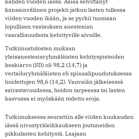
kahden vuoden iässä. Asiaa selvittänyt
kansainvälinen projekti jatkuu lasten tullessa
viiden vuoden ikään, ja se pyrkii tuomaan
lopullisen vastauksen anestesian
vaarallisuudesta kehittyville aivoille.
Tutkimustulosten mukaan
yleisanestesiaryhmäläisten kehityspisteiden
keskiarvo (SD) oli 98,2 (14,7) ja
vertailuryhmäläisten eli spinaalipuudutuksessa
hoidettujen 98,6 (14,2). Vauvaiän jälkeisessä
sairastavuudessa, hoidon tarpeessa tai lasten
kasvussa ei myöskään todettu eroja.
Tutkimuksessa seurattiin alle viiden kuukauden
iässä nivustyräleikkaukseen joutuneiden
pikkulasten kehitystä. Laajaan