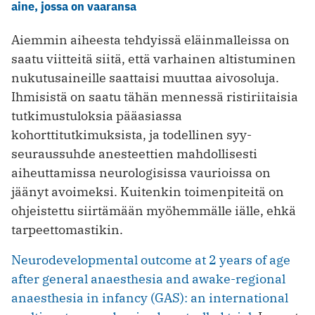
aine, jossa on vaaransa
Aiemmin aiheesta tehdyissä eläinmalleissa on
saatu viitteitä siitä, että varhainen altistuminen
nukutusaineille saattaisi muuttaa aivosoluja.
Ihmisistä on saatu tähän mennessä ristiriitaisia
tutkimustuloksia pääasiassa
kohorttitutkimuksista, ja todellinen syy-
seuraussuhde anesteettien mahdollisesti
aiheuttamissa neurologisissa vaurioissa on
jäänyt avoimeksi. Kuitenkin toimenpiteitä on
ohjeistettu siirtämään myöhemmälle iälle, ehkä
tarpeettomastikin.
Neurodevelopmental outcome at 2 years of age
after general anaesthesia and awake-regional
anaesthesia in infancy (GAS): an international