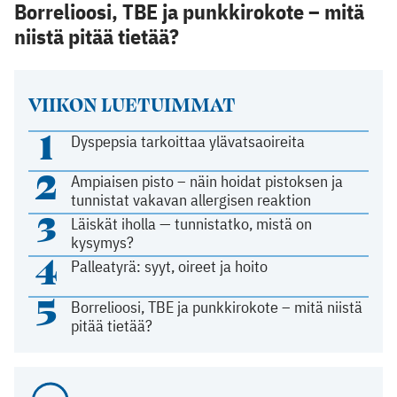
Borrelioosi, TBE ja punkkirokote – mitä
niistä pitää tietää?
VIIKON LUETUIMMAT
1
Dyspepsia tarkoittaa ylävatsaoireita
2
Ampiaisen pisto – näin hoidat pistoksen ja
tunnistat vakavan allergisen reaktion
3
Läiskät iholla — tunnistatko, mistä on
kysymys?
4
Palleatyrä: syyt, oireet ja hoito
5
Borrelioosi, TBE ja punkkirokote – mitä niistä
pitää tietää?