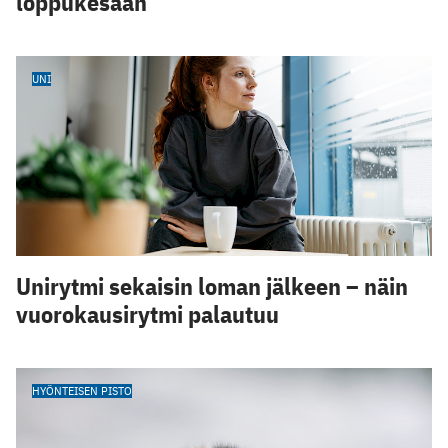
loppukesään
UNI
Unirytmi sekaisin loman jälkeen – näin
vuorokausirytmi palautuu
HYÖNTEISEN PISTO