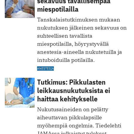
sekavuus tavallisempaa
miespotilailla
Tanskalaistutkimuksen mukaan
nukutuksen jälkeinen sekavuus on
suhteellisen tavallista
miespotilailla, höyrystyvällä
anestesia-aineella nukutetuilla ja
intuboiduilla potilailla.
ANESTESIA
Tutkimus: Pikkulasten
leikkausnukutuksista ei
haittaa kehitykselle
Nukutusaineiden on pelätty
aiheuttavan pikkulapsille
myöhempiä ongelmia. Tiedelehti
JAMAssa julkaistut tulokset