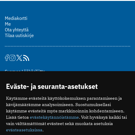
Mediakortti
Me
Ota yhteyttä
Tilaa uutiskirje
Suomen Lääkäriliitto
Mäkelänkatu 2, PL 49
Eväste- ja seuranta-asetukset
00510 Helsinki
puh. (09) 393 091
Käytämme evästeitä käyttökokemuksen parantamiseen ja
toimitus@potilaanlaakarilehti.fi
kävijämäärämme analysoimiseen. Suostumuksellasi
käytämme evästeitä myös markkinoinnin kohdentamiseen.
ISSN 2323-9476
Lisää tietoa
evästekäytännöistämme
. Voit hyväksyä kaikki tai
vain välttämättömät evästeet sekä muokata asetuksia
evästeasetuksissa
.