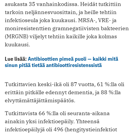
asukasta 35 vanhainkodissa. Heidät tutkittiin
tarkoin neljännesvuosittain, ja heille tehtiin
infektioseula joka kuukausi. MRSA-, VRE- ja
moniresistenttien gramnegatiivisten bakteerien
(MRGNB) viljelyt tehtiin kaikille joka kolmas
kuukausi.
Lue lisää:
Antibioottien pimeä puoli — kaikki mitä
sinun pitää tietää antibioottiresistenssistä
Tutkittavien keski-ikä oli 87 vuotta, 61 %:lla oli
erittäin pitkälle edennyt dementia, ja 88 %:lla
elvyttämättäjättämispäätös.
Tutkittavista 66 %:lla oli seuranta-aikana
ainakin yksi infektioepäily. Yhteensä
infektioepäilyjä oli 496 (hengitystieinfektiot