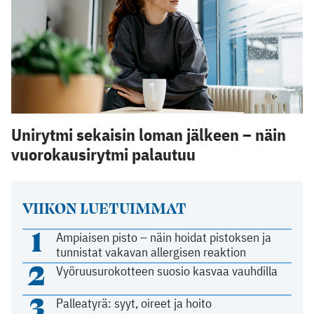
Unirytmi sekaisin loman jälkeen – näin
vuorokausirytmi palautuu
VIIKON LUETUIMMAT
1
Ampiaisen pisto – näin hoidat pistoksen ja
tunnistat vakavan allergisen reaktion
2
Vyöruusurokotteen suosio kasvaa vauhdilla
3
Palleatyrä: syyt, oireet ja hoito