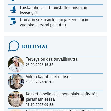
4
Läiskät iholla — tunnistatko, mistä on
kysymys?
5
Unirytmi sekaisin loman jälkeen – näin
vuorokausirytmi palautuu
KOLUMNI
Terveys on osa turvallisuutta
26.04.2026 15:32
Viikon käänteiset uutiset
15.03.2026 10:15
Kosketuksella olisi monenlaista käyttöä
parantamisessa
11.12.2025 09:58