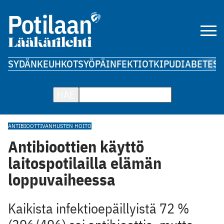
SYDÄN
KEUHKOT
SYÖPÄ
INFEKTIOT
KIPU
DIABETES
A
HAE
ANTIBIOOTTI
VANHUSTEN HOITO
Antibioottien käyttö
laitospotilailla elämän
loppuvaiheessa
Kaikista infektioepäillyistä 72 %