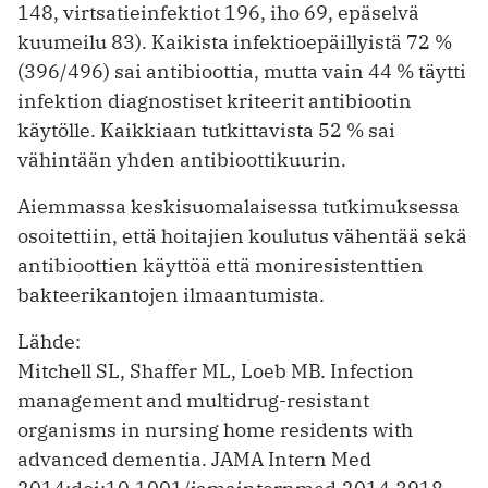
148, virtsatieinfektiot 196, iho 69, epäselvä
kuumeilu 83). Kaikista infektioepäillyistä 72 %
(396/496) sai antibioottia, mutta vain 44 % täytti
infektion diagnostiset kriteerit antibiootin
käytölle. Kaikkiaan tutkittavista 52 % sai
vähintään yhden antibioottikuurin.
Aiemmassa keskisuomalaisessa tutkimuksessa
osoitettiin, että hoitajien koulutus vähentää sekä
antibioottien käyttöä että moniresistenttien
bakteerikantojen ilmaantumista.
Lähde:
Mitchell SL, Shaffer ML, Loeb MB. Infection
management and multidrug-resistant
organisms in nursing home residents with
advanced dementia. JAMA Intern Med