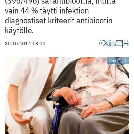
(396/496) sai antibioottia, mutta
vain 44 % täytti infektion
diagnostiset kriteerit antibiootin
käytölle.
30.10.2014 13.00
Kuva 1 / 1