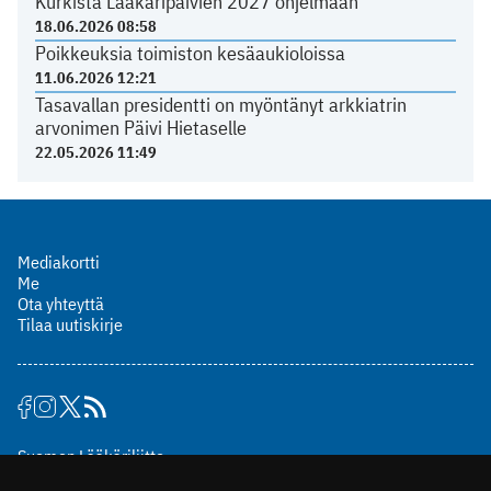
Kurkista Lääkäripäivien 2027 ohjelmaan
18.06.2026 08:58
Poikkeuksia toimiston kesäaukioloissa
11.06.2026 12:21
Tasavallan presidentti on myöntänyt arkkiatrin
arvonimen Päivi Hietaselle
22.05.2026 11:49
Mediakortti
Me
Ota yhteyttä
Tilaa uutiskirje
Suomen Lääkäriliitto
Mäkelänkatu 2, PL 49