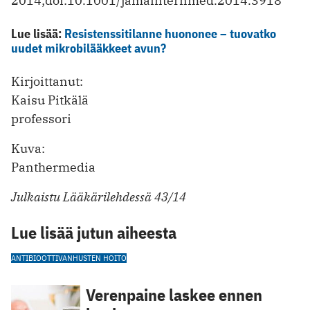
2014;doi:10.1001/jamainternmed.2014.3918
Lue lisää:
Resistenssitilanne huononee – tuovatko
uudet mikrobilääkkeet avun?
Kirjoittanut:
Kaisu Pitkälä
professori
Kuva:
Panthermedia
Julkaistu Lääkärilehdessä 43/14
Lue lisää jutun aiheesta
ANTIBIOOTTI
VANHUSTEN HOITO
Verenpaine laskee ennen