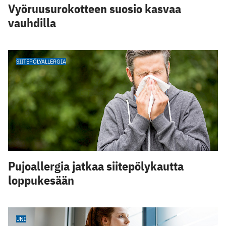
Vyöruusurokotteen suosio kasvaa
vauhdilla
SIITEPÖLYALLERGIA
Pujoallergia jatkaa siitepölykautta
loppukesään
UNI