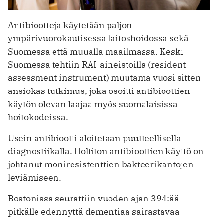
Antibiootteja käytetään paljon
ympärivuorokautisessa laitoshoidossa sekä
Suomessa että muualla maailmassa. Keski-
Suomessa tehtiin RAI-aineistoilla (resident
assessment instrument) muutama vuosi sitten
ansiokas tutkimus, joka osoitti antibioottien
käytön olevan laajaa myös suomalaisissa
hoitokodeissa.
Usein antibiootti aloitetaan puutteellisella
diagnostiikalla. Holtiton antibioottien käyttö on
johtanut moniresistenttien bakteerikantojen
leviämiseen.
Bostonissa seurattiin vuoden ajan 394:ää
pitkälle edennyttä dementiaa sairastavaa