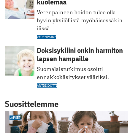
kuolemaa
Verenpaineen hoidon tulee olla
hyvin yksilöllistä myöhäisessäkin
iässä.
VERENPAINE
Doksisykliini onkin harmiton
lapsen hampaille
Suomalaistutkimus osoitti
ennakkokäsitykset vääriksi.
ANTIBIOOTTI
Suosittelemme
LAPSET