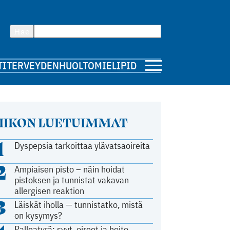
Hae
TI
TERVEYDENHUOLTO
MIELIPIDE
IIKON LUETUIMMAT
1
Dyspepsia tarkoittaa ylävatsaoireita
2
Ampiaisen pisto – näin hoidat
pistoksen ja tunnistat vakavan
allergisen reaktion
3
Läiskät iholla — tunnistatko, mistä
on kysymys?
Palleatyrä: syyt, oireet ja hoito