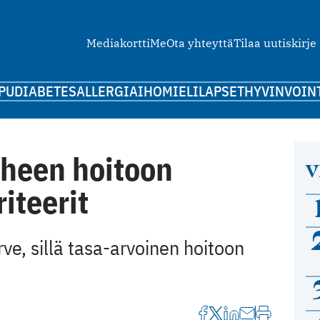
Mediakortti
Me
Ota yhteyttä
Tilaa uutiskirje
PU
DIABETES
ALLERGIA
IHO
MIELI
LAPSET
HYVINVOIN
heen hoitoon
V
iteerit
rve, sillä tasa-arvoinen hoitoon