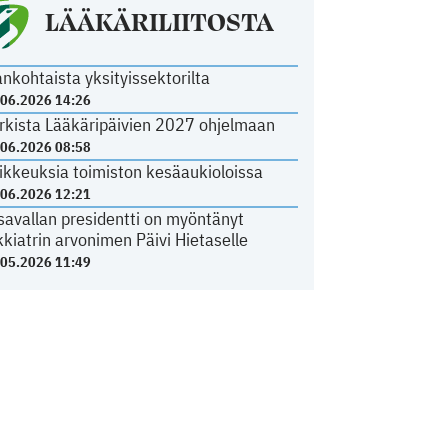
LÄÄKÄRILIITOSTA
ankohtaista yksityissektorilta
.06.2026 14:26
rkista Lääkäripäivien 2027 ohjelmaan
.06.2026 08:58
ikkeuksia toimiston kesäaukioloissa
.06.2026 12:21
savallan presidentti on myöntänyt
kkiatrin arvonimen Päivi Hietaselle
.05.2026 11:49