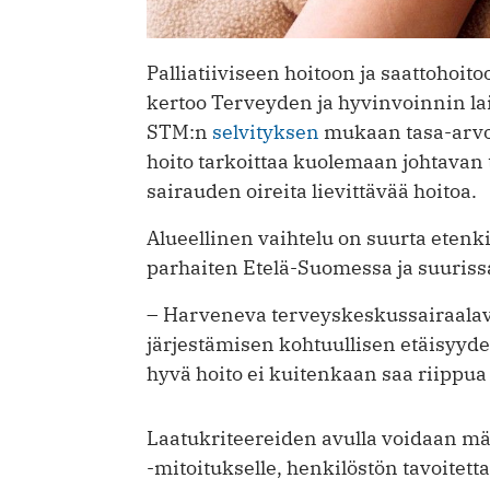
Palliatiiviseen hoitoon ja saattohoito
kertoo Terveyden ja hyvinvoinnin lai
STM:n
selvityksen
mukaan tasa-arvo
hoito tarkoittaa kuolemaan johtava
sairauden oireita lievittävää hoitoa.
Alueellinen vaihtelu on suurta etenkin
parhaiten Etelä-Suomessa ja suuris
– Harveneva terveyskeskussairaala
järjestämisen kohtuullisen etäisyy
hyvä hoito ei kuitenkaan saa riippua
Laatukriteereiden avulla voidaan mää
-mitoitukselle, henkilöstön tavoitett