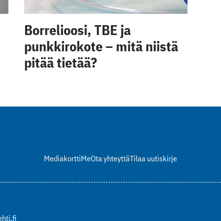
Borrelioosi, TBE ja
punkkirokote – mitä niistä
pitää tietää?
Mediakortti
Me
Ota yhteyttä
Tilaa uutiskirje
hti.fi