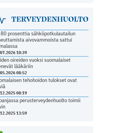
TERVEYDENHUOLTO
i 80 prosenttia sähköpotkulautailun
heuttamista aivovammoista sattui
malassa
.07.2026 10:39
iden oireiden vuoksi suomalaiset
nevät lääkäriin
.05.2026 08:52
omalaisen tehohoidon tulokset ovat
viä
.12.2025 08:19
panjassa perusterveydenhuolto toimii
vin
.12.2025 13:59