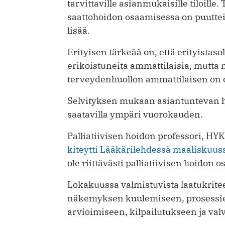
tarvittaville asianmukaisille tiloille. 
saattohoidon osaamisessa on puutteit
lisää.
Erityisen tärkeää on, että erityistas
erikoistuneita ammattilaisia, mutta m
terveydenhuollon ammattilaisen on o
Selvityksen mukaan asiantuntevan h
saatavilla ympäri vuorokauden.
Palliatiivisen hoidon professori, H
kiteytti Lääkärilehdessä maaliskuus
ole riittävästi palliatiivisen hoidon 
Lokakuussa valmistuvista laatukrite
näkemyksen kuulemiseen, prosessie
arvioimiseen, kilpailutukseen ja val