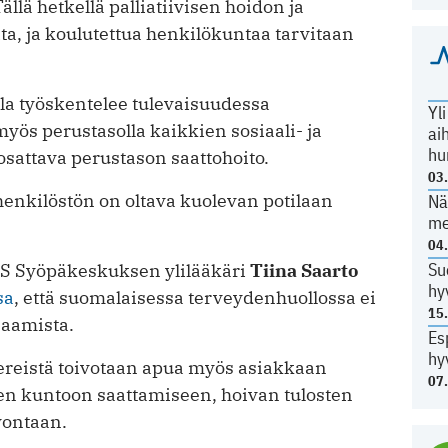
Tällä hetkellä palliatiivisen hoidon ja
a, ja koulutettua henkilökuntaa tarvitaan
olla työskentelee tulevaisuudessa
Yl
yös perustasolla kaikkien sosiaali- ja
ai
hu
sattava perustason saattohoito.
03
enkilöstön on oltava kuolevan potilaan
Nä
me
04
Su
YKS Syöpäkeskuksen ylilääkäri
Tiina Saarto
hy
sa
, että suomalaisessa terveydenhuollossa ei
15
osaamista.
Es
hy
ereistä toivotaan apua myös asiakkaan
07
n kuntoon saattamiseen, hoivan tulosten
vontaan.