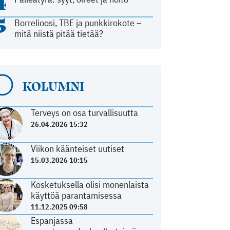
4
5
Borrelioosi, TBE ja punkkirokote –
mitä niistä pitää tietää?
KOLUMNI
Terveys on osa turvallisuutta
26.04.2026 15:32
Viikon käänteiset uutiset
15.03.2026 10:15
Kosketuksella olisi monenlaista
käyttöä parantamisessa
11.12.2025 09:58
Espanjassa