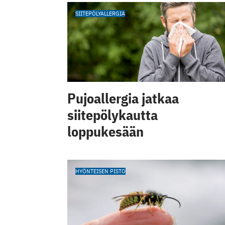
SIITEPÖLYALLERGIA
Pujoallergia jatkaa
siitepölykautta
loppukesään
HYÖNTEISEN PISTO