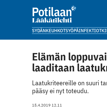
SYDÄN
KEUHKOT
SYÖPÄ
INFEKTIOT
KI
Elämän loppuvai
laaditaan laatukr
Laatukriteereille on suuri ta
pääsy ei nyt toteudu.
15.4.2019 12.11