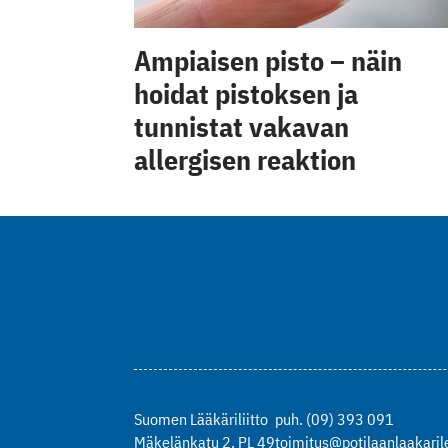
Ampiaisen pisto – näin
hoidat pistoksen ja
tunnistat vakavan
allergisen reaktion
Suomen Lääkäriliitto
puh. (09) 393 091
Mäkelänkatu 2, PL 49
toimitus@potilaanlaakarile