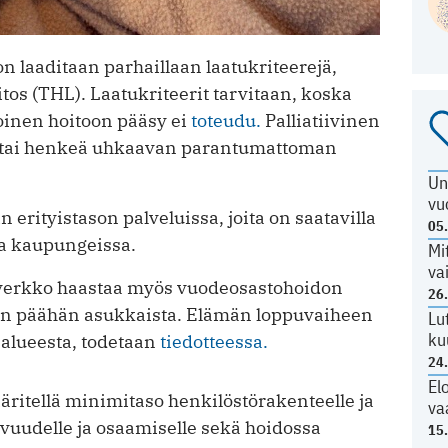
on laaditaan parhaillaan laatukriteerejä,
tos (THL). Laatukriteerit tarvitaan, koska
inen hoitoon pääsy ei
toteudu.
Palliatiivinen
n tai henkeä uhkaavan parantumattoman
Un
vu
 erityistason palveluissa, joita on saatavilla
05
sa kaupungeissa.
Mi
va
verkko haastaa myös vuodeosastohoidon
26
den päähän asukkaista. Elämän loppuvaiheen
Lu
ku
 alueesta, todetaan
tiedotteessa.
24
El
ritellä minimitaso henkilöstörakenteelle ja
va
avuudelle ja osaamiselle sekä hoidossa
15