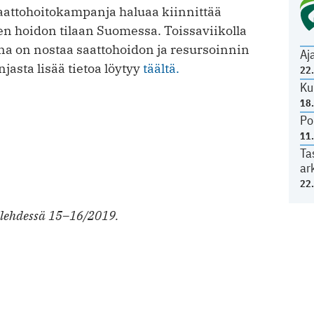
 saattohoitokampanja haluaa kiinnittää
sen hoidon tilaan Suomessa. Toissaviikolla
a on nostaa saattohoidon ja resursoinnin
Aj
asta lisää tietoa löytyy
täältä.
22
Ku
18
Po
11
Ta
ar
22
rilehdessä 15–16/2019.