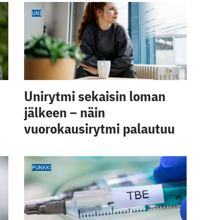
UNI
Unirytmi sekaisin loman
jälkeen – näin
vuorokausirytmi palautuu
PUNKKI