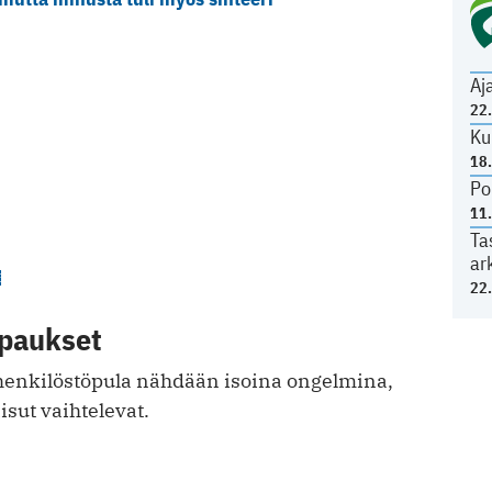
Aj
22
Ku
18
Po
11
Ta
ar
E
22
upaukset
henkilöstöpula nähdään isoina ongelmina,
isut vaihtelevat.