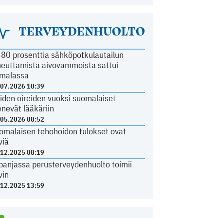
TERVEYDENHUOLTO
i 80 prosenttia sähköpotkulautailun
heuttamista aivovammoista sattui
malassa
.07.2026 10:39
iden oireiden vuoksi suomalaiset
nevät lääkäriin
.05.2026 08:52
omalaisen tehohoidon tulokset ovat
viä
.12.2025 08:19
panjassa perusterveydenhuolto toimii
vin
.12.2025 13:59