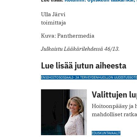
Ulla Järvi
toimittaja
Kuva: Panthermedia
Julkaistu Lääkärilehdessä 46/13.
Lue lisää jutun aiheesta
ENSIHOITO
SOSIAALI- JA TERVEYDENHUOLLON UUDISTUS
SOT
Valittujen l
Hoitoonpääsy ja 
mahdolliset ratka
EDUSKUNTAVAALIT