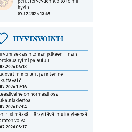
perusterveydenhuolto toimii
hyvin
07.12.2025 13:59
HYVINVOINTI
irytmi sekaisin loman jälkeen – näin
orokausirytmi palautuu
.08.2026 06:13
tä ovat minipillerit ja miten ne
ikuttavat?
.07.2026 19:16
teaalivaihe on normaali osa
ukautiskiertoa
.07.2026 07:04
ohiiri silmässä – ärsyttävä, mutta yleensä
araton vaiva
.07.2026 08:17