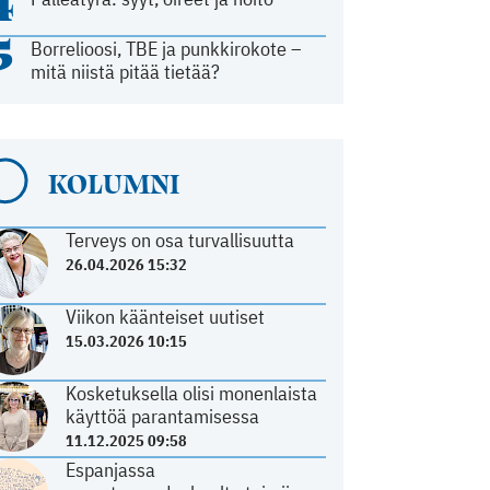
4
5
Borrelioosi, TBE ja punkkirokote –
mitä niistä pitää tietää?
KOLUMNI
Terveys on osa turvallisuutta
26.04.2026 15:32
Viikon käänteiset uutiset
15.03.2026 10:15
Kosketuksella olisi monenlaista
käyttöä parantamisessa
11.12.2025 09:58
Espanjassa