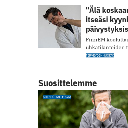
"Älä koskaa
itseäsi kyyn
päivystyksi
FinnEM kouluttaa
uhkatilanteiden 
TERVEYDENHUOLTO
Suosittelemme
SIITEPÖLYALLERGIA