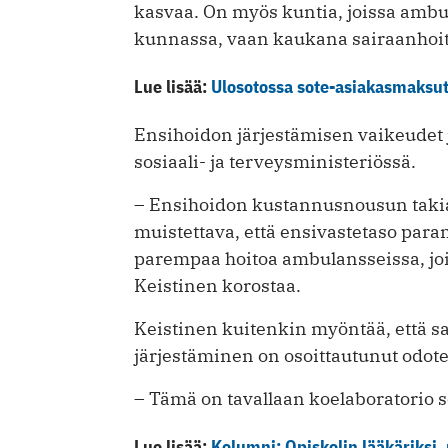
kasvaa. On myös kuntia, joissa ambu
kunnassa, vaan kaukana sairaan­hoit
Lue lisää:
Ulosotossa sote-asiakasmaksu
Ensihoidon järjestämisen ­vaikeudet 
sosiaali- ja terveysministeriössä.
– Ensihoidon kustannusnousun takia 
muistettava, että ensivastetaso par
parempaa hoitoa ambulansseissa, jois
Keistinen korostaa.
Keistinen kuitenkin myöntää, että s
järjestäminen on osoittautunut odot
– Tämä on tavallaan koelaboratorio s
Lue lisää:
Kolumni: Opiskelin lääkäriksi,