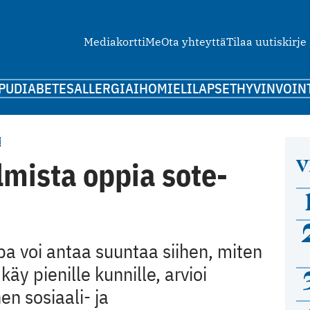
Mediakortti
Me
Ota yhteyttä
Tilaa uutiskirje
PU
DIABETES
ALLERGIA
IHO
MIELI
LAPSET
HYVINVOIN
E
V
mista oppia sote-
pa voi antaa suuntaa siihen, miten
 käy pienille kunnille, arvioi
en sosiaali- ja