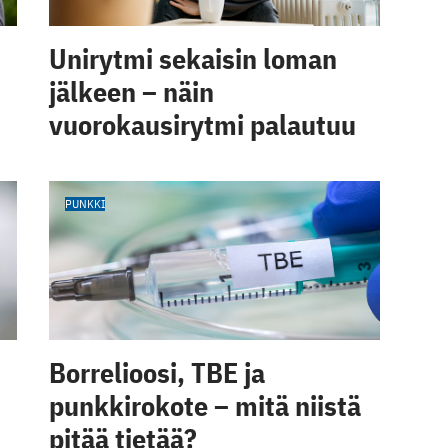
Unirytmi sekaisin loman
jälkeen – näin
vuorokausirytmi palautuu
PUNKKI
Borrelioosi, TBE ja
punkkirokote – mitä niistä
pitää tietää?