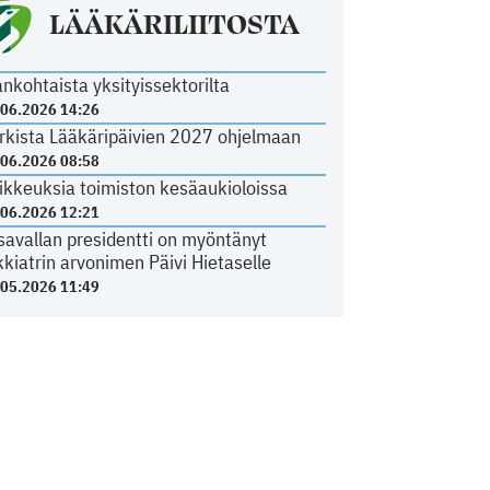
LÄÄKÄRILIITOSTA
ankohtaista yksityissektorilta
.06.2026 14:26
rkista Lääkäripäivien 2027 ohjelmaan
.06.2026 08:58
ikkeuksia toimiston kesäaukioloissa
.06.2026 12:21
savallan presidentti on myöntänyt
kkiatrin arvonimen Päivi Hietaselle
.05.2026 11:49