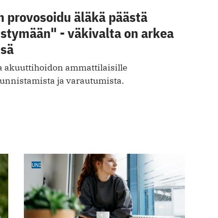
n provosoidu äläkä päästä
istymään" - väkivalta on arkea
ssä
 akuuttihoidon ammattilaisille
tunnistamista ja varautumista.
UNI