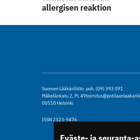
allergisen reaktion
Suomen Lääkäriliitto
puh. (09) 393 091
Mäkelänkatu 2, PL 49
toimitus@potilaanlaakarile
00510 Helsinki
ISSN 2323-9476
Eväste- ja seuranta-