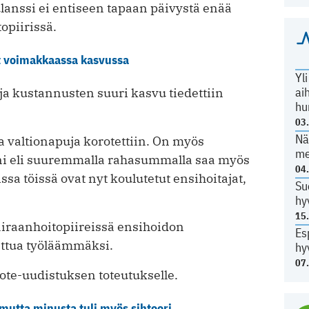
lanssi ei entiseen tapaan päivystä enää
opiirissä.
t voimakkaassa kasvussa
Yl
ai
ja kustannusten suuri kasvu tiedettiin
hu
03
Nä
valtionapuja korotettiin. On myös
me
ani eli suuremmalla rahasummalla saa myös
04
sa töissä ovat nyt koulutetut ensihoitajat,
Su
hy
15
airaanhoitopiireissä ensihoidon
Es
ettua työläämmäksi.
hy
07
ote-uudistuksen toteutukselle.
 mutta minusta tuli myös sihteeri