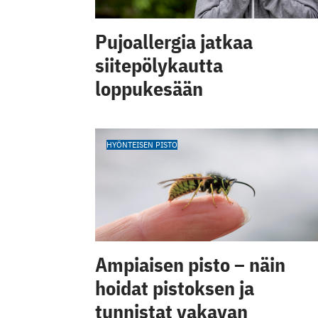
Pujoallergia jatkaa
siitepölykautta
loppukesään
HYÖNTEISEN PISTO
Ampiaisen pisto – näin
hoidat pistoksen ja
tunnistat vakavan