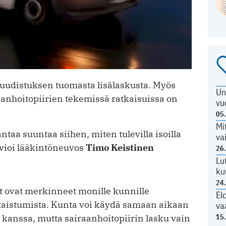
-uudistuksen tuomasta lisälaskusta. Myös
Un
anhoitopiirien tekemissä ­ratkaisuissa on
vu
05
Mi
ntaa suuntaa siihen, miten tulevilla isoilla
va
rvioi lääkintö­neuvos
Timo Keistinen
26
Lu
ku
24
t ovat merkinneet monille kunnille
El
aistumista. Kunta voi käydä samaan aikaan
va
 kanssa, mutta sairaanhoitopiirin lasku vain
15