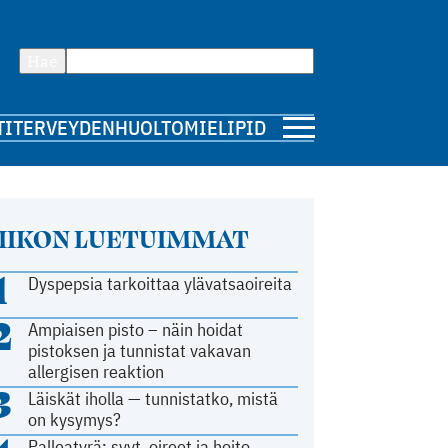
Hae
TI
TERVEYDENHUOLTO
MIELIPIDE
IIKON LUETUIMMAT
1
Dyspepsia tarkoittaa ylävatsaoireita
2
Ampiaisen pisto – näin hoidat
pistoksen ja tunnistat vakavan
allergisen reaktion
3
Läiskät iholla — tunnistatko, mistä
on kysymys?
Palleatyrä: syyt, oireet ja hoito