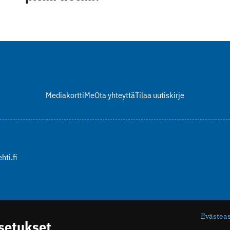
Mediakortti
Me
Ota yhteyttä
Tilaa uutiskirje
hti.fi
Evästea
asetukset