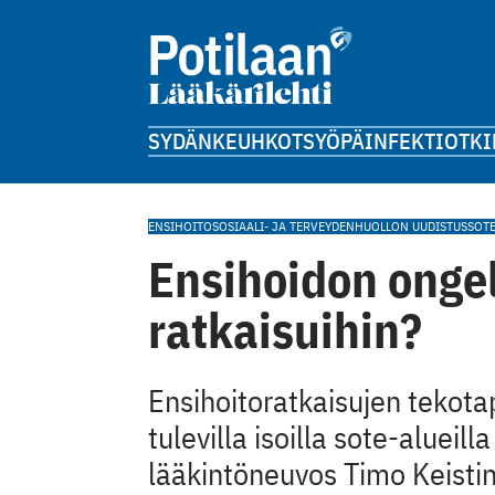
SYDÄN
KEUHKOT
SYÖPÄ
INFEKTIOT
KI
ENSIHOITO
SOSIAALI- JA TERVEYDENHUOLLON UUDISTUS
SOT
Ensihoidon ongel
ratkaisuihin?
Ensihoitoratkaisujen tekota
tulevilla isoilla sote-alueilla
lääkintö­neuvos Timo Keistin