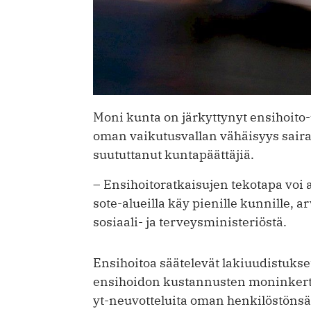
Moni kunta on järkyttynyt ensihoito
oman vaikutusvallan vähäisyys saira
suututtanut kuntapäättäjiä.
– Ensihoitoratkaisujen tekotapa voi a
sote-alueilla käy pienille kunnille, a
sosiaali- ja terveysministeriöstä.
Ensihoitoa säätelevät lakiuudistukse
ensihoidon kustannusten monin­kert
yt-neuvotteluita oman henkilöstönsä