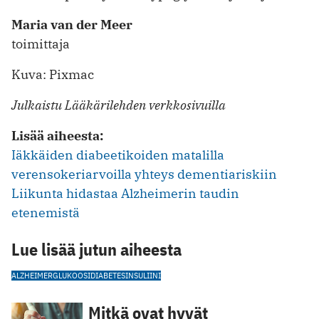
Maria van der Meer
toimittaja
Kuva: Pixmac
Julkaistu Lääkärilehden verkkosivuilla
Lisää aiheesta:
Iäkkäiden diabeetikoiden matalilla
verensokeriarvoilla yhteys dementiariskiin
Liikunta hidastaa Alzheimerin taudin
etenemistä
Lue lisää jutun aiheesta
ALZHEIMER
GLUKOOSI
DIABETES
INSULIINI
Mitkä ovat hyvät