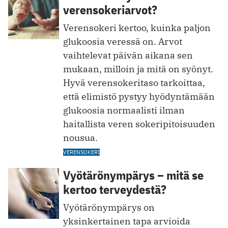
verensokeriarvot?
Verensokeri kertoo, kuinka paljon
glukoosia veressä on. Arvot
vaihtelevat päivän aikana sen
mukaan, milloin ja mitä on syönyt.
Hyvä verensokeritaso tarkoittaa,
että elimistö pystyy hyödyntämään
glukoosia normaalisti ilman
haitallista veren sokeripitoisuuden
nousua.
VERENSOKERI
Vyötärönympärys – mitä se
kertoo terveydestä?
Vyötärönympärys on
yksinkertainen tapa arvioida