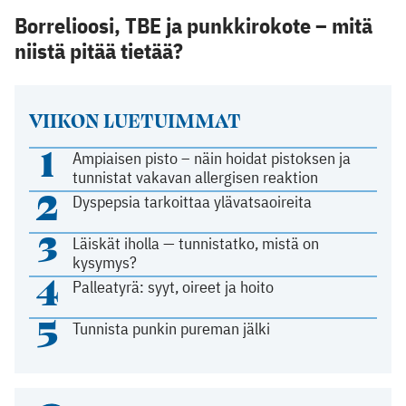
Borrelioosi, TBE ja punkkirokote – mitä
niistä pitää tietää?
VIIKON LUETUIMMAT
1
Ampiaisen pisto – näin hoidat pistoksen ja
tunnistat vakavan allergisen reaktion
2
Dyspepsia tarkoittaa ylävatsaoireita
3
Läiskät iholla — tunnistatko, mistä on
kysymys?
4
Palleatyrä: syyt, oireet ja hoito
5
Tunnista punkin pureman jälki