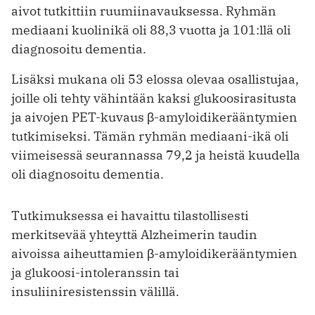
aivot tutkittiin ruumiinavauksessa. Ryhmän
mediaani kuolinikä oli 88,3 vuotta ja 101:llä oli
diagnosoitu dementia.
Lisäksi mukana oli 53 elossa olevaa osallistujaa,
joille oli tehty vähintään kaksi glukoosirasitusta
ja aivojen PET-kuvaus β-amyloidikerääntymien
tutkimiseksi. Tämän ryhmän mediaani-ikä oli
viimeisessä seurannassa 79,2 ja heistä kuudella
oli diagnosoitu dementia.
Tutkimuksessa ei havaittu tilastollisesti
merkitsevää yhteyttä Alzheimerin taudin
aivoissa aiheuttamien β-amyloidikerääntymien
ja glukoosi-intoleranssin tai
insuliiniresistenssin välillä.