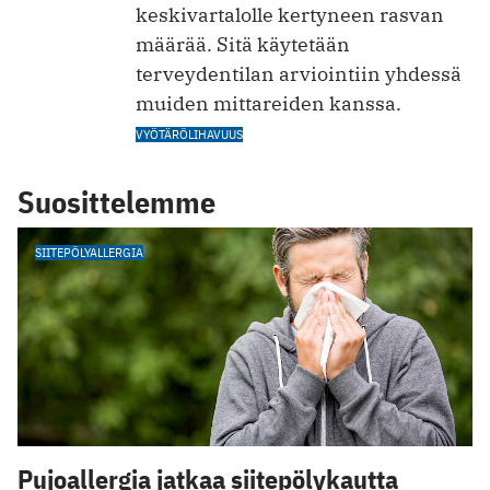
keskivartalolle kertyneen rasvan
määrää. Sitä käytetään
terveydentilan arviointiin yhdessä
muiden mittareiden kanssa.
VYÖTÄRÖLIHAVUUS
Suosittelemme
SIITEPÖLYALLERGIA
Pujoallergia jatkaa siitepölykautta