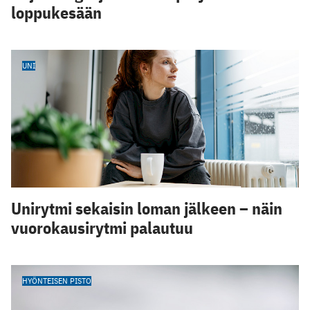
loppukesään
UNI
Unirytmi sekaisin loman jälkeen – näin
vuorokausirytmi palautuu
HYÖNTEISEN PISTO