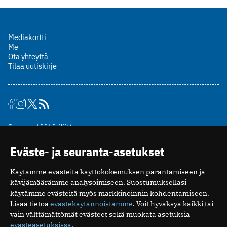
Mediakortti
Me
Ota yhteyttä
Tilaa uutiskirje
Suomen Lääkäriliitto
Mäkelänkatu 2, PL 49
Eväste- ja seuranta-asetukset
00510 Helsinki
puh. (09) 393 091
Käytämme evästeitä käyttökokemuksen parantamiseen ja
toimitus@potilaanlaakarilehti.fi
kävijämäärämme analysoimiseen. Suostumuksellasi
käytämme evästeitä myös markkinoinnin kohdentamiseen.
ISSN 2323-9476
Lisää tietoa
evästekäytännöistämme
. Voit hyväksyä kaikki tai
vain välttämättömät evästeet sekä muokata asetuksia
evästeasetuksissa
.