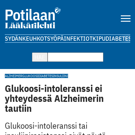
SYDÄN
KEUHKOT
SYÖPÄ
INFEKTIOT
KIPU
DIABETES
A
HAE
ALZHEIMER
GLUKOOSI
DIABETES
INSULIINI
Glukoosi-intoleranssi ei
yhteydessä Alzheimerin
tautiin
Glukoosi-intoleranssi tai