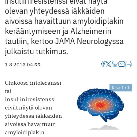
insuliiniresistenssi eivät näytä
olevan yhteydessä iäkkäiden
aivoissa havaittuun amyloidiplakin
kerääntymiseen ja Alzheimerin
tautiin, kertoo JAMA Neurologyssa
julkaistu tutkimus.
1.8.2013 04.55
Glukoosi-intoleranssi
Kuva 1 / 1
tai
insuliiniresistenssi
eivät näytä olevan
yhteydessä iäkkäiden
aivoissa havaittuun
amyloidiplakin