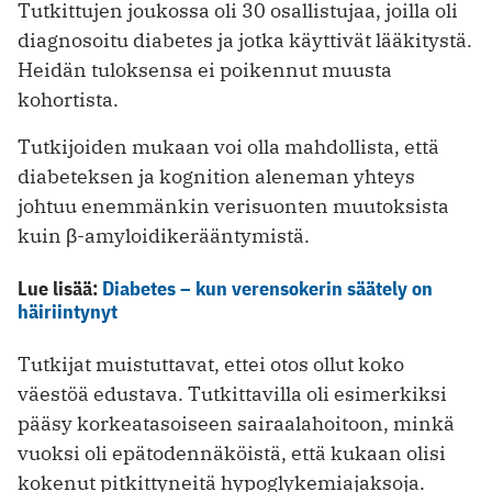
Tutkittujen joukossa oli 30 osallistujaa, joilla oli
diagnosoitu diabetes ja jotka käyttivät lääkitystä.
Heidän tuloksensa ei poikennut muusta
kohortista.
Tutkijoiden mukaan voi olla mahdollista, että
diabeteksen ja kognition aleneman yhteys
johtuu enemmänkin verisuonten muutoksista
kuin β-amyloidikerääntymistä.
Lue lisää:
Diabetes – kun verensokerin säätely on
häiriintynyt
Tutkijat muistuttavat, ettei otos ollut koko
väestöä edustava. Tutkittavilla oli esimerkiksi
pääsy korkeatasoiseen sairaalahoitoon, minkä
vuoksi oli epätodennäköistä, että kukaan olisi
kokenut pitkittyneitä hypoglykemiajaksoja.