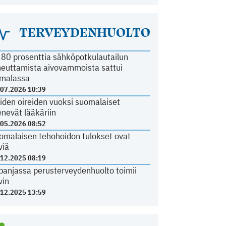
TERVEYDENHUOLTO
i 80 prosenttia sähköpotkulautailun
heuttamista aivovammoista sattui
malassa
.07.2026 10:39
iden oireiden vuoksi suomalaiset
nevät lääkäriin
.05.2026 08:52
omalaisen tehohoidon tulokset ovat
viä
.12.2025 08:19
panjassa perusterveydenhuolto toimii
vin
.12.2025 13:59