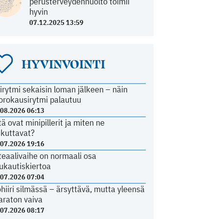
perusterveydenhuolto toimii
hyvin
07.12.2025 13:59
HYVINVOINTI
irytmi sekaisin loman jälkeen – näin
orokausirytmi palautuu
.08.2026 06:13
tä ovat minipillerit ja miten ne
ikuttavat?
.07.2026 19:16
teaalivaihe on normaali osa
ukautiskiertoa
.07.2026 07:04
ohiiri silmässä – ärsyttävä, mutta yleensä
araton vaiva
.07.2026 08:17