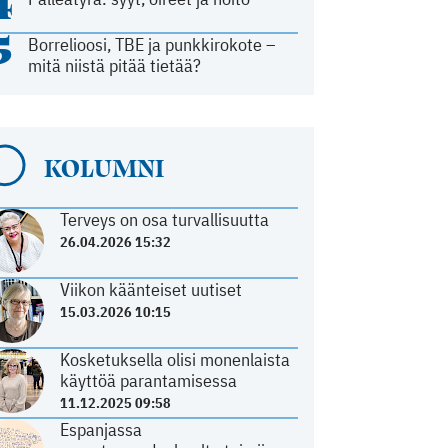
4
5
Borrelioosi, TBE ja punkkirokote –
mitä niistä pitää tietää?
KOLUMNI
Terveys on osa turvallisuutta
26.04.2026 15:32
Viikon käänteiset uutiset
15.03.2026 10:15
Kosketuksella olisi monenlaista
käyttöä parantamisessa
11.12.2025 09:58
Espanjassa