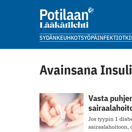
SYDÄN
KEUHKOT
SYÖPÄ
INFEKTIOT
KI
Avainsana Insuli
Vasta puhjen
sairaalahoit
Jos tyypin 1 diab
sairaalahoitoon,