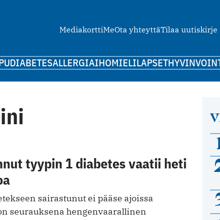
Mediakortti
Me
Ota yhteyttä
Tilaa uutiskirje
PU
DIABETES
ALLERGIA
IHO
MIELI
LAPSET
HYVINVOIN
ini
V
nut tyypin 1 diabetes vaatii heti
oa
etekseen sairastunut ei pääse ajoissa
 on seurauksena hengenvaarallinen