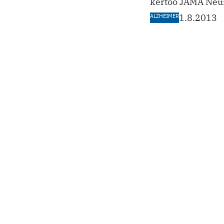
kertoo JAMA Neur
ALZHEIMER
1.8.2013