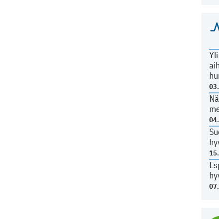
Yl
ai
hu
03
Nä
me
04
Su
hy
15
Es
hy
07