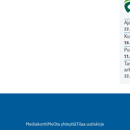
Aj
22
Ku
18
Po
11
Ta
ar
22
Mediakortti
Me
Ota yhteyttä
Tilaa uutiskirje