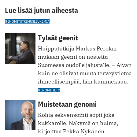
Lue lisää jutun aiheesta
GENOMITUTKIMUS
LEUKEMIA
Tylsät geenit
Huippututkija Markus Perolan
mukaan geenit on nostettu
Suomessa oudolle jalustalle. – Aivan
kuin ne olisivat muuta terveystietoa
ihmeellisempää, hän kummeksuu.
GENOMITIETO
Muistetaan genomi
Kohta sekvensointi sopii joka
kukkarolle. Näkymä on huima,
kirjoittaa Pekka Nykänen.