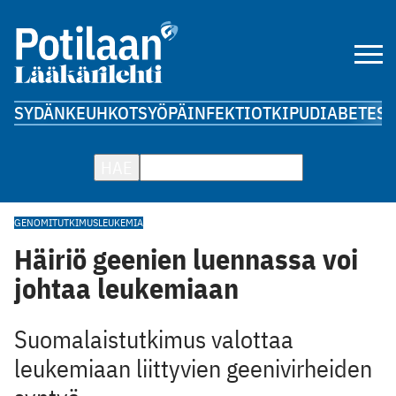
SYDÄN
KEUHKOT
SYÖPÄ
INFEKTIOT
KIPU
DIABETES
A
HAE
GENOMITUTKIMUS
LEUKEMIA
Häiriö geenien luennassa voi
johtaa leukemiaan
Suomalaistutkimus valottaa
leukemiaan liittyvien geenivirheiden