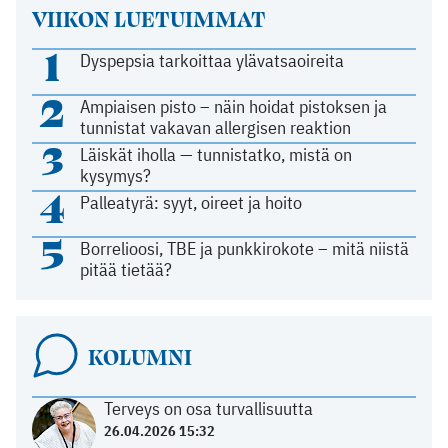
VIIKON LUETUIMMAT
1
Dyspepsia tarkoittaa ylävatsaoireita
2
Ampiaisen pisto – näin hoidat pistoksen ja
tunnistat vakavan allergisen reaktion
3
Läiskät iholla — tunnistatko, mistä on
kysymys?
4
Palleatyrä: syyt, oireet ja hoito
5
Borrelioosi, TBE ja punkkirokote – mitä niistä
pitää tietää?
KOLUMNI
Terveys on osa turvallisuutta
26.04.2026 15:32