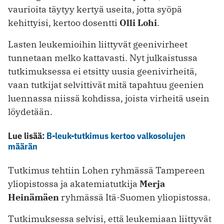
vaurioita täytyy kertyä useita, jotta syöpä
kehittyisi, kertoo dosentti
Olli Lohi
.
Lasten leukemioihin liittyvät geenivirheet
tunnetaan melko kattavasti. Nyt julkaistussa
tutkimuksessa ei etsitty uusia geenivirheitä,
vaan tutkijat selvittivät mitä tapahtuu geenien
luennassa niissä kohdissa, joista virheitä usein
löydetään.
Lue lisää:
B-leuk-tutkimus kertoo valkosolujen
määrän
Tutkimus tehtiin Lohen ryhmässä Tampereen
yliopistossa ja akatemiatutkija
Merja
Heinämäen
ryhmässä Itä-Suomen yliopistossa.
Tutkimuksessa selvisi, että leukemiaan liittyvät