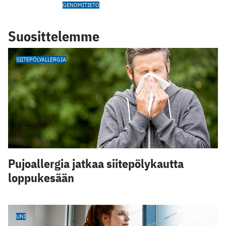
GENOMITIETO
Suosittelemme
SIITEPÖLYALLERGIA
Pujoallergia jatkaa siitepölykautta
loppukesään
UNI