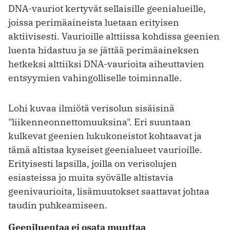
DNA-vauriot kertyvät sellaisille geenialueille,
joissa perimäaineista luetaan erityisen
aktiivisesti. Vaurioille alttiissa kohdissa geenien
luenta hidastuu ja se jättää perimäaineksen
hetkeksi alttiiksi DNA-vaurioita aiheuttavien
entsyymien vahingolliselle toiminnalle.
Lohi kuvaa ilmiötä verisolun sisäisinä
"liikenneonnettomuuksina". Eri suuntaan
kulkevat geenien lukukoneistot kohtaavat ja
tämä altistaa kyseiset geenialueet vaurioille.
Erityisesti lapsilla, joilla on verisolujen
esiasteissa jo muita syövälle altistavia
geenivaurioita, lisämuutokset saattavat johtaa
taudin puhkeamiseen.
Geeniluentaa ei osata muuttaa