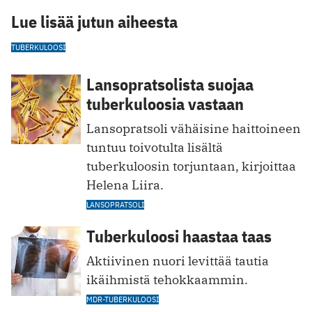
Lue lisää jutun aiheesta
TUBERKULOOSI
Lansopratsolista suojaa
tuberkuloosia vastaan
Lansopratsoli vähäisine haittoineen
tuntuu toivotulta lisältä
tuberkuloosin torjuntaan, kirjoittaa
Helena Liira.
LANSOPRATSOLI
Tuberkuloosi haastaa taas
Aktiivinen nuori levittää tautia
ikäihmistä tehokkaammin.
MDR-TUBERKULOOSI