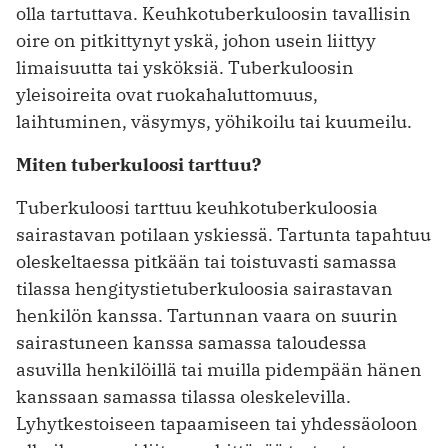
olla tartuttava. Keuhkotuberkuloosin tavallisin
oire on pitkittynyt yskä, johon usein liittyy
limaisuutta tai ysköksiä. Tuberkuloosin
yleisoireita ovat ruokahaluttomuus,
laihtuminen, väsymys, yöhikoilu tai kuumeilu.
Miten tuberkuloosi tarttuu?
Tuberkuloosi tarttuu keuhkotuberkuloosia
sairastavan potilaan yskiessä. Tartunta tapahtuu
oleskeltaessa pitkään tai toistuvasti samassa
tilassa hengitystietuberkuloosia sairastavan
henkilön kanssa. Tartunnan vaara on suurin
sairastuneen kanssa samassa taloudessa
asuvilla henkilöillä tai muilla pidempään hänen
kanssaan samassa tilassa oleskelevilla.
Lyhytkestoiseen tapaamiseen tai yhdessäoloon