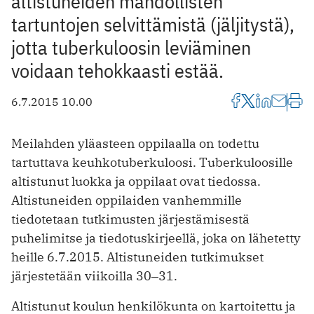
altistuneiden mahdollisten
tartuntojen selvittämistä (jäljitystä),
jotta tuberkuloosin leviäminen
voidaan tehokkaasti estää.
6.7.2015 10.00
Meilahden yläasteen oppilaalla on todettu
tartuttava keuhkotuberkuloosi. Tuberkuloosille
altistunut luokka ja oppilaat ovat tiedossa.
Altistuneiden oppilaiden vanhemmille
tiedotetaan tutkimusten järjestämisestä
puhelimitse ja tiedotuskirjeellä, joka on lähetetty
heille 6.7.2015. Altistuneiden tutkimukset
järjestetään viikoilla 30‒31.
Altistunut koulun henkilökunta on kartoitettu ja