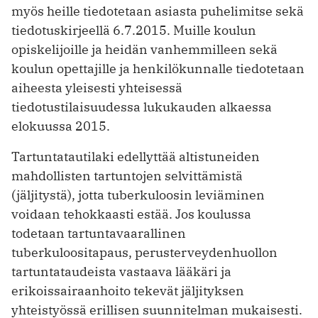
myös heille tiedotetaan asiasta puhelimitse sekä
tiedotuskirjeellä 6.7.2015. Muille koulun
opiskelijoille ja heidän vanhemmilleen sekä
koulun opettajille ja henkilökunnalle tiedotetaan
aiheesta yleisesti yhteisessä
tiedotustilaisuudessa lukukauden alkaessa
elokuussa 2015.
Tartuntatautilaki edellyttää altistuneiden
mahdollisten tartuntojen selvittämistä
(jäljitystä), jotta tuberkuloosin leviäminen
voidaan tehokkaasti estää. Jos koulussa
todetaan tartuntavaarallinen
tuberkuloositapaus, perusterveydenhuollon
tartuntataudeista vastaava lääkäri ja
erikoissairaanhoito tekevät jäljityksen
yhteistyössä erillisen suunnitelman mukaisesti.