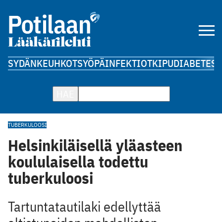
SYDÄN
KEUHKOT
SYÖPÄ
INFEKTIOT
KIPU
DIABETES
A
HAE
TUBERKULOOSI
Helsinkiläisellä yläasteen
koululaisella todettu
tuberkuloosi
Tartuntatautilaki edellyttää