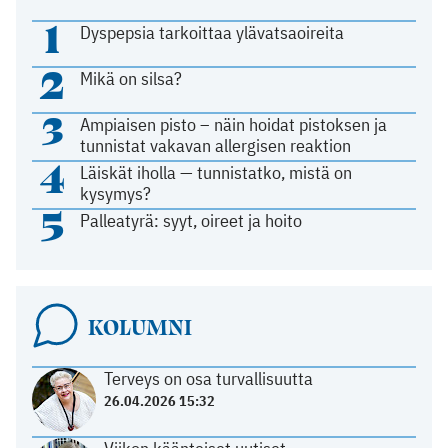
1
Dyspepsia tarkoittaa ylävatsaoireita
2
Mikä on silsa?
3
Ampiaisen pisto – näin hoidat pistoksen ja
tunnistat vakavan allergisen reaktion
4
Läiskät iholla — tunnistatko, mistä on
kysymys?
5
Palleatyrä: syyt, oireet ja hoito
KOLUMNI
Terveys on osa turvallisuutta
26.04.2026 15:32