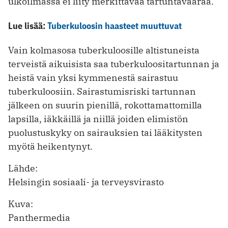
ulkoilmassa ei liity merkittävää tartuntavaaraa.
Lue lisää:
Tuberkuloosin haasteet muuttuvat
Vain kolmasosa tuberkuloosille altistuneista
terveistä aikuisista saa tuberkuloositartunnan ja
heistä vain yksi kymmenestä sairastuu
tuberkuloosiin. Sairastumisriski tartunnan
jälkeen on suurin pienillä, rokottamattomilla
lapsilla, iäkkäillä ja niillä joiden elimistön
puolustuskyky on sairauksien tai lääkitysten
myötä heikentynyt.
Lähde:
Helsingin sosiaali- ja terveysvirasto
Kuva:
Panthermedia