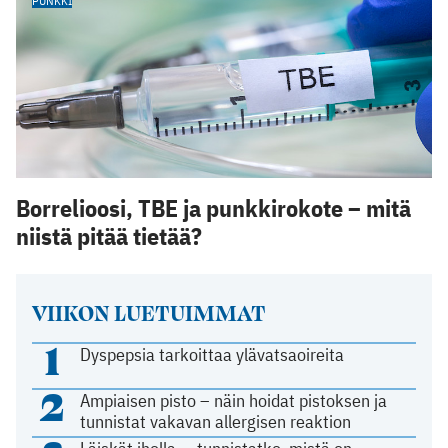
PUNKKI
Borrelioosi, TBE ja punkkirokote – mitä
niistä pitää tietää?
VIIKON LUETUIMMAT
1
Dyspepsia tarkoittaa ylävatsaoireita
2
Ampiaisen pisto – näin hoidat pistoksen ja
tunnistat vakavan allergisen reaktion