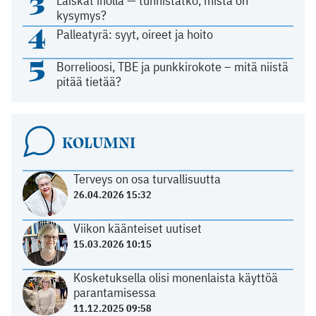
3
Läiskät iholla — tunnistatko, mistä on
kysymys?
4
Palleatyrä: syyt, oireet ja hoito
5
Borrelioosi, TBE ja punkkirokote – mitä niistä
pitää tietää?
KOLUMNI
Terveys on osa turvallisuutta
26.04.2026 15:32
Viikon käänteiset uutiset
15.03.2026 10:15
Kosketuksella olisi monenlaista käyttöä
parantamisessa
11.12.2025 09:58