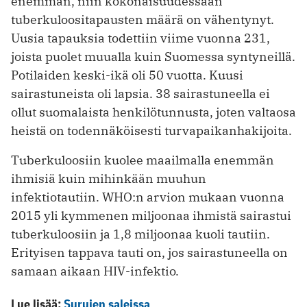
enemmän, niin kokonaisuudessaan
tuberkuloositapausten määrä on vähentynyt.
Uusia tapauksia todettiin viime vuonna 231,
joista puolet muualla kuin Suomessa syntyneillä.
Potilaiden keski-ikä oli 50 vuotta. Kuusi
sairastuneista oli lapsia. 38 sairastuneella ei
ollut suomalaista henkilötunnusta, joten valtaosa
heistä on todennäköisesti turvapaikanhakijoita.
Tuberkuloosiin kuolee maailmalla enemmän
ihmisiä kuin mihinkään muuhun
infektiotautiin. WHO:n arvion mukaan vuonna
2015 yli kymmenen miljoonaa ihmistä sairastui
tuberkuloosiin ja 1,8 miljoonaa kuoli tautiin.
Erityisen tappava tauti on, jos sairastuneella on
samaan aikaan HIV-infektio.
Lue lisää:
Surujen saleissa