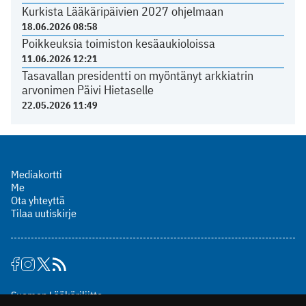
Kurkista Lääkäripäivien 2027 ohjelmaan
18.06.2026 08:58
Poikkeuksia toimiston kesäaukioloissa
11.06.2026 12:21
Tasavallan presidentti on myöntänyt arkkiatrin
arvonimen Päivi Hietaselle
22.05.2026 11:49
Mediakortti
Me
Ota yhteyttä
Tilaa uutiskirje
Suomen Lääkäriliitto