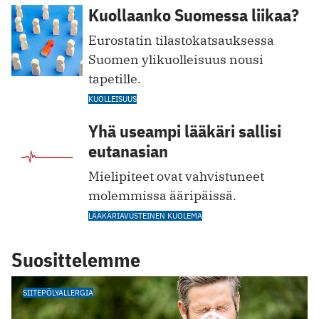
Kuollaanko Suomessa liikaa?
Eurostatin tilastokatsauksessa
Suomen ylikuolleisuus nousi
tapetille.
KUOLLEISUUS
Yhä useampi lääkäri sallisi
eutanasian
Mielipiteet ovat vahvistuneet
molemmissa ääripäissä.
LÄÄKÄRIAVUSTEINEN KUOLEMA
Suosittelemme
SIITEPÖLYALLERGIA