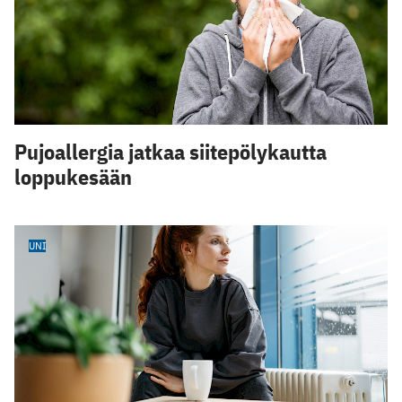
Pujoallergia jatkaa siitepölykautta
loppukesään
UNI