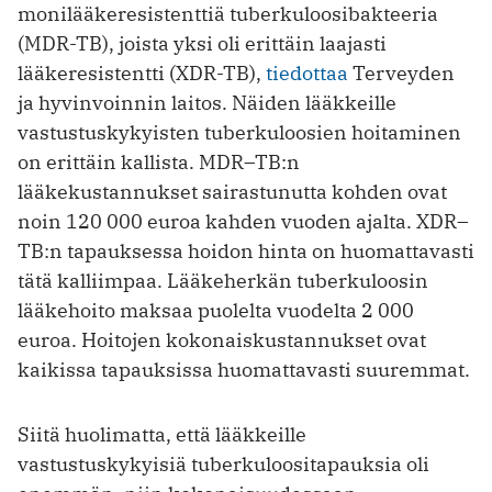
monilääkeresistenttiä tuberkuloosibakteeria
(MDR-TB), joista yksi oli erittäin laajasti
lääkeresistentti (XDR-TB),
tiedottaa
Terveyden
ja hyvinvoinnin laitos. Näiden lääkkeille
vastustuskykyisten tuberkuloosien hoitaminen
on erittäin kallista. MDR–TB:n
lääkekustannukset sairastunutta kohden ovat
noin 120 000 euroa kahden vuoden ajalta. XDR–
TB:n tapauksessa hoidon hinta on huomattavasti
tätä kalliimpaa. Lääkeherkän tuberkuloosin
lääkehoito maksaa puolelta vuodelta 2 000
euroa. Hoitojen kokonaiskustannukset ovat
kaikissa tapauksissa huomattavasti suuremmat.
Siitä huolimatta, että lääkkeille
vastustuskykyisiä tuberkuloositapauksia oli