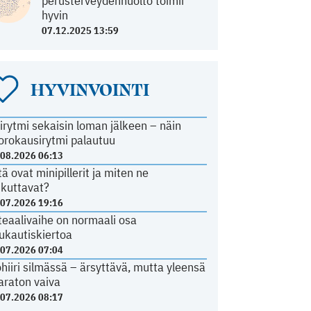
perusterveydenhuolto toimii
hyvin
07.12.2025 13:59
HYVINVOINTI
irytmi sekaisin loman jälkeen – näin
orokausirytmi palautuu
.08.2026 06:13
tä ovat minipillerit ja miten ne
ikuttavat?
.07.2026 19:16
teaalivaihe on normaali osa
ukautiskiertoa
.07.2026 07:04
ohiiri silmässä – ärsyttävä, mutta yleensä
araton vaiva
.07.2026 08:17