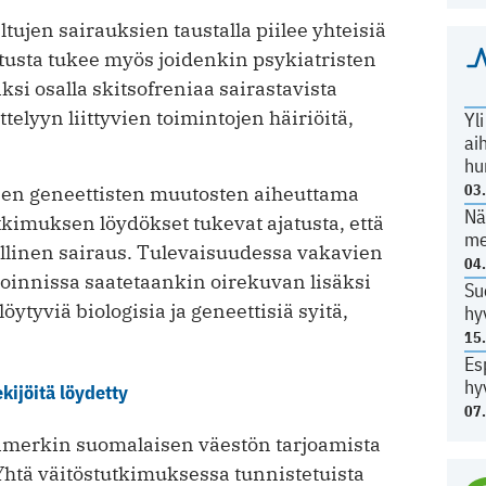
tujen sairauksien taustalla piilee yhteisiä
jatusta tukee myös joidenkin psykiatristen
ksi osalla skitsofreniaa sairastavista
telyyn liittyvien toimintojen häiriöitä,
Yl
ai
hu
03
jen geneettisten muutosten aiheuttama
Nä
utkimuksen löydökset tukevat ajatusta, että
me
llinen sairaus. Tulevaisuudessa vakavien
04
oinnissa saatetaankin oirekuvan lisäksi
Su
ytyviä biologisia ja geneettisiä syitä,
hy
15
Es
hy
kijöitä löydetty
07
simerkin suomalaisen väestön tarjoamista
 Yhtä väitöstutkimuksessa tunnistetuista