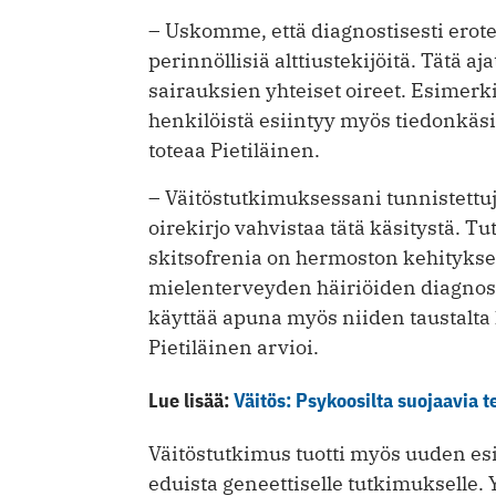
– Uskomme, että diagnostisesti erotel
perinnöllisiä alttiustekijöitä. Tätä a
sairauksien yhteiset oireet. Esimerki
henkilöistä esiintyy myös tiedonkäsit
toteaa Pietiläinen.
– Väitöstutkimuksessani tunnistettu
oirekirjo vahvistaa tätä käsitystä. T
skitsofrenia on hermoston kehitykse
mielenterveyden häiriöiden diagnos
käyttää apuna myös niiden taustalta lö
Pietiläinen arvioi.
Lue lisää:
Väitös: Psykoosilta suojaavia te
Väitöstutkimus tuotti myös uuden e
eduista geneettiselle tutkimukselle.