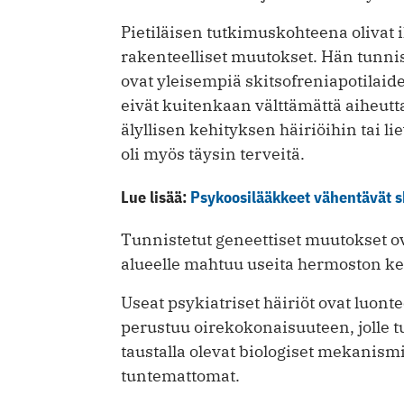
Pietiläisen tutkimuskohteena olivat
rakenteelliset muutokset. Hän tunnist
ovat yleisempiä skitsofreniapotilaid
eivät kuitenkaan välttämättä aiheutta
älyllisen kehityksen häiriöihin tai 
oli myös täysin terveitä.
Lue lisää:
Psykoosilääkkeet vähentävät s
Tunnistetut geneettiset muutokset ova
alueelle mahtuu useita hermoston ke
Useat psykiatriset häiriöt ovat luon
perustuu oirekokonaisuuteen, jolle 
taustalla olevat biologiset mekanismit
tuntemattomat.