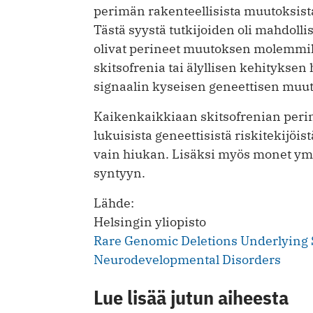
perimän rakenteellisista muutoksista 
Tästä syystä tutkijoiden oli mahdollis
olivat perineet muutoksen molemmilt
skitsofrenia tai älyllisen kehityksen 
signaalin kyseisen geneettisen muu
Kaikenkaikkiaan skitsofrenian perin
lukuisista geneettisistä riskitekijöis
vain hiukan. Lisäksi myös monet ymp
syntyyn.
Lähde:
Helsingin yliopisto
Rare Genomic Deletions Underlying 
Neurodevelopmental Disorders
Lue lisää jutun aiheesta