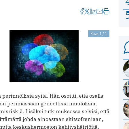
Kuva 1 / 1
erinnöllisiä syitä. Hän osoitti, että osalla
a on perimässään geneettisiä muutoksia,
misriskiä. Lisäksi tutkimuksessa selvisi, että
lttämättä johda ainoastaan skitsofreniaan,
 muita keskushermoston kehityshäiriöitä.