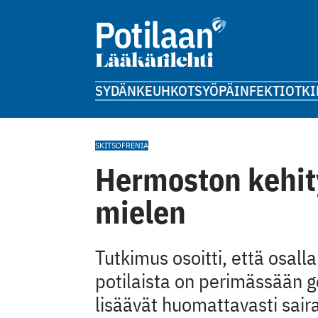
SYDÄN
KEUHKOT
SYÖPÄ
INFEKTIOT
KI
SKITSOFRENIA
Hermoston kehity
mielen
Tutkimus osoitti, että osalla
potilaista on perimässään g
lisäävät huomattavasti sair