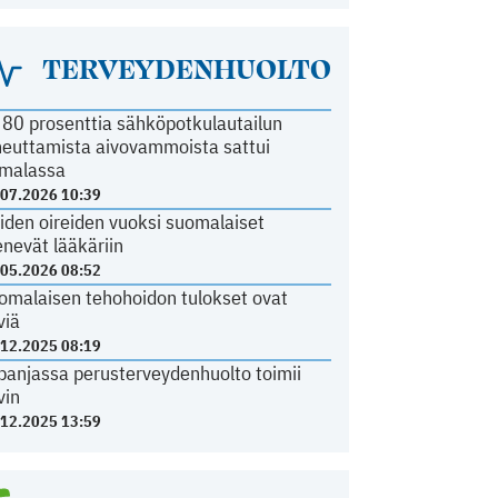
TERVEYDENHUOLTO
i 80 prosenttia sähköpotkulautailun
heuttamista aivovammoista sattui
malassa
.07.2026 10:39
iden oireiden vuoksi suomalaiset
nevät lääkäriin
.05.2026 08:52
omalaisen tehohoidon tulokset ovat
viä
.12.2025 08:19
panjassa perusterveydenhuolto toimii
vin
.12.2025 13:59