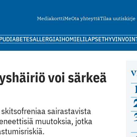
Mediakortti
Me
Ota yhteyttä
Tilaa uutiskirje
PU
DIABETES
ALLERGIA
IHO
MIELI
LAPSET
HYVINVOIN
V
shäiriö voi särkeä
 skitsofreniaa sairastavista
eneettisiä muutoksia, jotka
astumisriskiä.