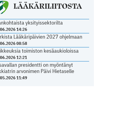
LÄÄKÄRILIITOSTA
ankohtaista yksityissektorilta
.06.2026 14:26
rkista Lääkäripäivien 2027 ohjelmaan
.06.2026 08:58
ikkeuksia toimiston kesäaukioloissa
.06.2026 12:21
savallan presidentti on myöntänyt
kkiatrin arvonimen Päivi Hietaselle
.05.2026 11:49