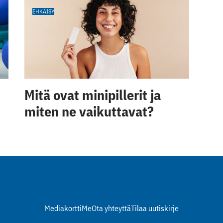
EHKÄISY
Mitä ovat minipillerit ja
miten ne vaikuttavat?
Mediakortti
Me
Ota yhteyttä
Tilaa uutiskirje