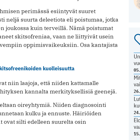
 ihmisen perimässä esiintyvät suuret
i neljä suurta deleetiota eli poistumaa, jotka
en joukossa kuin terveillä. Nämä poistumat
neet skitsofreniaa, vaan ne liittyivät usein
lievempiin oppimisvaikeuksiin. Osa kantajista
Un
vu
kitsofreenikoiden kuolleisuutta
05
Mi
t niin laajoja, että niiden kattamalle
va
hityksen kannalta merkityksellisiä geenejä.
26
Lu
teeltaan oireyhtymiä. Niiden diagnosointi
ku
24
tunnetaan kulku ja ennuste. Häiriöiden
El
 ovat silti edelleen suurelta osin
va
15