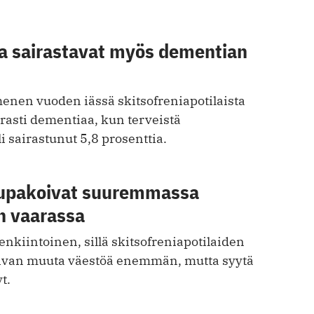
aa sairastavat myös dementian
en vuoden iässä skitsofreniapotilaista
irasti dementiaa, kun terveistä
i sairastunut 5,8 prosenttia.
Tupakoivat suuremmassa
n vaarassa
nkiintoinen, sillä skitsofreniapotilaiden
oivan muuta väestöä enemmän, mutta syytä
yt.