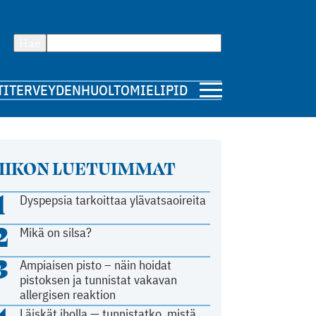
Hae
TI
TERVEYDENHUOLTO
MIELIPIDE
IIKON LUETUIMMAT
1
Dyspepsia tarkoittaa ylävatsaoireita
2
Mikä on silsa?
3
Ampiaisen pisto – näin hoidat
pistoksen ja tunnistat vakavan
allergisen reaktion
Läiskät iholla — tunnistatko, mistä