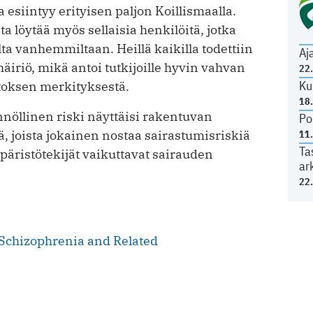
esiintyy erityisen paljon Koillismaalla.
ta löytää myös sellaisia henkilöitä, jotka
a vanhemmiltaan. Heillä kaikilla todettiin
Aj
häiriö, mikä antoi tutkijoille hyvin vahvan
22
Ku
toksen merkityksestä.
18
nöllinen riski näyttäisi rakentuvan
Po
tä, joista jokainen nostaa sairastumisriskiä
11
Ta
äristötekijät vaikuttavat sairauden
ar
22
Schizophrenia and Related