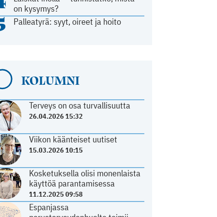
4
on kysymys?
5
Palleatyrä: syyt, oireet ja hoito
KOLUMNI
Terveys on osa turvallisuutta
26.04.2026 15:32
Viikon käänteiset uutiset
15.03.2026 10:15
Kosketuksella olisi monenlaista
käyttöä parantamisessa
11.12.2025 09:58
Espanjassa