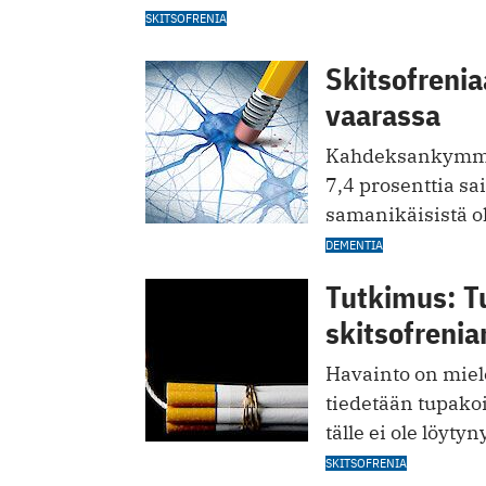
SKITSOFRENIA
Skitsofreni
vaarassa
Kahdeksankymmen
7,4 prosenttia sa
samanikäisistä ol
DEMENTIA
Tutkimus: 
skitsofrenia
Havainto on miele
tiedetään tupak
tälle ei ole löytyn
SKITSOFRENIA