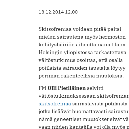
18.12.2014 12.00
Skitsofreniaa voidaan pitää paitsi
mielen sairautena myös hermoston
kehityshäiriön aiheuttamana tilana.
Helsingin yliopistossa tarkastettava
väitöstutkimus osoittaa, että osalla
potilaista sairauden taustalta löytyy
perimän rakenteellisia muutoksia.
FM
Olli Pietiläinen
selvitti
väitöstutkimuksessaan skitsofrenian p
skitsofreniaa
sairastavista potilaist
jotka lisäävät huomattavasti sairastu
nämä geneettiset muutokset eivät vä
vaan niiden kantajilla voi olla myös