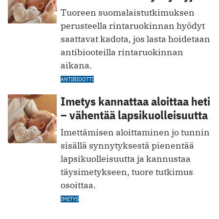
Tuoreen suomalaistutkimuksen
perusteella rintaruokinnan hyödyt
saattavat kadota, jos lasta hoidetaan
antibiooteilla rintaruokinnan
aikana.
ANTIBIOOTTI
Imetys kannattaa aloittaa heti
– vähentää lapsikuolleisuutta
Imettämisen aloittaminen jo tunnin
sisällä synnytyksestä pienentää
lapsikuolleisuutta ja kannustaa
täysimetykseen, tuore tutkimus
osoittaa.
IMETYS