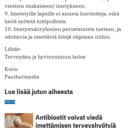
viestien mukaiseen) imetykseen.
9. Imetetyille lapsille ei anneta huvitutteja, eikä
heitä syötetä tuttipullosta.
10. Imetystukiryhmien perustamista tuetaan, ja
odottavia ja imettäviä äitejä ohjataan niihin.
Lähde:
Terveyden ja hyvinvoinnin laitos
Kuva:
Panthermedia
Lue lisää jutun aiheesta
IMETYS
Antibiootit voivat viedä
imettämisen terveyshyötyjä