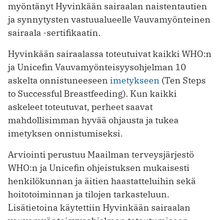
myöntänyt Hyvinkään sairaalan naistentautien
ja synnytysten vastuualueelle Vauvamyönteinen
sairaala -sertifikaatin.
Hyvinkään sairaalassa toteutuivat kaikki WHO:n
ja Unicefin Vauvamyönteisyysohjelman 10
askelta onnistuneeseen
imetykseen
(Ten Steps
to Successful Breastfeeding). Kun kaikki
askeleet toteutuvat, perheet saavat
mahdollisimman hyvää ohjausta ja tukea
imetyksen onnistumiseksi.
Arviointi perustuu Maailman terveysjärjestö
WHO:n ja Unicefin ohjeistuksen mukaisesti
henkilökunnan ja äitien haastatteluihin sekä
hoitotoiminnan ja tilojen tarkasteluun.
Lisätietoina käytettiin Hyvinkään sairaalan