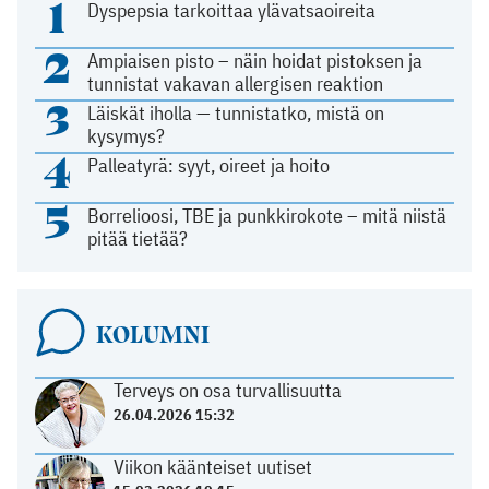
1
Dyspepsia tarkoittaa ylävatsaoireita
2
Ampiaisen pisto – näin hoidat pistoksen ja
tunnistat vakavan allergisen reaktion
3
Läiskät iholla — tunnistatko, mistä on
kysymys?
4
Palleatyrä: syyt, oireet ja hoito
5
Borrelioosi, TBE ja punkkirokote – mitä niistä
pitää tietää?
KOLUMNI
Terveys on osa turvallisuutta
26.04.2026 15:32
Viikon käänteiset uutiset