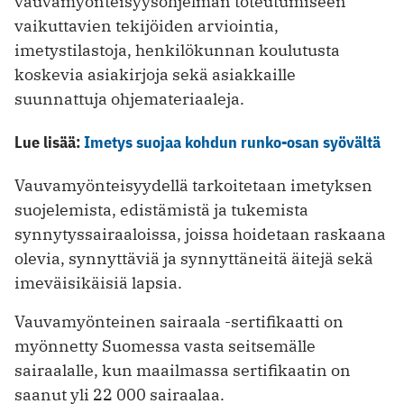
vauvamyönteisyysohjelman toteutumiseen
vaikuttavien tekijöiden arviointia,
imetystilastoja, henkilökunnan koulutusta
koskevia asiakirjoja sekä asiakkaille
suunnattuja ohjemateriaaleja.
Lue lisää:
Imetys suojaa kohdun runko-osan syövältä
Vauvamyönteisyydellä tarkoitetaan imetyksen
suojelemista, edistämistä ja tukemista
synnytyssairaaloissa, joissa hoidetaan raskaana
olevia, synnyttäviä ja synnyttäneitä äitejä sekä
imeväisikäisiä lapsia.
Vauvamyönteinen sairaala -sertifikaatti on
myönnetty Suomessa vasta seitsemälle
sairaalalle, kun maailmassa sertifikaatin on
saanut yli 22 000 sairaalaa.