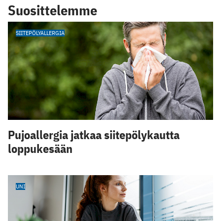
Suosittelemme
SIITEPÖLYALLERGIA
Pujoallergia jatkaa siitepölykautta
loppukesään
UNI