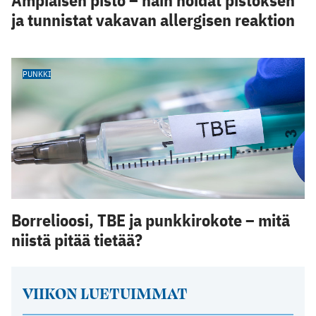
Ampiaisen pisto – näin hoidat pistoksen
ja tunnistat vakavan allergisen reaktion
PUNKKI
Borrelioosi, TBE ja punkkirokote – mitä
niistä pitää tietää?
VIIKON LUETUIMMAT