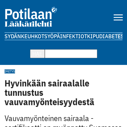
SYDÄN
KEUHKOT
SYÖPÄ
INFEKTIOT
KIPU
DIABETES
A
HAE
IMETYS
Hyvinkään sairaalalle
tunnustus
vauvamyönteisyydestä
Vauvamyönteinen sairaala -