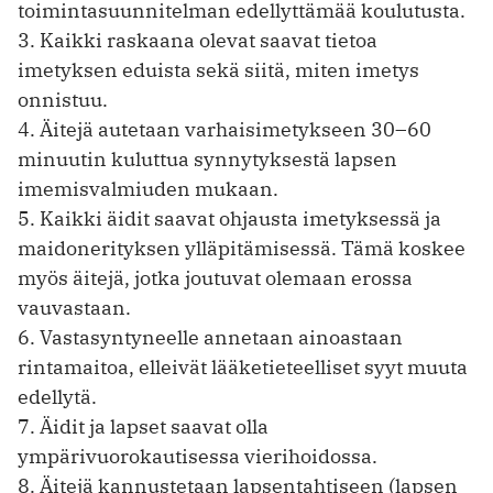
toimintasuunnitelman edellyttämää koulutusta.
3. Kaikki raskaana olevat saavat tietoa
imetyksen eduista sekä siitä, miten imetys
onnistuu.
4. Äitejä autetaan varhaisimetykseen 30–60
minuutin kuluttua synnytyksestä lapsen
imemisvalmiuden mukaan.
5. Kaikki äidit saavat ohjausta imetyksessä ja
maidonerityksen ylläpitämisessä. Tämä koskee
myös äitejä, jotka joutuvat olemaan erossa
vauvastaan.
6. Vastasyntyneelle annetaan ainoastaan
rintamaitoa, elleivät lääketieteelliset syyt muuta
edellytä.
7. Äidit ja lapset saavat olla
ympärivuorokautisessa vierihoidossa.
8. Äitejä kannustetaan lapsentahtiseen (lapsen