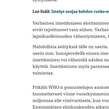
Lue lisää:
Imetys suojaa kohdun runko-o
Varhainen imettämisen aloittaminen 
eivät rajoittuneet vain siihen. Varha
lapsikuolleisuuden vähentymiseen, tu
Mahdollisia selityksiä tälle on usei
usein mm. hunajavedellä ennen imet
imettäminen voi vähentää näiden ma
käyttöä. Imettäminen myös parantaa
toimintaa.
Pitkälti WHO:n ponnistelujen ansios
huomattavasti viime vuosikymmenin
miljoonaa alle viisivuotiasta, kun vu
Ensimmäisen elinkuukauden aikainen