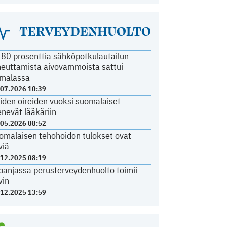
TERVEYDENHUOLTO
i 80 prosenttia sähköpotkulautailun
heuttamista aivovammoista sattui
malassa
.07.2026 10:39
iden oireiden vuoksi suomalaiset
nevät lääkäriin
.05.2026 08:52
omalaisen tehohoidon tulokset ovat
viä
.12.2025 08:19
panjassa perusterveydenhuolto toimii
vin
.12.2025 13:59