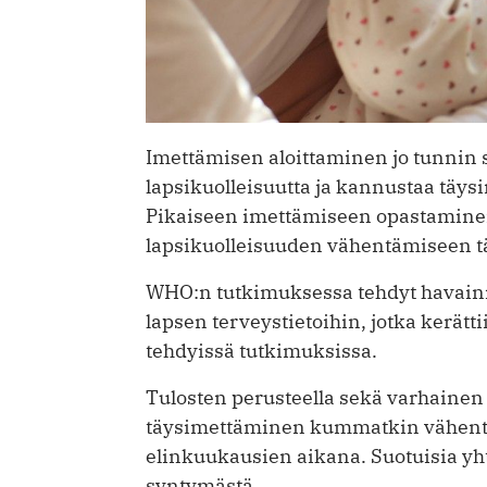
Imettämisen aloittaminen jo tunnin 
lapsikuolleisuutta ja kannustaa täys
Pikaiseen imettämiseen opastaminen 
lapsikuolleisuuden vähentämiseen tä
WHO:n tutkimuksessa tehdyt havainn
lapsen terveystietoihin, jotka kerätt
tehdyissä tutkimuksissa.
Tulosten perusteella sekä varhainen
täysimettäminen kummatkin vähentä
elinkuukausien aikana. Suotuisia yhte
syntymästä.