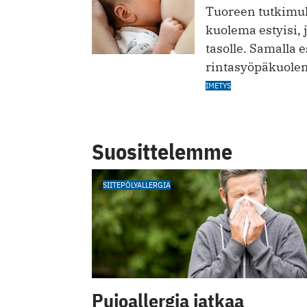
Tuoreen tutkimuk
kuolema estyisi, 
tasolle. Samalla 
rintasyöpäkuole
IMETYS
Suosittelemme
SIITEPÖLYALLERGIA
Pujoallergia jatkaa