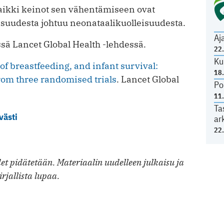
 kaikki keinot sen vähentämiseen ovat
eisuudesta johtuu neonataalikuolleisuudesta.
Aj
ssä Lancet Global Health -lehdessä.
22
Ku
 of breastfeeding, and infant survival:
18
from three randomised trials
. Lancet Global
Po
11
Ta
västi
ar
22
t pidätetään. Materiaalin uudelleen julkaisu ja
irjallista lupaa.