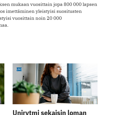
sen mukaan vuosittain jopa 800 000 lapsen
jos imettäminen yleistyisi suositusten
estyisi vuosittain noin 20 000
maa.
UNI
Unirytmi sekaisin loman