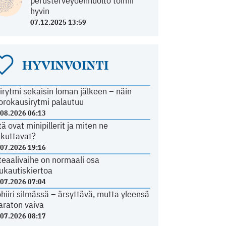
perusterveydenhuolto toimii
hyvin
07.12.2025 13:59
HYVINVOINTI
irytmi sekaisin loman jälkeen – näin
orokausirytmi palautuu
.08.2026 06:13
tä ovat minipillerit ja miten ne
ikuttavat?
.07.2026 19:16
teaalivaihe on normaali osa
ukautiskiertoa
.07.2026 07:04
ohiiri silmässä – ärsyttävä, mutta yleensä
araton vaiva
.07.2026 08:17