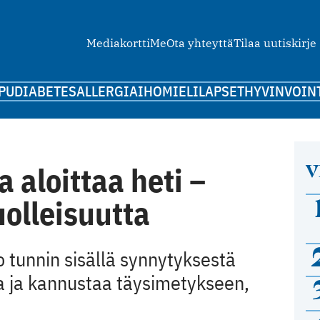
Mediakortti
Me
Ota yhteyttä
Tilaa uutiskirje
PU
DIABETES
ALLERGIA
IHO
MIELI
LAPSET
HYVINVOIN
V
 aloittaa heti –
olleisuutta
 tunnin sisällä synnytyksestä
ta ja kannustaa täysimetykseen,