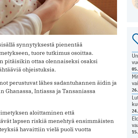
sisällä synnytyksestä pienentää
imetykseen, tuore tutkimus osoittaa.
Un
pitäisikin ottaa olennaiseksi osaksi
vu
htääviä ohjeistuksia.
05
Mi
ot perustuvat lähes sadantuhannen äidin ja
va
26
iin Ghanassa, Intiassa ja Tansaniassa
Lu
ku
24
 imetyksen aloittaminen että
El
vät lapsen riskiä menehtyä ensimmäisten
va
yksiä havaittiin vielä puoli vuotta
15