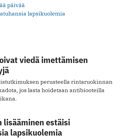
eää päivää
jatuhansia lapsikuolemia
voivat viedä imettämisen
yjä
istutkimuksen perusteella rintaruokinnan
adota, jos lasta hoidetaan antibiooteilla
ikana.
 lisääminen estäisi
sia lapsikuolemia