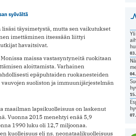
san syövältä
lisäsi täysimetystä, mutta sen vaikutukset
Yl
inen imettäminen itsessään liittyi
ai
tkijat havaitsivat.
hu
03
ta. Monissa maissa vastasyntyneitä ruokitaan
Nä
tämisen aloittamista. Varhainen
me
hdollisesti epäpuhtaiden ruokanesteiden
04
Su
 vauvojen suoliston ja immuunijärjestelmän
hy
15
Es
hy
ta maailman lapsikuolleisuus on laskenut
07
ä. Vuonna 2015 menehtyi enää 5,9
onna 1990 luku oli 12,7 miljoonaa.
 kuolleisuus eli ns. neonataalikuolleisuus