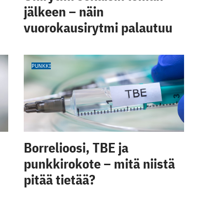
jälkeen – näin
vuorokausirytmi palautuu
PUNKKI
Borrelioosi, TBE ja
punkkirokote – mitä niistä
pitää tietää?