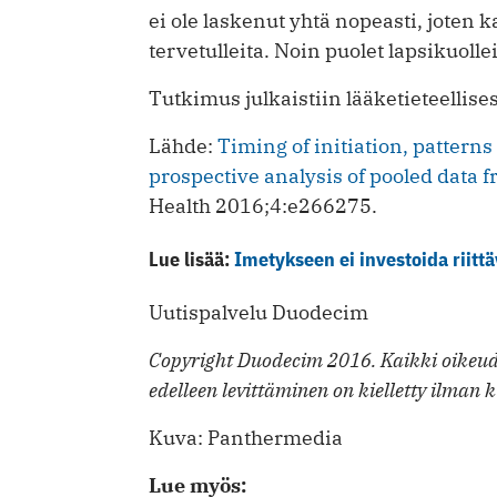
ei ole laskenut yhtä nopeasti, joten
tervetulleita. Noin puolet lapsikuoll
Tutkimus julkaistiin lääketieteellise
Lähde:
Timing of initiation, patterns
prospective analysis of pooled data 
Health 2016;4:e266275.
Lue lisää:
Imetykseen ei investoida riittä
Uutispalvelu Duodecim
Copyright Duodecim 2016. Kaikki oikeude
edelleen levittäminen on kielletty ilman k
Kuva: Panthermedia
Lue myös: