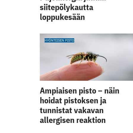
siitepölykautta
loppukesään
HYÖNTEISEN PISTO
Ampiaisen pisto – näin
hoidat pistoksen ja
tunnistat vakavan
allergisen reaktion