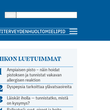
Hae
TI
TERVEYDENHUOLTO
MIELIPIDE
IIKON LUETUIMMAT
1
Ampiaisen pisto – näin hoidat
pistoksen ja tunnistat vakavan
allergisen reaktion
2
Dyspepsia tarkoittaa ylävatsaoireita
3
Läiskät iholla — tunnistatko, mistä
on kysymys?
Palleatyrä: syyt, oireet ja hoito