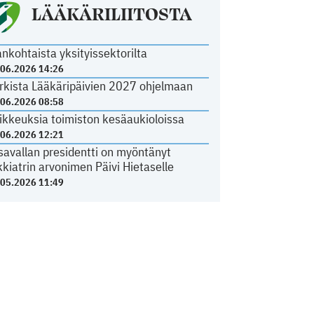
LÄÄKÄRILIITOSTA
ankohtaista yksityissektorilta
.06.2026 14:26
rkista Lääkäripäivien 2027 ohjelmaan
.06.2026 08:58
ikkeuksia toimiston kesäaukioloissa
.06.2026 12:21
savallan presidentti on myöntänyt
kkiatrin arvonimen Päivi Hietaselle
.05.2026 11:49