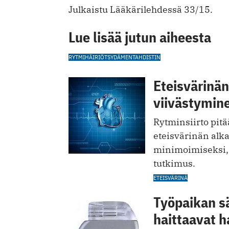
Julkaistu Lääkärilehdessä 33/15.
Lue lisää jutun aiheesta
RYTMIHÄIRIÖT
SYDÄMENTAHDISTIN
Eteisvärinä
viivästymine
Rytminsiirto pit
eteisvärinän alk
minimoimiseksi, 
tutkimus.
ETEISVÄRINÄ
Työpaikan s
haittaavat 