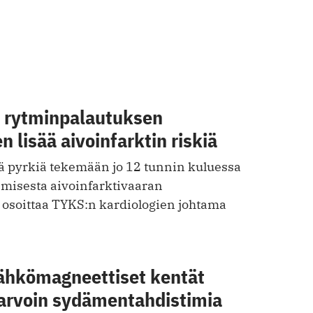
n rytminpalautuksen
n lisää aivoinfarktin riskiä
ää pyrkiä tekemään jo 12 tunnin kuluessa
amisesta aivoinfarktivaaran
osoittaa TYKS:n kardiologien johtama
ähkömagneettiset kentät
harvoin sydämentahdistimia