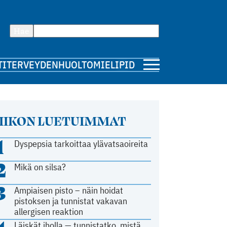
Hae
TI
TERVEYDENHUOLTO
MIELIPIDE
IIKON LUETUIMMAT
1
Dyspepsia tarkoittaa ylävatsaoireita
2
Mikä on silsa?
3
Ampiaisen pisto – näin hoidat
pistoksen ja tunnistat vakavan
allergisen reaktion
Läiskät iholla — tunnistatko, mistä