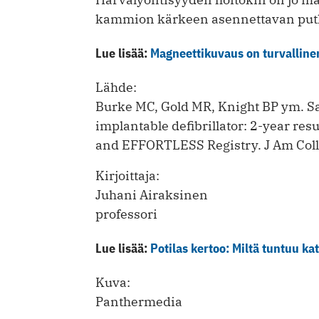
kammion kärkeen asennettavan putk
Lue lisää:
Magneettikuvaus on turvallinen
Lähde:
Burke MC, Gold MR, Knight BP ym. Saf
implantable defibrillator: 2-year resu
and ­EFFORTLESS Registry. J Am Col
Kirjoittaja:
Juhani Airaksinen
professori
Lue lisää:
Potilas kertoo: Miltä tuntuu ka
Kuva:
Panthermedia