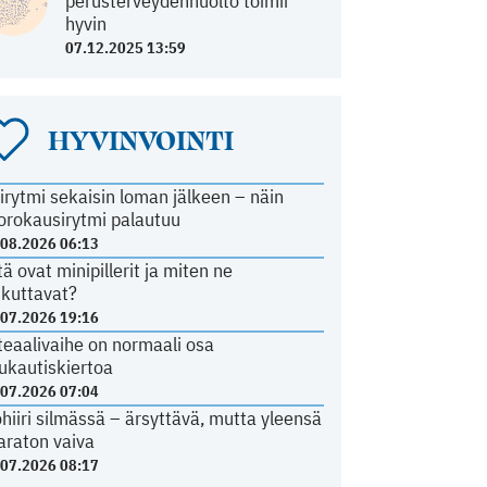
perusterveydenhuolto toimii
hyvin
07.12.2025 13:59
HYVINVOINTI
irytmi sekaisin loman jälkeen – näin
orokausirytmi palautuu
.08.2026 06:13
tä ovat minipillerit ja miten ne
ikuttavat?
.07.2026 19:16
teaalivaihe on normaali osa
ukautiskiertoa
.07.2026 07:04
ohiiri silmässä – ärsyttävä, mutta yleensä
araton vaiva
.07.2026 08:17