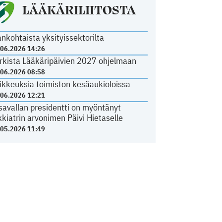
LÄÄKÄRILIITOSTA
ankohtaista yksityissektorilta
.06.2026 14:26
rkista Lääkäripäivien 2027 ohjelmaan
.06.2026 08:58
ikkeuksia toimiston kesäaukioloissa
.06.2026 12:21
savallan presidentti on myöntänyt
kkiatrin arvonimen Päivi Hietaselle
.05.2026 11:49