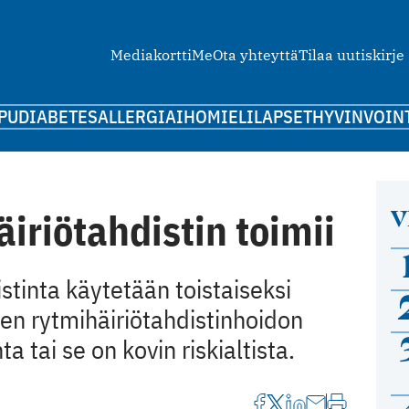
Mediakortti
Me
Ota yhteyttä
Tilaa uutiskirje
PU
DIABETES
ALLERGIA
IHO
MIELI
LAPSET
HYVINVOIN
V
iriötahdistin toimii
stinta käytetään toistaiseksi
isen rytmihäiriötahdistinhoidon
tai se on kovin riskialtista.