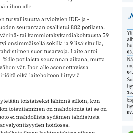
än ihon alle.
 turvallisuutta arvioivien IDE- ja ­
en seurantaan osallistui 882 potilasta.
Yl
värinä- tai kammiotakykardiakohtausta 59
ai
yi ensimmäisellä sokilla ja 9 lisäiskuilla,
hu
ahdistimen suoritusarvoja. Laite antoi
03
Nä
 %:lle potilaista seurannan aikana, mutta
me
vähenivät. Ihon alle asennettavissa
04
riöitä eikä laitehoitoon liittyviä
Su
hy
15
Es
tetään toistaiseksi lähinnä silloin, kun
hy
don toteuttaminen on mahdotonta tai se on
07
uoto ei mahdollista sydämen tahdistusta
arvalyöntisyyden hoidossa.
hdollista ilman laskimojohtoja oikean