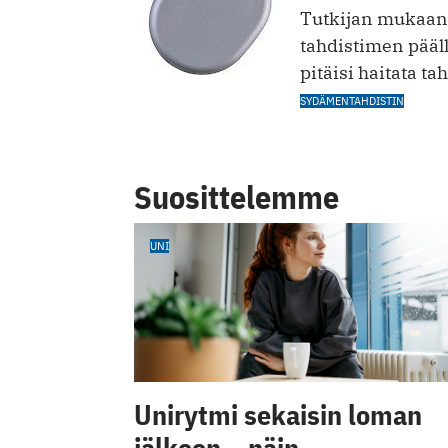
Tutkijan mukaan 
tahdistimen pääll
pitäisi haitata t
SYDÄMENTAHDISTIN
Suosittelemme
UNI
Unirytmi sekaisin loman
jälkeen – näin