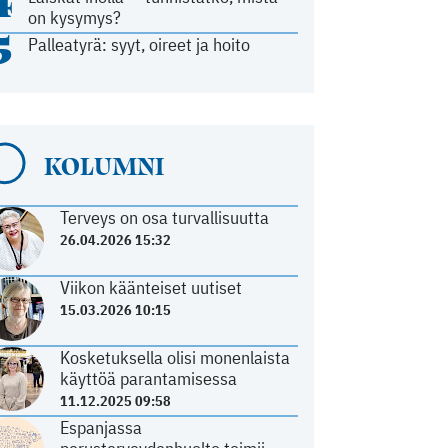
4
on kysymys?
5
Palleatyrä: syyt, oireet ja hoito
KOLUMNI
Terveys on osa turvallisuutta
26.04.2026 15:32
Viikon käänteiset uutiset
15.03.2026 10:15
Kosketuksella olisi monenlaista
käyttöä parantamisessa
11.12.2025 09:58
Espanjassa