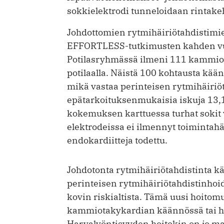
sokkielektrodi tunneloidaan rintakeh
Johdottomien rytmihäiriötahdistimien
EFFORTLESS-tutkimusten kahden vuod
Potilasryhmässä ilmeni 111 kammio
potilaalla. Näistä 100 kohtausta käänt
mikä vastaa perinteisen rytmihäiriöt
epätarkoituksenmukaisia iskuja 13,1
kokemuksen karttuessa turhat sokit 
elektrodeissa ei ilmennyt toiminta­häi
endokardiitteja todettu.
Johdotonta rytmihäiriötahdistinta käy
perinteisen rytmihäiriötahdistinhoi
kovin riskialtista. Tämä uusi hoitom
kammiotakykardian käännössä tai h
Harvalyöntisyyden hoitokin on jo ma