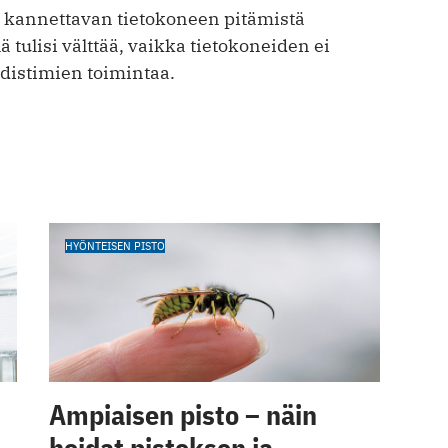
kannettavan tietokoneen pitämistä
ä tulisi välttää, vaikka tietokoneiden ei
ahdistimien toimintaa.
HYÖNTEISEN PISTO
Ampiaisen pisto – näin
hoidat pistoksen ja