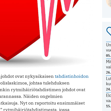
Un
vu
05
Mi
va
26
njohdot ovat nykyaikaisen
tahdistinhoidon
Lu
solislaskimoa, johtaa tulehduksen
ku
inkin rytmihäiriötahdistimen johdot ovat
24
El
sseurannassa. Näiden ongelmien
va
atkaisuja. Nyt on raportoitu ensimmäiset
15
 rytmihäiriö­tahdistimesta, jossa