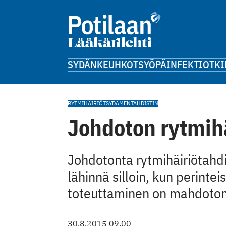
SYDÄN
KEUHKOT
SYÖPÄ
INFEKTIOT
KI
RYTMIHÄIRIÖT
SYDÄMENTAHDISTIN
Johdoton rytmihä
Johdotonta rytmihäiriötahdi
lähinnä silloin, kun perinte
toteuttaminen on mahdotonta 
30.8.2015 09.00