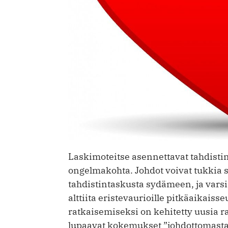
Laskimoteitse asennettavat tahdisti
ongelmakohta. Johdot voivat tukkia 
tahdistintaskusta sydämeen, ja vars
alttiita eristevaurioille pitkäaikai
ratkaisemiseksi on kehitetty uusia r
lupaavat kokemukset ”johdottomasta”