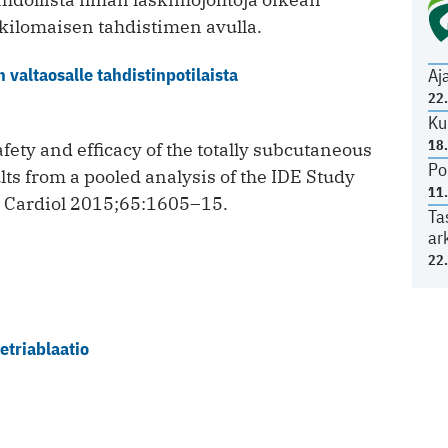
ilomaisen tahdistimen avulla.
 valtaosalle tahdistinpotilaista
Aj
22
Ku
18
ety and efficacy of the totally subcutaneous
Po
lts from a pooled analysis of the IDE Study
11
l Cardiol 2015;65:1605–15.
Ta
ar
22
tetriablaatio