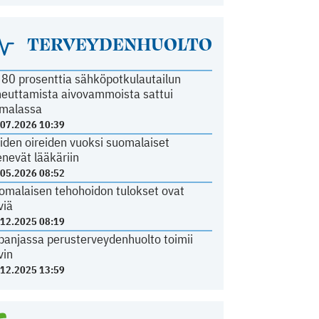
TERVEYDENHUOLTO
i 80 prosenttia sähköpotkulautailun
heuttamista aivovammoista sattui
malassa
.07.2026 10:39
iden oireiden vuoksi suomalaiset
nevät lääkäriin
.05.2026 08:52
omalaisen tehohoidon tulokset ovat
viä
.12.2025 08:19
panjassa perusterveydenhuolto toimii
vin
.12.2025 13:59