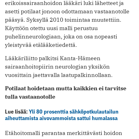
erikoissairaanhoidon lääkäri ­luki lähetteet ja
asetti potilaat jonoon odottamaan vastaanotolle
pääsyä. Syksyllä 2010 toimintaa muutettiin.
Käyttöön otettu uusi malli perustuu
puhelinneurologiaan, joka on osa nopeasti
yleistyvää etälääketiedettä.
Lääkäriliitto palkitsi Kanta-Hämeen
sairaanhoitopiirin neurologian yksikön
vuosittain jaettavalla laatupalkinnollaan.
Potilaat hoidetaan mutta kaikkien ei tarvitse
tulla vastaanotolle
Lue lisää:
Yli 80 prosenttia sähköpotkulautailun
aiheuttamista aivovammoista sattui humalassa
Etähoitomalli parantaa merkittävästi hoidon