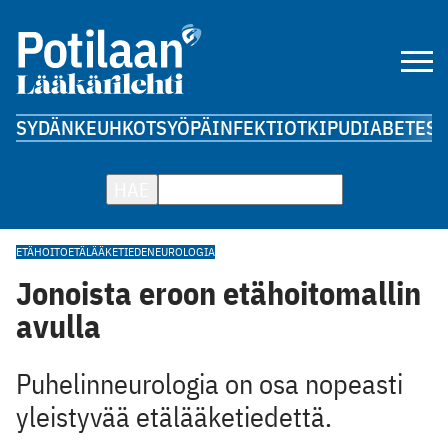
SYDÄN
KEUHKOT
SYÖPÄ
INFEKTIOT
KIPU
DIABETES
A
HAE
ETÄHOITO
ETÄLÄÄKETIEDE
NEUROLOGIA
Jonoista eroon etähoitomallin
avulla
Puhelinneurologia on osa nopeasti
yleistyvää etälääketiedettä.