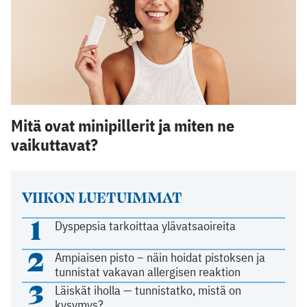
Mitä ovat minipillerit ja miten ne
vaikuttavat?
VIIKON LUETUIMMAT
1
Dyspepsia tarkoittaa ylävatsaoireita
2
Ampiaisen pisto – näin hoidat pistoksen ja
tunnistat vakavan allergisen reaktion
3
Läiskät iholla — tunnistatko, mistä on
kysymys?