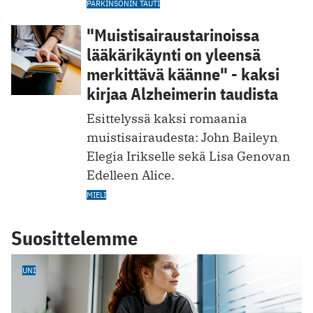
PARKINSONIN TAUTI
"Muistisairaus­tarinoissa
lääkärikäynti on yleensä
merkittävä käänne" - kaksi
kirjaa Alzheimerin taudista
Esittelyssä kaksi romaania
muistisairaudesta: John Baileyn
Elegia Irikselle sekä Lisa Genovan
Edelleen Alice.
MIELI
Suosittelemme
UNI