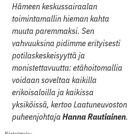
Hämeen keskussairaalan
toimintamallin hieman kahta
muuta paremmaksi. Sen
vahvuuksina pidimme erityisesti
potilaskeskeisyyttä ja
monistettavuutta: etähoitomallia
voidaan soveltaa kaikilla
erikoisaloilla ja kaikissa
yksiköissä, kertoo Laatuneuvoston
puheenjohtaja
Hanna Rautiainen
.
Kirjoittaja: