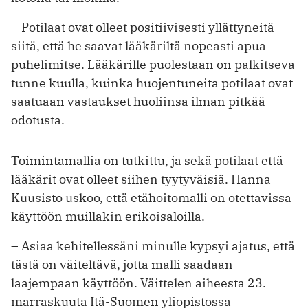
– Potilaat ovat olleet positiivisesti ­yllättyneitä
siitä, että he saavat lääkäriltä nopeasti apua
puhelimitse. Lääkärille puolestaan on palkitseva
tunne kuulla, kuinka huojentuneita potilaat ovat
saatuaan vastaukset huoliinsa ilman pitkää
odotusta.
Toimintamallia on tutkittu, ja sekä potilaat että
lääkärit ovat olleet siihen tyytyväisiä. Hanna
Kuusisto ­uskoo, että etähoitomalli on otettavissa
käyttöön muillakin erikoisaloilla.
– Asiaa kehitellessäni minulle kypsyi ajatus, että
tästä on väiteltävä, jotta malli saadaan
laajempaan käyttöön. Väittelen aiheesta 23.
marraskuuta Itä-Suomen yliopistossa