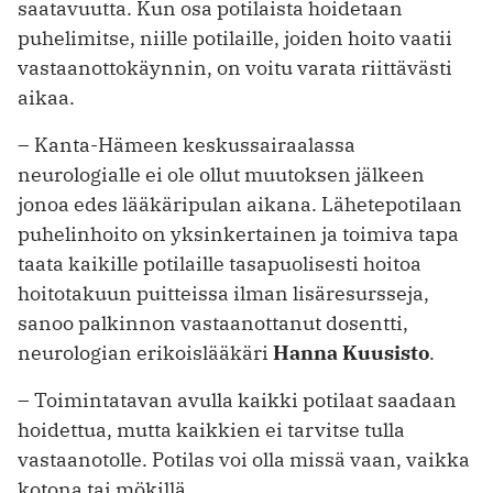
saatavuutta. Kun osa potilaista hoidetaan
puhelimitse, niille potilaille, joiden hoito vaatii
vastaanottokäynnin, on voitu varata riittävästi
aikaa.
– Kanta-Hämeen keskussairaalassa
neurologialle ei ole ollut muutoksen jälkeen
jonoa edes lääkäripulan aikana. ­Lähetepotilaan
puhelinhoito on yksinkertainen ja toimiva tapa
taata kaikille potilaille tasapuolisesti hoitoa
hoitotakuun puitteissa ilman lisäresursseja,
sanoo palkinnon vastaanottanut dosentti,
neurologian erikoislääkäri
Hanna Kuusisto
.
– Toimintatavan avulla kaikki potilaat saadaan
hoidettua, mutta kaikkien ei tarvitse tulla
vastaanotolle. Potilas voi olla missä vaan, vaikka
kotona tai mökillä.