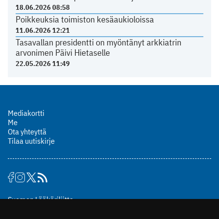
18.06.2026 08:58
Poikkeuksia toimiston kesäaukioloissa
11.06.2026 12:21
Tasavallan presidentti on myöntänyt arkkiatrin
arvonimen Päivi Hietaselle
22.05.2026 11:49
Mediakortti
Me
Ota yhteyttä
Tilaa uutiskirje
Suomen Lääkäriliitto
Mäkelänkatu 2, PL 49