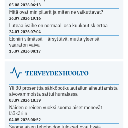
05.08.2026 06:13
Mitä ovat minipillerit ja miten ne vaikuttavat?
26.07.2026 19:16
Luteaalivaihe on normaali osa kuukautiskiertoa
24.07.2026 07:04
Elohiiri silmässä – ärsyttävä, mutta yleensä
vaaraton vaiva
15.07.2026 08:17
TERVEYDENHUOLTO
Yli 80 prosenttia sähköpotkulautailun aiheuttamista
aivovammoista sattui humalassa
03.07.2026 10:39
Näiden oireiden vuoksi suomalaiset menevät
lääkäriin
04.05.2026 08:52
Suomalaisen tehohoidon tulokset ovat hyviä