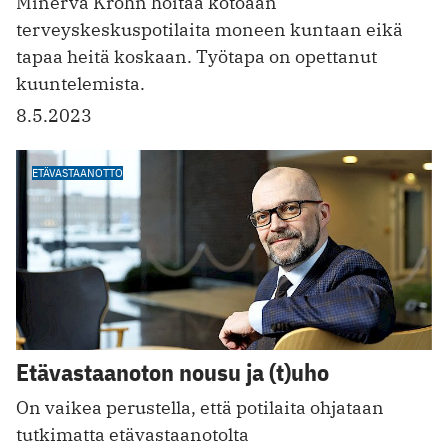
Minerva Krohn hoitaa kotoaan
terveyskeskuspotilaita moneen kuntaan eikä
tapaa heitä koskaan. Työtapa on opettanut
kuuntelemista.
8.5.2023
ETÄVASTAANOTTO
Etävastaanoton nousu ja (t)uho
On vaikea perustella, että potilaita ohjataan
tutkimatta etävastaanotolta