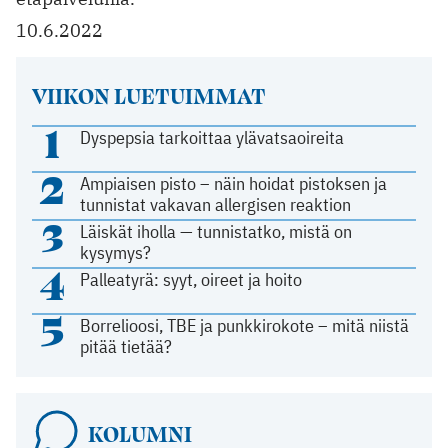
10.6.2022
VIIKON LUETUIMMAT
1
Dyspepsia tarkoittaa ylävatsaoireita
2
Ampiaisen pisto – näin hoidat pistoksen ja
tunnistat vakavan allergisen reaktion
3
Läiskät iholla — tunnistatko, mistä on
kysymys?
4
Palleatyrä: syyt, oireet ja hoito
5
Borrelioosi, TBE ja punkkirokote – mitä niistä
pitää tietää?
KOLUMNI