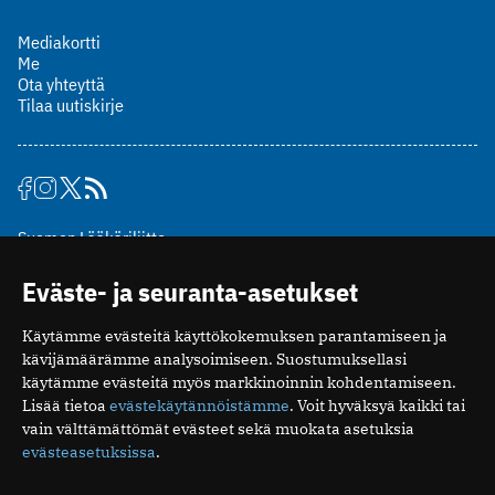
Mediakortti
Me
Ota yhteyttä
Tilaa uutiskirje
Suomen Lääkäriliitto
Mäkelänkatu 2, PL 49
Eväste- ja seuranta-asetukset
00510 Helsinki
puh. (09) 393 091
Käytämme evästeitä käyttökokemuksen parantamiseen ja
toimitus@potilaanlaakarilehti.fi
kävijämäärämme analysoimiseen. Suostumuksellasi
käytämme evästeitä myös markkinoinnin kohdentamiseen.
ISSN 2323-9476
Lisää tietoa
evästekäytännöistämme
. Voit hyväksyä kaikki tai
vain välttämättömät evästeet sekä muokata asetuksia
evästeasetuksissa
.