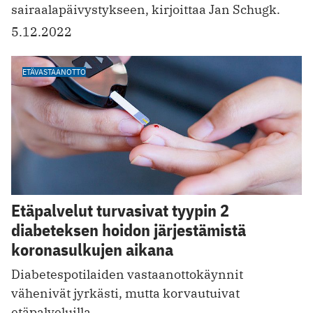
sairaalapäivystykseen, kirjoittaa Jan Schugk.
5.12.2022
ETÄVASTAANOTTO
Etäpalvelut turvasivat tyypin 2
diabeteksen hoidon järjestämistä
koronasulkujen aikana
Diabetespotilaiden vastaanotto käynnit
vähenivät jyrkästi, mutta korvautuivat
etäpalveluilla.