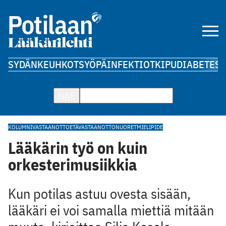
SYDÄN
KEUHKOT
SYÖPÄ
INFEKTIOT
KIPU
DIABETES
A
HAE
KOLUMNI
VASTAANOTTO
ETÄVASTAANOTTO
NUORET
MIELIPIDE
Lääkärin työ on kuin
orkesterimusiikkia
Kun potilas astuu ovesta sisään,
lääkäri ei voi samalla miettiä mitään