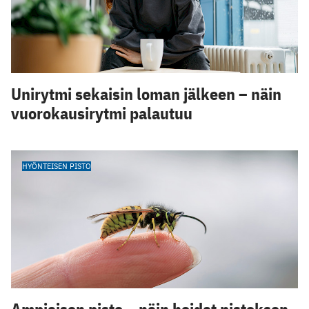
Unirytmi sekaisin loman jälkeen – näin
vuorokausirytmi palautuu
HYÖNTEISEN PISTO
Ampiaisen pisto – näin hoidat pistoksen