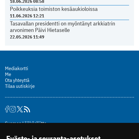
18.06.2026 08:58
Poikkeuksia toimiston kesäaukioloissa
11.06.2026 12:21
Tasavallan presidentti on myöntänyt arkkiatrin
arvonimen Päivi Hietaselle
22.05.2026 11:49
Mediakortti
Me
Ota yhteyttä
Tilaa uutiskirje
Suomen Lääkäriliitto
Mäkelänkatu 2, PL 49
Eväste- ja seuranta-asetukset
00510 Helsinki