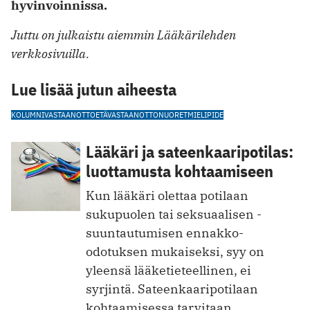
hyvinvoinnissa.
Juttu on julkaistu aiemmin Lääkärilehden
verkkosivuilla.
Lue lisää jutun aiheesta
KOLUMNI
VASTAANOTTO
ETÄVASTAANOTTO
NUORET
MIELIPIDE
Lääkäri ja sateenkaaripotilas:
luottamusta kohtaamiseen
Kun lääkäri olettaa potilaan
sukupuolen tai seksuaalisen ­
suuntautumisen ennakko-
odotuksen mukaiseksi, syy on
yleensä lääketieteellinen, ei
syrjintä. Sateenkaaripotilaan
kohtaamisessa tarvitaan