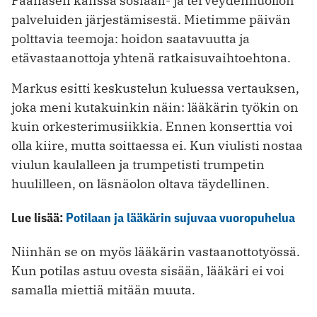
Paanasen kanssa sosiaali- ja terveydenhuollon
palveluiden järjestämisestä. Mietimme päivän
polttavia teemoja: hoidon saatavuutta ja
etävastaanottoja yhtenä ratkaisuvaihtoehtona.
Markus esitti keskustelun kuluessa vertauksen,
joka meni kutakuinkin näin: lääkärin työkin on
kuin orkesterimusiikkia. Ennen konserttia voi
olla kiire, mutta soittaessa ei. Kun viulisti nostaa
viulun kaulalleen ja trumpetisti trumpetin
huulilleen, on läsnäolon oltava täydellinen.
Lue lisää:
Potilaan ja lääkärin sujuvaa vuoropuhelua
Niinhän se on myös lääkärin vastaanottotyössä.
Kun potilas astuu ovesta sisään, lääkäri ei voi
samalla miettiä mitään muuta.