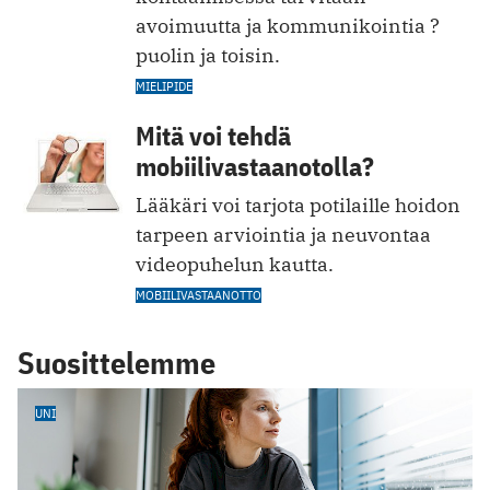
avoimuutta ja kommunikointia ?
puolin ja toisin.
MIELIPIDE
Mitä voi tehdä
mobiilivastaanotolla?
Lääkäri voi tarjota potilaille hoidon
tarpeen arviointia ja neuvontaa
videopuhelun kautta.
MOBIILIVASTAANOTTO
Suosittelemme
UNI