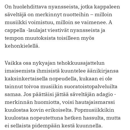
On huolehdittava nyansseista, jotka kappaleen
säveltäjä on merkinnyt nuotteihin – milloin
musiikki voimistuu, milloin se vaimenee. A
cappella -laulajat viestivät nyansseista ja
tempon muutoksista toisilleen myös
kehonkielellä.
Vaikka osa nykyajan tehokkuusajattelun
imaisemista ihmisistä kuuntelee äänikirjansa
kaksinkertaisella nopeudella, kukaan ei ole
tainnut toivoa musiikin suoratoistopalveluilta
samaa. Jos päättäisi jättää säveltäjän adagio -
merkinnän huomiotta, voisi hautajaismarssi
kuulostaa kovin erikoiselta. Popmusiikkikin
kuulostaa nopeutettuna hetken hassulta, mutta
ei sellaista pidempään kestä kuunnella.