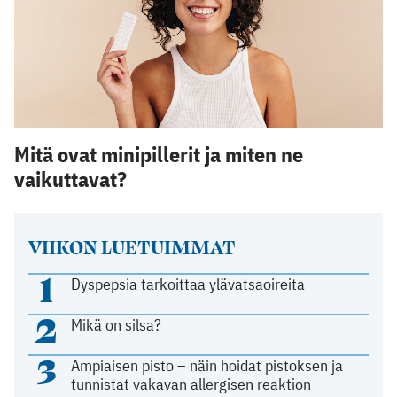
Mitä ovat minipillerit ja miten ne
vaikuttavat?
VIIKON LUETUIMMAT
1
Dyspepsia tarkoittaa ylävatsaoireita
2
Mikä on silsa?
3
Ampiaisen pisto – näin hoidat pistoksen ja
tunnistat vakavan allergisen reaktion