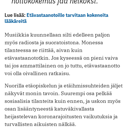
hoitokokemus jää heikoksi.
Lue lisää:
Etävastaanotoille tarvitaan kokeneita
lääkäreitä
Musiikkia kuunnellaan silti edelleen paljon
myös radiosta ja suoratoistona. Monessa
tilanteessa se riittää, aivan kuin
etävastaanototkin. Jos kyseessä on pieni vaiva
tai jos ammattilainen on jo tuttu, etävastaanotto
voi olla oivallinen ratkaisu.
Nuorilla etäopiskelun ja etäihmissuhteiden jäljet
näkyvät monin tavoin. Suurempi osa pelkää
sosiaalisia tilanteita kuin ennen, ja uskon myös
osan lisääntyneestä katuväkivallasta
heijastelevan koronarajoitusten vaikutuksia ja
turvallisten aikuisten nälkää.