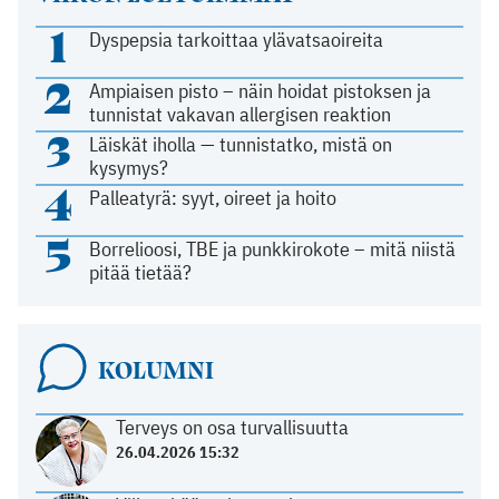
1
Dyspepsia tarkoittaa ylävatsaoireita
2
Ampiaisen pisto – näin hoidat pistoksen ja
tunnistat vakavan allergisen reaktion
3
Läiskät iholla — tunnistatko, mistä on
kysymys?
4
Palleatyrä: syyt, oireet ja hoito
5
Borrelioosi, TBE ja punkkirokote – mitä niistä
pitää tietää?
KOLUMNI
Terveys on osa turvallisuutta
26.04.2026 15:32