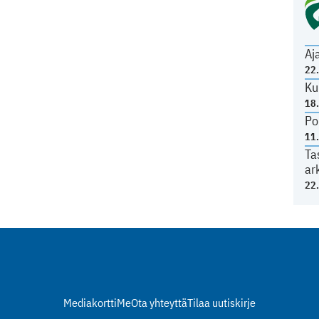
Aj
22
Ku
18
Po
11
Ta
ar
22
Mediakortti
Me
Ota yhteyttä
Tilaa uutiskirje