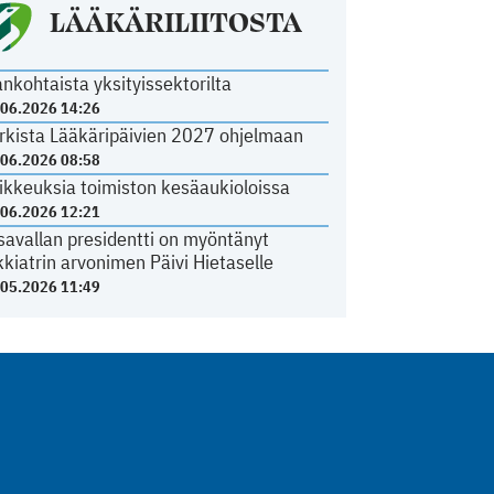
LÄÄKÄRILIITOSTA
ankohtaista yksityissektorilta
.06.2026 14:26
rkista Lääkäripäivien 2027 ohjelmaan
.06.2026 08:58
ikkeuksia toimiston kesäaukioloissa
.06.2026 12:21
savallan presidentti on myöntänyt
kkiatrin arvonimen Päivi Hietaselle
.05.2026 11:49