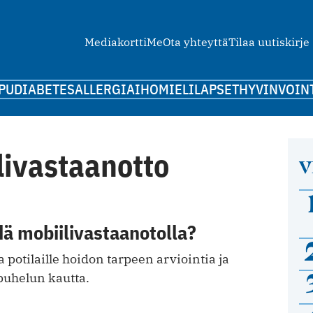
Mediakortti
Me
Ota yhteyttä
Tilaa uutiskirje
PU
DIABETES
ALLERGIA
IHO
MIELI
LAPSET
HYVINVOIN
livastaanotto
V
dä mobiilivastaanotolla?
a potilaille hoidon tarpeen arviointia ja
uhelun kautta.