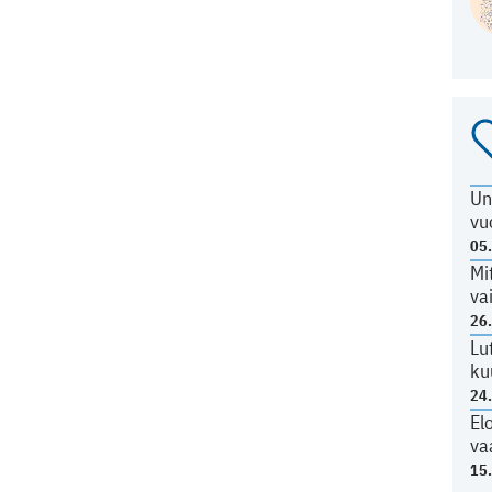
Un
vu
05
Mi
va
26
Lu
ku
24
El
va
15