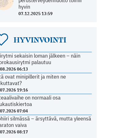
perusterveydenhuolto toimii
hyvin
07.12.2025 13:59
HYVINVOINTI
irytmi sekaisin loman jälkeen – näin
orokausirytmi palautuu
.08.2026 06:13
tä ovat minipillerit ja miten ne
ikuttavat?
.07.2026 19:16
teaalivaihe on normaali osa
ukautiskiertoa
.07.2026 07:04
ohiiri silmässä – ärsyttävä, mutta yleensä
araton vaiva
.07.2026 08:17