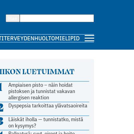
Hae
TI
TERVEYDENHUOLTO
MIELIPIDE
IIKON LUETUIMMAT
1
Ampiaisen pisto – näin hoidat
pistoksen ja tunnistat vakavan
allergisen reaktion
2
Dyspepsia tarkoittaa ylävatsaoireita
3
Läiskät iholla — tunnistatko, mistä
on kysymys?
Palleatyrä: syyt, oireet ja hoito