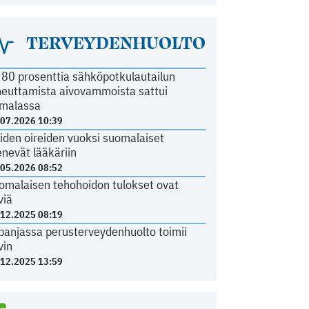
TERVEYDENHUOLTO
i 80 prosenttia sähköpotkulautailun
heuttamista aivovammoista sattui
malassa
.07.2026 10:39
iden oireiden vuoksi suomalaiset
nevät lääkäriin
.05.2026 08:52
omalaisen tehohoidon tulokset ovat
viä
.12.2025 08:19
panjassa perusterveydenhuolto toimii
vin
.12.2025 13:59