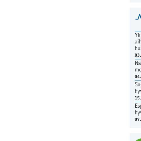
Yl
ai
hu
03
Nä
me
04
Su
hy
15
Es
hy
07