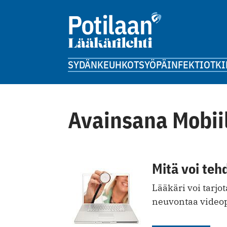
SYDÄN
KEUHKOT
SYÖPÄ
INFEKTIOT
KI
Avainsana Mobii
Mitä voi teh
Lääkäri voi tarjot
neuvontaa videop