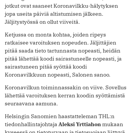
jotkut ovat saaneet Koronavilkku-hälytyksen
jopa useita päiviä altis­tumisen jälkeen.
Jäljitystyössä on ollut viiveitä.
Ketjussa on monta kohtaa, joiden ripeys
ratkaisee varoituksen nopeuden. Jäljittäjien
pitää saada tieto tartunnasta nopeasti, heidän
pitää lähettää koodi sairastuneelle nopeasti, ja
sairastuneen pitää syöttää koodi
Koronavilkkuun ­nopeasti, Salonen sanoo.
Koronavilkun toiminnassakin on ­viive. Sovellus
lähettää varoituksen ­kerran koodin syöttämistä
seuraavana aamuna.
Helsingin Sanomien haastatteleman THL:n
tiedonhallintajohtaja
Aleksi Yrtti­ahon
mukaan
kyseessä on tieto­turvaan ja tietosuojaan liittyvä