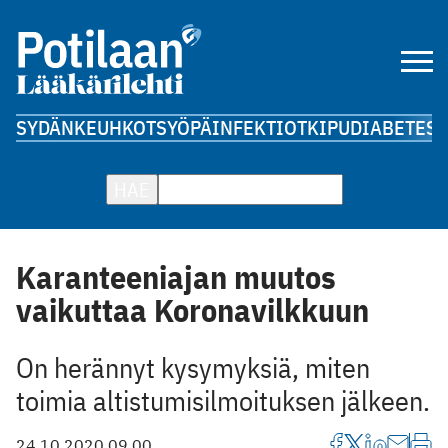
SYDÄN
KEUHKOT
SYÖPÄ
INFEKTIOT
KIPU
DIABETES
A
HAE
Karanteeniajan muutos
vaikuttaa Korona­vilkkuun
On herännyt ­kysymyksiä, miten
toimia altistumis­ilmoituksen jälkeen.
24.10.2020 09.00