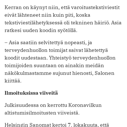
Kerran on käynyt niin, että varoitustekstiviestit
eivät lähteneet niin kuin ­piti, koska
tekstiviestilähetyksessä oli tekninen häiriö. Asia
ratkesi uuden koodin syötöllä.
– Asia saatiin selvitettyä nopeasti, ja
terveydenhuollon toimijat saivat lähe­tettyä
koodit uudestaan. Yhteistyö ter­veydenhuollon
toimijoiden suuntaan on ainakin meidän
näkökulmastamme sujunut hienosti, Salonen
kiittää.
Ilmoituksissa viiveitä
Julkisuudessa on kerrottu Koronavilkun
altistumisilmoitusten viiveistä.
Helsingin Sanomat kertoi 7. lokakuuta, että