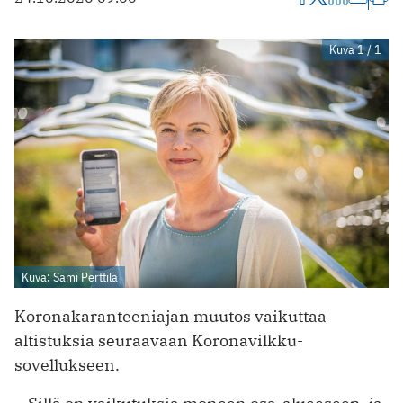
Kuva 1 / 1
Kuva: Sami Perttilä
Koronakaranteeniajan muutos vaikuttaa
altistuksia seuraavaan Koronavilkku-
sovellukseen.