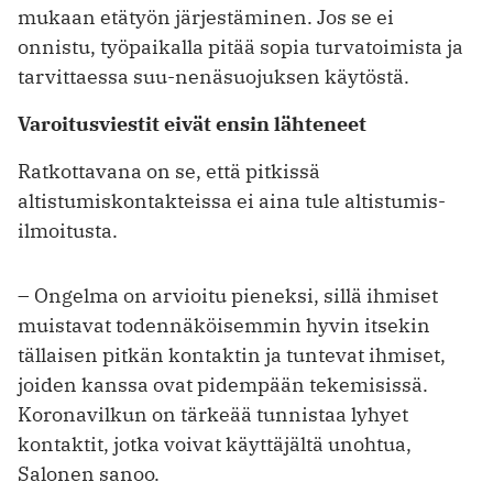
mukaan etätyön järjestäminen. Jos se ei
onnistu, työ­paikalla pitää sopia turvatoimista ja
tarvittaessa suu-nenäsuojuksen käytöstä.
Varoitusviestit eivät ensin lähteneet
Ratkottavana on se, että pitkissä
altistumiskontakteissa ei aina tule altistumis­
ilmoitusta.
– Ongelma on arvioitu pieneksi, sillä ihmiset
muistavat todennäköisemmin hyvin itsekin
tällaisen pitkän kontaktin ja tuntevat ihmiset,
joiden kanssa ovat pidempään tekemisissä.
Koronavilkun on tärkeää tunnistaa lyhyet
kontaktit, jotka voivat käyttäjältä unohtua,
Salonen sanoo.