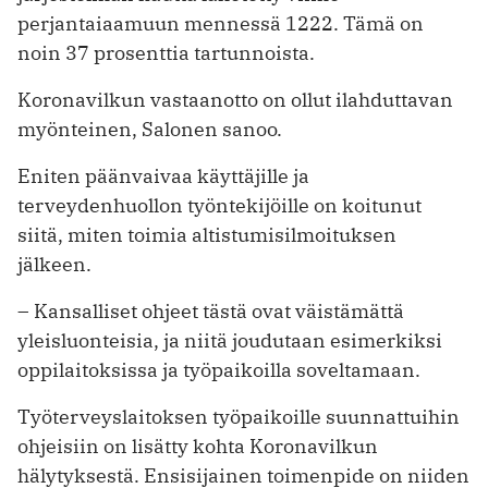
perjantaiaamuun mennessä 1222. Tämä on
noin 37 prosenttia tartunnoista.
Koronavilkun vastaanotto on ollut ilahduttavan
myönteinen, Salonen sanoo.
Eniten päänvaivaa käyttäjille ja
terveydenhuollon työntekijöille on koitunut
siitä, miten toimia altistumisilmoituksen
jälkeen.
– Kansalliset ohjeet tästä ovat väistämättä
yleisluonteisia, ja niitä joudutaan esimerkiksi
oppilaitoksissa ja työpaikoilla soveltamaan.
Työterveyslaitoksen työpaikoille suunnattuihin
ohjeisiin on lisätty kohta Koronavilkun
hälytyksestä. Ensisijainen toimenpide on niiden