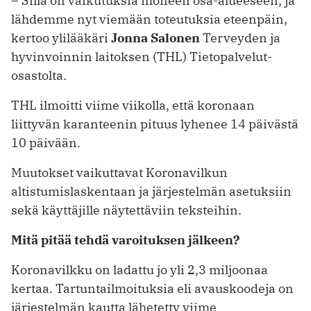
– Sillä on vaikutuksia moneen osa-alueeseen, ja
lähdemme nyt viemään toteutuksia eteenpäin,
kertoo ylilääkäri
Jonna Salonen
Terveyden ja
hyvinvoinnin laitoksen (THL) Tieto­palvelut-
osastolta.
THL ilmoitti viime viikolla, että koronaan
liittyvän karanteenin pituus lyhenee 14 päivästä
10 päivään.
Muutokset vaikuttavat Koronavilkun
altistumislaskentaan ja järjestelmän asetuksiin
sekä käyttäjille näytettäviin teksteihin.
Mitä pitää tehdä varoituksen jälkeen?
Koronavilkku on ladattu jo yli 2,3 miljoonaa
kertaa. Tartuntailmoituksia eli avauskoodeja on
järjestelmän kautta ­lähetetty viime