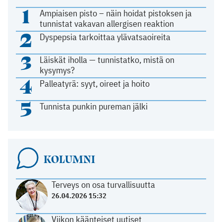
1
Ampiaisen pisto – näin hoidat pistoksen ja
tunnistat vakavan allergisen reaktion
2
Dyspepsia tarkoittaa ylävatsaoireita
3
Läiskät iholla — tunnistatko, mistä on
kysymys?
4
Palleatyrä: syyt, oireet ja hoito
5
Tunnista punkin pureman jälki
KOLUMNI
Terveys on osa turvallisuutta
26.04.2026 15:32
Viikon käänteiset uutiset