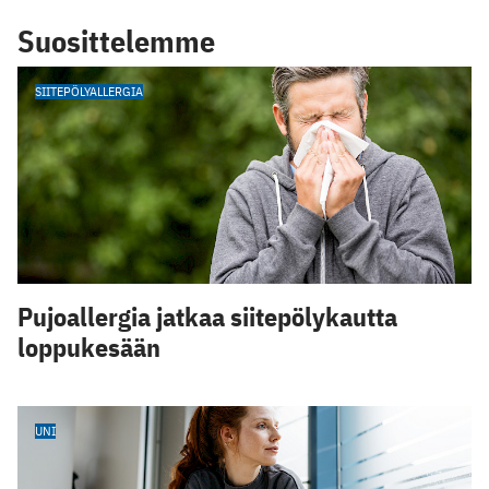
Suosittelemme
SIITEPÖLYALLERGIA
Pujoallergia jatkaa siitepölykautta
loppukesään
UNI