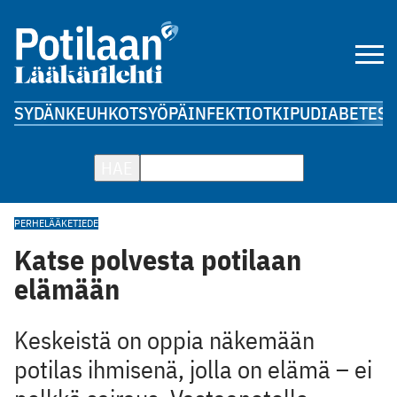
SYDÄN
KEUHKOT
SYÖPÄ
INFEKTIOT
KIPU
DIABETES
A
HAE
PERHELÄÄKETIEDE
Katse polvesta potilaan
elämään
Keskeistä on oppia näkemään
potilas ihmisenä, jolla on elämä – ei