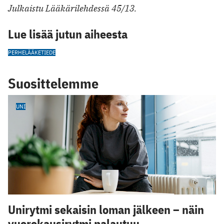
Julkaistu Lääkärilehdessä 45/13.
Lue lisää jutun aiheesta
PERHELÄÄKETIEDE
Suosittelemme
UNI
Unirytmi sekaisin loman jälkeen – näin
vuorokausirytmi palautuu