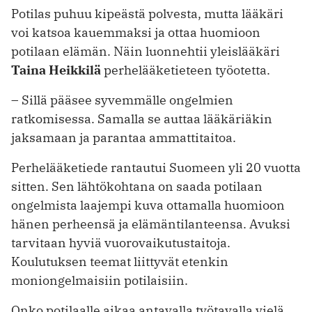
Potilas puhuu kipeästä polvesta, mutta lääkäri
voi katsoa kauemmaksi ja ottaa huomioon
potilaan elämän. Näin luonnehtii yleislääkäri
Taina Heikkilä
perhelääketieteen työotetta.
– Sillä pääsee syvemmälle ongelmien
ratkomisessa. Samalla se auttaa lääkäriäkin
jaksamaan ja parantaa ammattitaitoa.
Perhelääketiede rantautui Suomeen yli 20 vuotta
sitten. Sen lähtökohtana on saada potilaan
ongelmista laajempi ­kuva ottamalla huomioon
hänen perheensä ja elämäntilanteensa. Avuksi
tarvitaan hyviä vuorovaikutustaitoja.
Koulutuksen teemat liittyvät etenkin
moniongelmaisiin potilaisiin.
Onko potilaalle aikaa antavalla työ­tavalla vielä