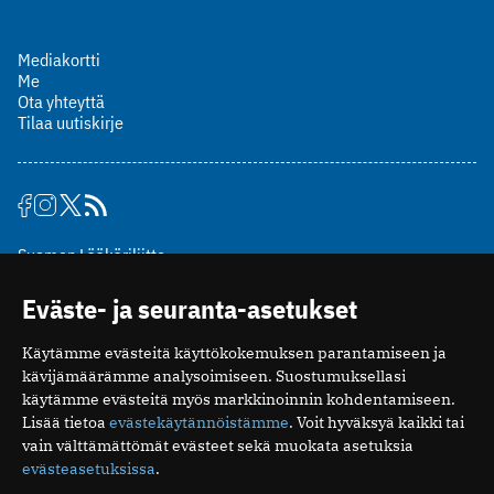
Mediakortti
Me
Ota yhteyttä
Tilaa uutiskirje
Suomen Lääkäriliitto
Mäkelänkatu 2, PL 49
Eväste- ja seuranta-asetukset
00510 Helsinki
puh. (09) 393 091
Käytämme evästeitä käyttökokemuksen parantamiseen ja
toimitus@potilaanlaakarilehti.fi
kävijämäärämme analysoimiseen. Suostumuksellasi
käytämme evästeitä myös markkinoinnin kohdentamiseen.
ISSN 2323-9476
Lisää tietoa
evästekäytännöistämme
. Voit hyväksyä kaikki tai
vain välttämättömät evästeet sekä muokata asetuksia
evästeasetuksissa
.