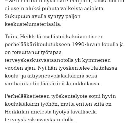
– Se on erittäin hyvä ovi eteenpäin, koska silloin
ei usein aluksi puhuta ­vaikeista asioista.
Sukupuun avulla syntyy paljon
keskustelumateriaalia.
Taina Heikkilä osallistui kaksivuotiseen
perhelääkärikoulutukseen 1990-luvun lopulla ja
on toteuttanut työtapaa
terveyskeskusvastaanotolla yli kymmenen
vuoden ajan. Nyt hän työskentelee Hattulassa
koulu- ja äitiysneuvolalääkärinä sekä
vanhainkodin lääkärinä Janakkalassa.
Perhelääketieteen työskentelyote sopii hyvin
koululääkärin työhön, mutta eniten siitä on
Heikkilän mielestä hyötyä tavallisella
terveyskeskus­vastaan­otolla.