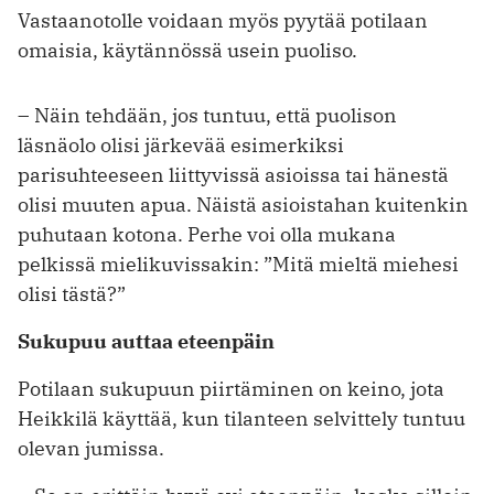
Vastaanotolle voidaan myös pyytää potilaan
omaisia, käytännössä usein puoliso.
– Näin tehdään, jos tuntuu, että puolison
läsnäolo olisi järkevää esimerkiksi
parisuhteeseen liittyvissä asioissa tai ­hänestä
olisi muuten apua. Näistä ­asioistahan kuitenkin
puhutaan kotona. Perhe voi olla mukana
pelkissä mieli­kuvissakin: ”Mitä mieltä miehesi
olisi tästä?”
Sukupuu auttaa eteenpäin
Potilaan sukupuun piirtäminen on keino, jota
Heikkilä käyttää, kun tilanteen selvittely tuntuu
olevan jumissa.