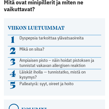
Mitä ovat minipillerit ja miten ne
vaikuttavat?
VIIKON LUETUIMMAT
1
Dyspepsia tarkoittaa ylävatsaoireita
2
Mikä on silsa?
3
Ampiaisen pisto – näin hoidat pistoksen ja
tunnistat vakavan allergisen reaktion
4
Läiskät iholla — tunnistatko, mistä on
kysymys?
5
Palleatyrä: syyt, oireet ja hoito